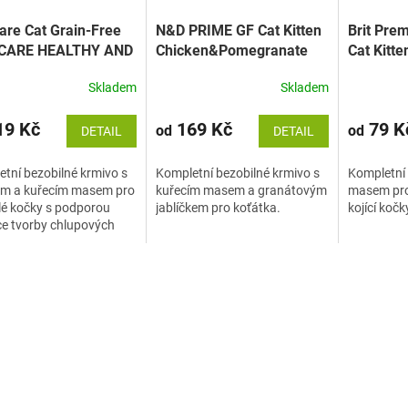
Care Cat Grain-Free
N&D PRIME GF Cat Kitten
Brit Pre
CARE HEALTHY AND
Chicken&Pomegranate
Cat Kitte
Y COAT
(kuře a granátové jablko)
Skladem
Skladem
9 Kč
169 Kč
79 K
od
od
DETAIL
DETAIL
tní bezobilné krmivo s
Kompletní bezobilné krmivo s
Kompletní 
em a kuřecím masem pro
kuřecím masem a granátovým
masem pro 
lé kočky s podporou
jablíčkem pro koťátka.
kojící kočk
e tvorby chlupových
čků (bezoárů).