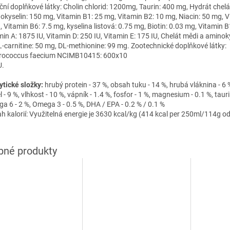
iční doplňkové látky: Cholin chlorid: 1200mg, Taurin: 400 mg, Hydrát chelá
okyselin: 150 mg, Vitamin B1: 25 mg, Vitamin B2: 10 mg, Niacin: 50 mg, V
, Vitamin B6: 7.5 mg, kyselina listová: 0.75 mg, Biotin: 0.03 mg, Vitamin B
min A: 1875 IU, Vitamin D: 250 IU, Vitamin E: 175 IU, Chelát mědi a aminok
L-carnitine: 50 mg, DL-methionine: 99 mg. Zootechnické doplňkové látky:
rococcus faecium NCIMB10415: 600x10
U.
ytické složky:
h
rubý protein - 37 %, o
bsah tuku - 14 %, h
rubá vláknina - 6 
 - 9 %, v
lhkost - 10 %, v
ápník - 1.4 %, f
osfor - 1 %, m
agnesium - 0.1 %, t
auri
a 6 - 2 %,
Omega 3 - 0.5 %,
DHA / EPA - 0.2 % / 0.1 %
h kalorií: Využitelná energie je 3630 kcal/kg (414 kcal per 250ml/114g 