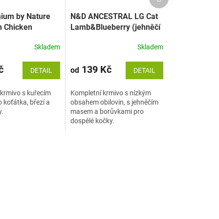
produkt
mium by Nature
N&D ANCESTRAL LG Cat
n Chicken
Lamb&Blueberry (jehněčí
a borůvky)
Skladem
Skladem
č
139 Kč
od
DETAIL
DETAIL
krmivo s kuřecím
Kompletní krmivo s nízkým
koťátka, březí a
obsahem obilovin, s jehněčím
y.
masem a borůvkami pro
dospělé kočky.