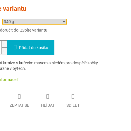
e variantu
oručit do:
Zvolte variantu
Přidat do košíku
í krmivo s kuřecím masem a sleděm pro dospělé kočky
evážně v bytech.
informace
ZEPTAT SE
HLÍDAT
SDÍLET