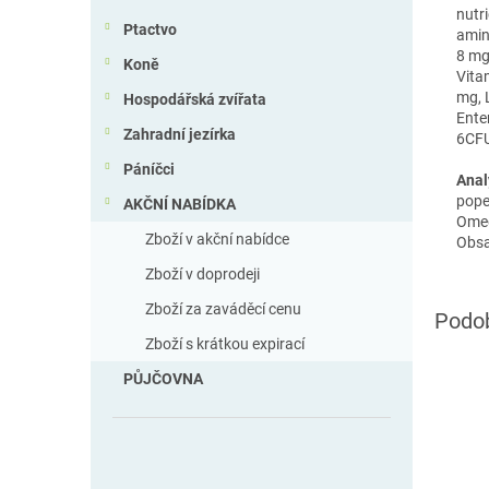
nutr
Ptactvo
amin
8 mg
Koně
Vita
mg, 
Hospodářská zvířata
Ente
Zahradní jezírka
6CF
Páníčci
Anal
popel
AKČNÍ NABÍDKA
Omeg
Zboží v akční nabídce
Obsa
Zboží v doprodeji
Zboží za zaváděcí cenu
Zboží s krátkou expirací
PŮJČOVNA