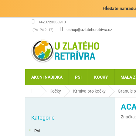
Přejít
na
Hledáte náhradu 
obsah
+420723338910
eshop@uzlatehoretrivra.cz
AKČNÍ NABÍDKA
PSI
KOČKY
MALÁ Z
Domů
Kočky
Krmiva pro kočky
Granule p
P
ACA
o
Přeskočit
s
Kategorie
Značka
kategorie
t
r
Psi
a