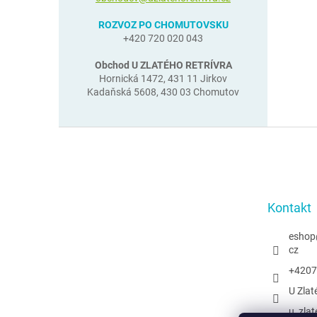
ROZVOZ PO CHOMUTOVSKU
+420 720 020 043
Obchod U ZLATÉHO RETRÍVRA
Hornická 1472, 431 11 Jirkov
Kadaňská 5608, 430 03 Chomutov
Z
á
p
a
t
Kontakt
í
eshop
cz
+4207
U Zlat
u_zlat