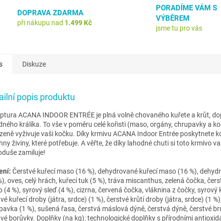
PORADÍME VÁM S
DOPRAVA ZDARMA
VÝBĚREM
při nákupu nad
1.499 Kč
jsme tu pro vás
s
Diskuze
ailní popis produktu
ptura ACANA INDOOR ENTRÉE je plná volně chovaného kuřete a krůt, do
dného králíka. To vše v poměru celé kořisti (maso, orgány, chrupavky a kos
ozeně vyživuje vaši kočku. Díky krmivu ACANA Indoor Entrée poskytnete k
hny živiny, které potřebuje. A
věřte, že díky lahodné chuti si toto krmivo v
oduše zamiluje!
ení:
Čerstvé kuřecí maso (16 %), dehydrované kuřecí maso (16 %), dehyd
), oves, celý hrách, kuřecí tuk (5 %), tráva miscanthus, zelená čočka, čers
(4 %), syrový sleď (4 %), cizrna, červená čočka, vláknina z čočky, syrový k
vé kuřecí droby (játra, srdce) (1 %), čerstvé krůtí droby (játra, srdce) (1 %)
pavka (1 %), sušená řasa, čerstvá máslová dýně, čerstvá dýně, čerstvé br
tvé borůvky. Doplňky (na kg): technologické doplňky s přírodními antioxid