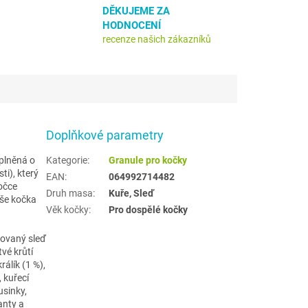
DĚKUJEME ZA
HODNOCENÍ
recenze našich zákazníků
Doplňkové parametry
plněná o
Kategorie
:
Granule pro kočky
ti), který
EAN
:
064992714482
očce
Druh masa
:
Kuře, Sleď
aše kočka
Věk kočky
:
Pro dospělé kočky
rovaný sleď
tvé krůtí
rálík (1 %),
, kuřecí
usinky,
anty a