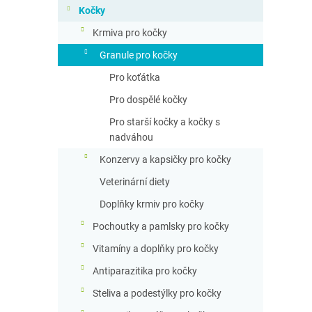
n
Kočky
n
Krmiva pro kočky
í
p
Granule pro kočky
a
Pro koťátka
n
e
Pro dospělé kočky
l
Pro starší kočky a kočky s
nadváhou
Konzervy a kapsičky pro kočky
Veterinární diety
Doplňky krmiv pro kočky
Pochoutky a pamlsky pro kočky
Vitamíny a doplňky pro kočky
Antiparazitika pro kočky
Steliva a podestýlky pro kočky