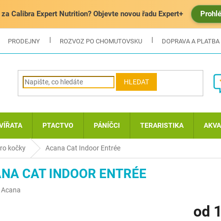
za Calibra Expert Nutrition? Objevte novou řadu Expert+
Prohl
PRODEJNY
ROZVOZ PO CHOMUTOVSKU
DOPRAVA A PLATBA
HLEDAT
VÍŘATA
PTACTVO
PÁNÍČCI
TERARISTIKA
AKVA
ro kočky
Acana Cat Indoor Entrée
NA CAT INDOOR ENTRÉE
:
Acana
od
1