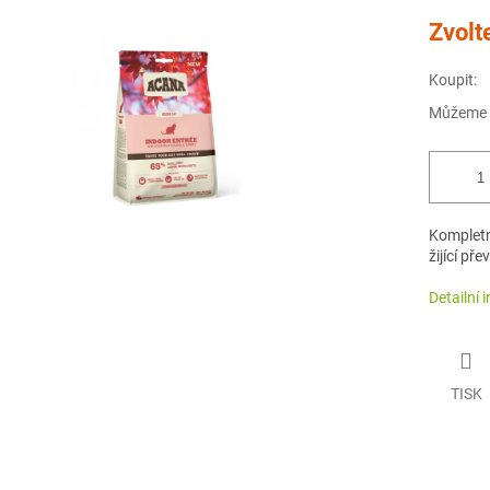
Měrná
Zvolt
cena:
Koupit:
Můžeme d
Kompletn
žijící př
Detailní 
TISK