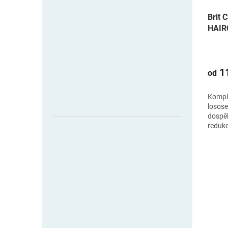
Brit 
HAIR
SHIN
11
od
Komple
losos
dospě
redukc
chomá