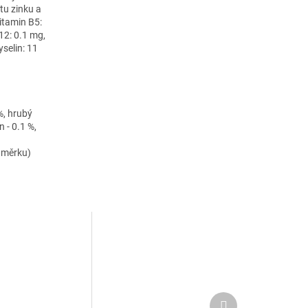
tu zinku a
itamin B5:
12: 0.1 mg,
yselin: 11
%, h
rubý
n - 0.1 %,
odměrku)
Další