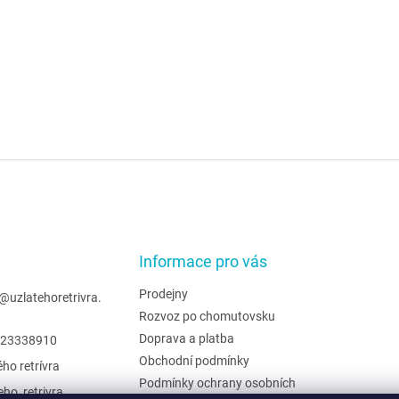
Informace pro vás
Prodejny
@
uzlatehoretrivra.
Rozvoz po chomutovsku
Doprava a platba
23338910
Obchodní podmínky
ého retrívra
Podmínky ochrany osobních
eho_retrivra