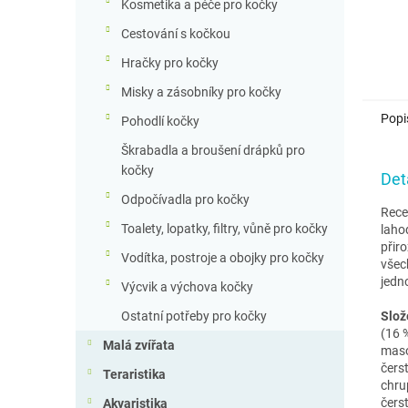
Kosmetika a péče pro kočky
Cestování s kočkou
Hračky pro kočky
Misky a zásobníky pro kočky
Popi
Pohodlí kočky
Škrabadla a broušení drápků pro
kočky
Det
Odpočívadla pro kočky
Rece
Toalety, lopatky, filtry, vůně pro kočky
laho
přir
Vodítka, postroje a obojky pro kočky
všec
jedn
Výcvik a výchova kočky
Slož
Ostatní potřeby pro kočky
(16 %
Malá zvířata
maso 
čerst
Teraristika
chru
čers
Akvaristika