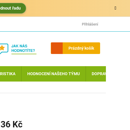
édnout řadu
HODNOCENÍ OBCHODU
MOJE OBJEDNÁVKA
Přihlášení
Nákupní
Prázdný košík
košík
RISTIKA
HODNOCENÍ NAŠEHO TÝMU
DOPRAVA A PLATBA
36 Kč