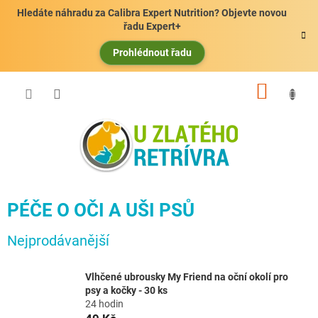
Přejít
Hledáte náhradu za Calibra Expert Nutrition? Objevte novou
na
řadu Expert+
obsah
Prohlédnout řadu
NÁKUP
KOŠÍK
PÉČE O OČI A UŠI PSŮ
Nejprodávanější
Vlhčené ubrousky My Friend na oční okolí pro
psy a kočky - 30 ks
24 hodin