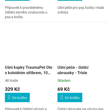
Přípravek k pravidelnému
Ušní péče pro psy, kočky i malá
čištění zevního zvukovodu u
zvířata.
psa a kočky.
Ušní kapky TraumaPet Oto
Ušní péče - čistící
s koloidním stříbrem, 100
ubrousky - Trixie
ml
48 hodin
Skladem
329 Kč
69 Kč
Do košíku
Do košíku
Přípravek k čištění uší psů a
Čistící ubrousky na uši pro psy,