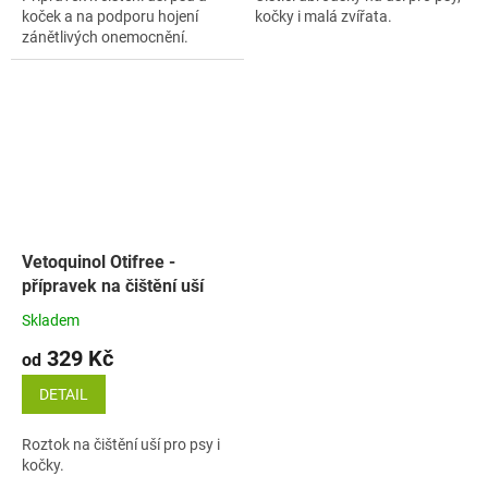
koček a na podporu hojení
kočky i malá zvířata.
zánětlivých onemocnění.
Vetoquinol Otifree -
přípravek na čištění uší
Skladem
329 Kč
od
DETAIL
Roztok na čištění uší pro psy i
kočky.