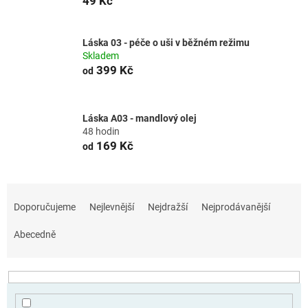
49 Kč
Láska 03 - péče o uši v běžném režimu
Skladem
399 Kč
od
Láska A03 - mandlový olej
48 hodin
169 Kč
od
Ř
a
Doporučujeme
Nejlevnější
Nejdražší
Nejprodávanější
z
e
Abecedně
n
í
p
r