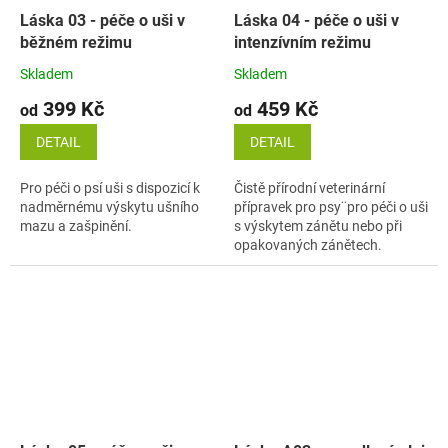
Láska 03 - péče o uši v
Láska 04 - péče o uši v
běžném režimu
intenzívním režimu
Skladem
Skladem
399 Kč
459 Kč
od
od
DETAIL
DETAIL
Pro péči o psí uši s dispozicí k
Čistě přírodní veterinární
nadměrnému výskytu ušního
přípravek pro psy¨pro péči o uši
mazu a zašpinění.
s výskytem zánětu nebo při
opakovaných zánětech.