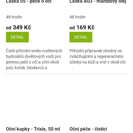
Láska 05 - péče o oči
Láska A03 - mandlový olej
48 hodin
48 hodin
349 Kč
169 Kč
od
od
DETAIL
DETAIL
Čistě přírodní směs rostlinných
Přírodní přípravek vhodný se
hydrolátů (květových vod) pro
zvláčňujícími a regeneračními
jemnou péči o oči a oční okolí
účinky na kůži a srst v okolí očí.
psů, koček, hlodavců a
ostatních zvířat.
Oční kapky - Trixie, 50 ml
Oční péče - čistící