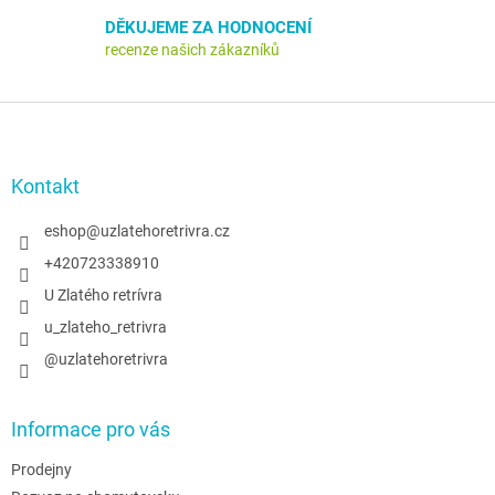
DĚKUJEME ZA HODNOCENÍ
recenze našich zákazníků
Z
á
p
a
Kontakt
t
í
eshop
@
uzlatehoretrivra.cz
+420723338910
U Zlatého retrívra
u_zlateho_retrivra
@uzlatehoretrivra
Informace pro vás
Prodejny