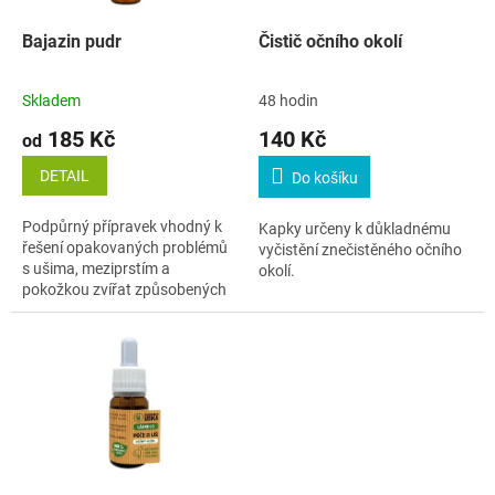
o
d
Bajazin pudr
Čistič očního okolí
u
k
Skladem
48 hodin
t
185 Kč
140 Kč
ů
od
DETAIL
Do košíku
Podpůrný přípravek vhodný k
Kapky určeny k důkladnému
řešení opakovaných problémů
vyčistění znečistěného očního
s ušima, meziprstím a
okolí.
pokožkou zvířat způsobených
bakteriemi, kvasinkami,
svrabem nebo roztoči.