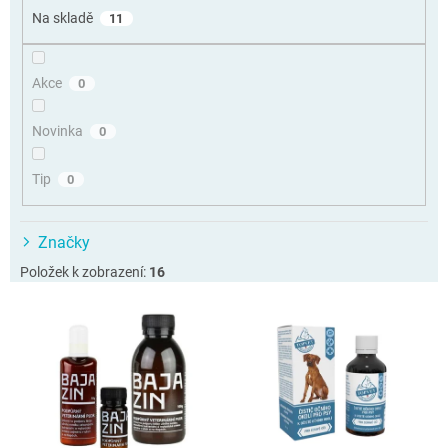
o
Na skladě
11
d
u
k
Akce
0
t
ů
Novinka
0
Tip
0
Značky
Položek k zobrazení:
16
V
ý
p
i
s
p
r