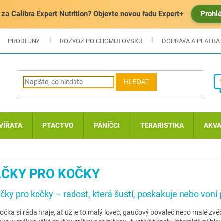
za Calibra Expert Nutrition? Objevte novou řadu Expert+
Prohl
PRODEJNY
ROZVOZ PO CHOMUTOVSKU
DOPRAVA A PLATBA
HLEDAT
VÍŘATA
PTACTVO
PÁNÍČCI
TERARISTIKA
AKVA
ČKY PRO KOČKY
čky pro kočky – radost, která šustí, poskakuje nebo voní 
čka si ráda hraje, ať už je to malý lovec, gaučový povaleč nebo malé zv