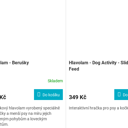
lam - Berušky
Hlavolam - Dog Activity - Sli
Feed
Skladem
Do košíku
Do
 Kč
349 Kč
kový hlavolam vyrobený speciálně
Interaktivní hračka pro psy a kočk
čky a menší psy na míru jejich
zeným pohybům a loveckým
ktům.