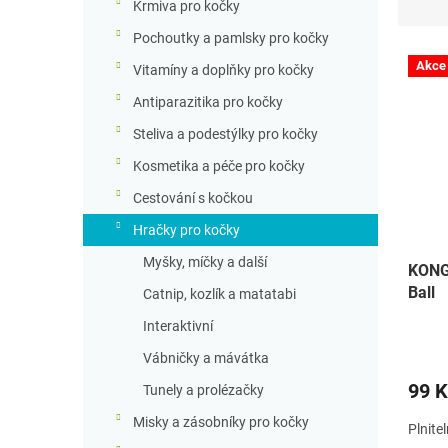
Krmiva pro kočky
z
e
Pochoutky a pamlsky pro kočky
V
n
Akce
Vitamíny a doplňky pro kočky
ý
í
p
p
Antiparazitika pro kočky
i
r
Steliva a podestýlky pro kočky
s
o
p
d
Kosmetika a péče pro kočky
r
u
Cestování s kočkou
o
k
d
t
Hračky pro kočky
u
ů
Myšky, míčky a další
KONG 
k
Ball
t
Catnip, kozlík a matatabi
ů
Interaktivní
Vábničky a mávátka
99 K
Tunely a prolézačky
Misky a zásobníky pro kočky
Plnite