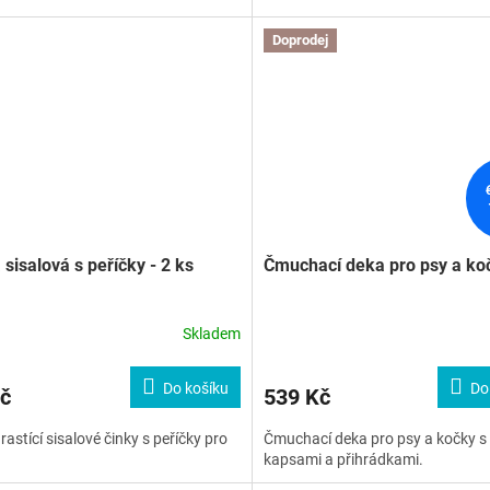
Doprodej
 sisalová s peříčky - 2 ks
Čmuchací deka pro psy a ko
Skladem
Do košíku
Do
č
539 Kč
rastící sisalové činky s peříčky pro
Čmuchací deka pro psy a kočky s
kapsami a přihrádkami.