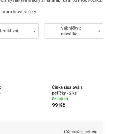
volamy i lákavé hračky z matatabi, catnipu nebo kozlíku.
lní pro hravé večery.
Vábničky a
nteraktivní
mávátka
o
Činka sisalová s
o
peříčky - 2 ks
Skladem
99 Kč
102
položek celkem