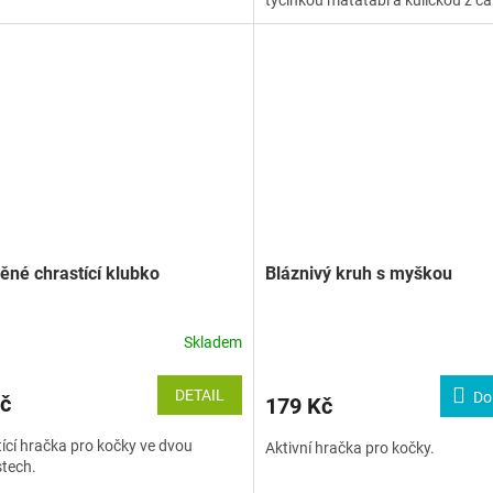
tyčinkou matatabi a kuličkou z ca
ěné chrastící klubko
Bláznivý kruh s myškou
Skladem
DETAIL
Do
č
179 Kč
ící hračka pro kočky ve dvou
Aktivní hračka pro kočky.
stech.