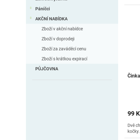
Páníčci
AKČNÍ NABÍDKA
Zboží v akční nabídce
Zboží v doprodeji
Zboží za zaváděcí cenu
Zboží s krátkou expirací
PŮJČOVNA
Činka
99 K
Dvě ch
kočky.