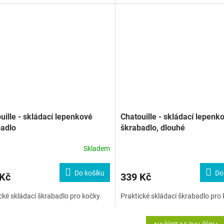
uille - skládací lepenkové
Chatouille - skládací lepenk
adlo
škrabadlo, dlouhé
Skladem
Do košíku
Do
 Kč
339 Kč
cké skládací škrabadlo pro kočky.
Praktické skládací škrabadlo pro 