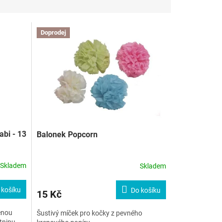
Doprodej
bi - 13
Balonek Popcorn
Skladem
Skladem
 košíku
Do košíku
15 Kč
enou
Šustivý míček pro kočky z pevného