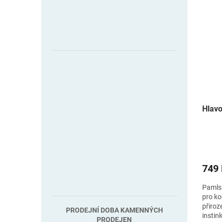
Hlavo
749
Pamls
pro ko
přiro
PRODEJNÍ DOBA KAMENNÝCH
instin
PRODEJEN