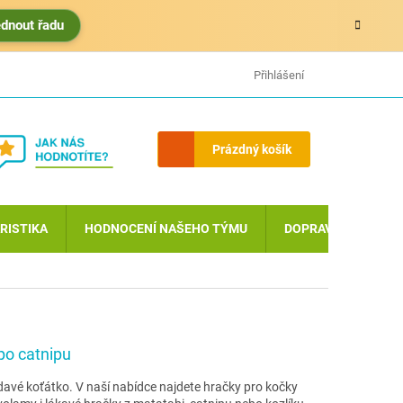
édnout řadu
HODNOCENÍ OBCHODU
MOJE OBJEDNÁVKA
Přihlášení
Nákupní
Prázdný košík
košík
RISTIKA
HODNOCENÍ NAŠEHO TÝMU
DOPRAVA A PLATBA
po catnipu
ědavé koťátko. V naší nabídce najdete hračky pro kočky