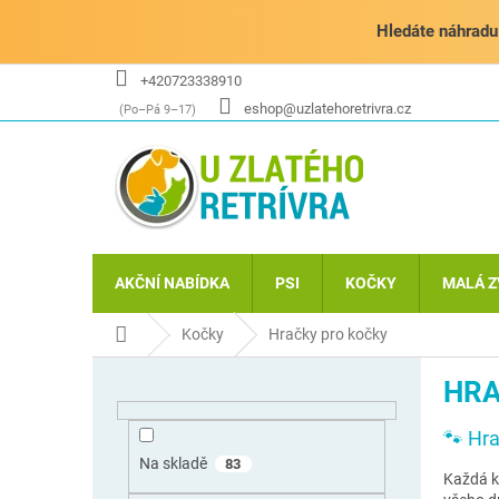
Přejít
na
Hledáte náhradu 
obsah
+420723338910
eshop@uzlatehoretrivra.cz
AKČNÍ NABÍDKA
PSI
KOČKY
MALÁ Z
Domů
Kočky
Hračky pro kočky
P
HRA
o
s
🐾 Hra
t
r
Na skladě
83
Každá ko
a