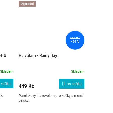
Doprodej
609 Kč
–26 %
de &
Hlavolam - Rainy Day
Skladem
Skladem
 košíku
Do košíku
449 Kč
y.
Pamlskový hlavovolam pro kočky a menší
pejsky.