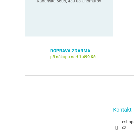
Kadaňská 5608, 430 03 Chomutov
DOPRAVA ZDARMA
při nákupu nad
1.499 Kč
Z
á
p
a
t
Kontakt
í
eshop
cz