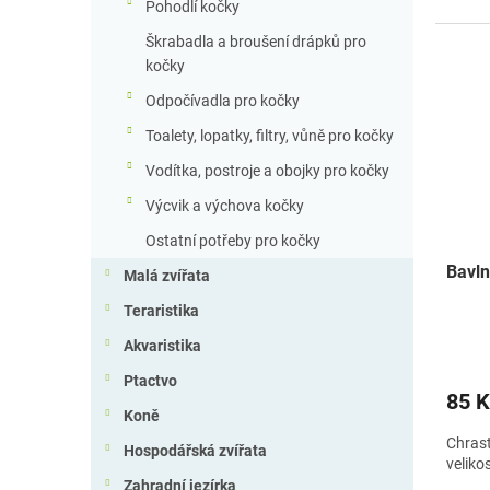
Pohodlí kočky
Škrabadla a broušení drápků pro
kočky
Odpočívadla pro kočky
Toalety, lopatky, filtry, vůně pro kočky
Vodítka, postroje a obojky pro kočky
Výcvik a výchova kočky
Ostatní potřeby pro kočky
Bavln
Malá zvířata
Teraristika
Akvaristika
Ptactvo
85 K
Koně
Chrast
Hospodářská zvířata
veliko
Zahradní jezírka