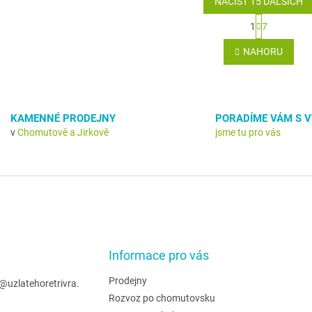
NAČÍST 15 DALŠÍCH
S
1
7
t
O
r
v
NAHORU
á
l
n
á
k
d
o
a
v
c
á
KAMENNÉ PRODEJNY
PORADÍME VÁM S 
í
n
v
Chomutově a Jirkově
jsme tu pro vás
p
í
r
v
k
y
v
ý
p
i
Informace pro vás
s
u
Prodejny
@
uzlatehoretrivra.
Rozvoz po chomutovsku