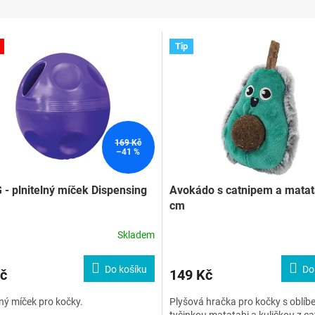
Tip
169 Kč
–41 %
- plnitelný míček Dispensing
Avokádo s catnipem a matata
cm
Skladem
Do košíku
Do
č
149 Kč
lný míček pro kočky.
Plyšová hračka pro kočky s oblíb