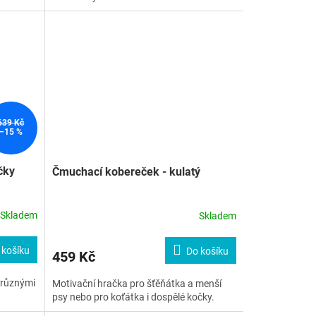
639 Kč
–15 %
čky
Čmuchací kobereček - kulatý
Skladem
Skladem
 košíku
Do košíku
459 Kč
 různými
Motivační hračka pro šťěňátka a menší
psy nebo pro koťátka i dospělé kočky.