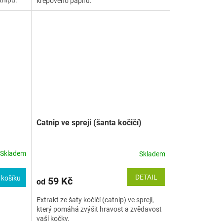
tnipu.
krepového papíru.
Catnip ve spreji (šanta kočičí)
Skladem
Skladem
DETAIL
 košíku
59 Kč
od
Extrakt ze šaty kočičí (catnip) ve spreji,
který pomáhá zvýšit hravost a zvědavost
vaší kočky.