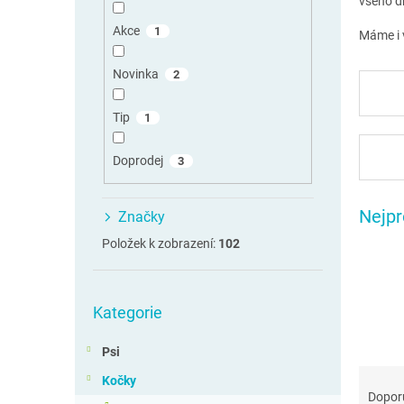
všeho dr
n
n
Akce
1
Máme i v
í
p
Novinka
2
a
n
Tip
1
e
l
Doprodej
3
Nejpr
Značky
Položek k zobrazení:
102
Přeskočit
Kategorie
kategorie
Psi
Ř
Kočky
a
Dopor