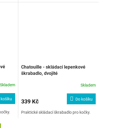
ové
Chatouille - skládací lepenkové
škrabadlo, dvojité
Skladem
Skladem
 košíku
Do košíku
339 Kč
kočky.
Praktické skládací škrabadlo pro kočky.