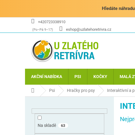
Přejít
na
Hledáte náhradu 
obsah
+420723338910
eshop@uzlatehoretrivra.cz
AKČNÍ NABÍDKA
PSI
KOČKY
MALÁ Z
Domů
Psi
Hračky pro psy
Interaktivní a 
P
INT
o
s
Nejpr
t
r
Na skladě
63
a