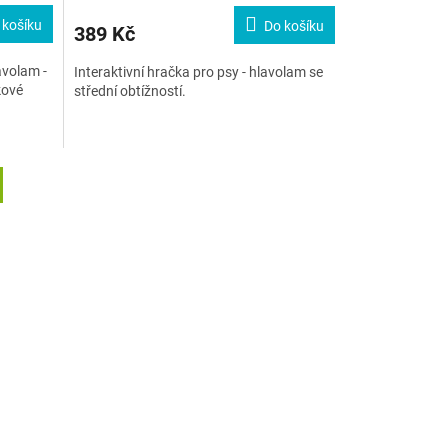
 košíku
Do košíku
389 Kč
avolam -
Interaktivní hračka pro psy - hlavolam se
kové
střední obtížností.