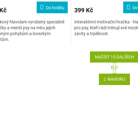
Do košíku
Do
 Kč
399 Kč
kový hlavolam vyrobený speciálně
Interaktivní motivační hračka - hl
čky a menší psy na míru jejich
pro psy, kteří rádi trénují své moz
zeným pohybům a loveckým
závity a trpělivost.
ktům.
NAČÍST 15 DALŠÍCH
S
1
7
t
O
r
v
NAHORU
á
l
n
á
k
d
o
a
v
c
á
í
n
p
í
r
v
k