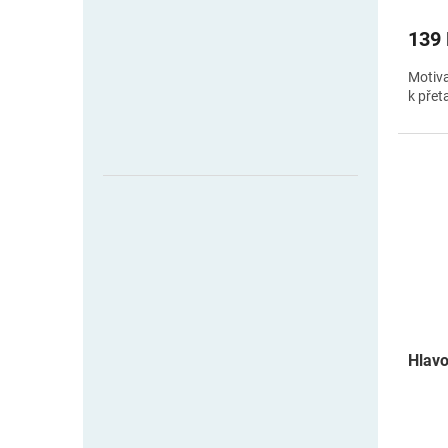
139
Motiva
k přet
Hlavo