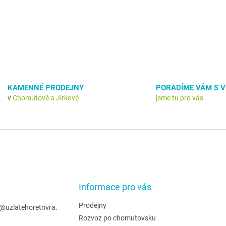
y
v
ý
p
i
s
u
KAMENNÉ PRODEJNY
PORADÍME VÁM S 
v
Chomutově a Jirkově
jsme tu pro vás
Informace pro vás
Prodejny
@
uzlatehoretrivra.
Rozvoz po chomutovsku