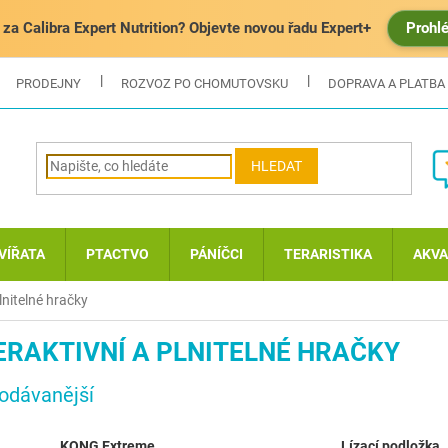
za Calibra Expert Nutrition? Objevte novou řadu Expert+
Prohl
PRODEJNY
ROZVOZ PO CHOMUTOVSKU
DOPRAVA A PLATBA
HLEDAT
VÍŘATA
PTACTVO
PÁNÍČCI
TERARISTIKA
AKVA
plnitelné hračky
ERAKTIVNÍ A PLNITELNÉ HRAČKY
odávanější
KONG Extreme
Lízací podložka