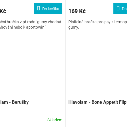
Do košíku
Do
 Kč
169 Kč
ční hračka z přírodní gumy vhodná
Plnitelná hračka pro psy z termop
ahování nebo k aportování.
gumy.
lam - Berušky
Hlavolam - Bone Appetit Flip
Skladem