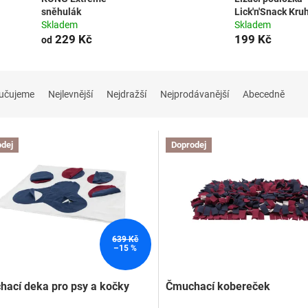
sněhulák
Lick'n'Snack Kru
Skladem
Skladem
229 Kč
199 Kč
od
učujeme
Nejlevnější
Nejdražší
Nejprodávanější
Abecedně
dej
Doprodej
639 Kč
–15 %
ací deka pro psy a kočky
Čmuchací kobereček