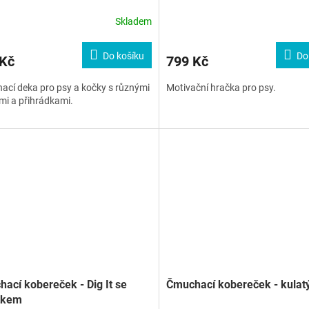
Skladem
Do košíku
Do
 Kč
799 Kč
cí deka pro psy a kočky s různými
Motivační hračka pro psy.
i a přihrádkami.
ací kobereček - Dig It se
Čmuchací kobereček - kulat
tkem