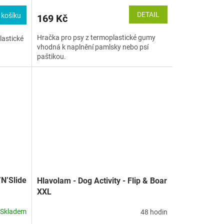
DETAIL
 košíku
169 Kč
Hračka pro psy z termoplastické gumy
lastické
vhodná k naplnění pamlsky nebo psí
paštikou.
’N’Slide
Hlavolam - Dog Activity - Flip & Boar
XXL
Skladem
48 hodin