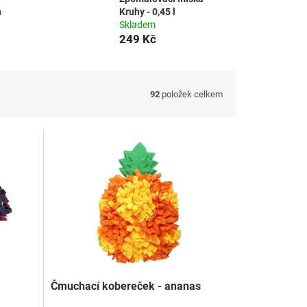
h
Kruhy - 0,45 l
Skladem
249 Kč
92
položek celkem
Čmuchací kobereček - ananas