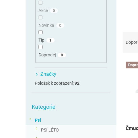
n
n
Akce
0
í
p
Novinka
0
a
Ř
n
Tip
1
a
Dopor
e
z
l
e
Doprodej
8
V
n
Dopro
ý
í
Značky
p
p
i
r
Položek k zobrazení:
92
s
o
p
d
Přeskočit
r
u
Kategorie
kategorie
o
k
d
t
Psi
u
ů
Čmuch
k
PSÍ LÉTO
t