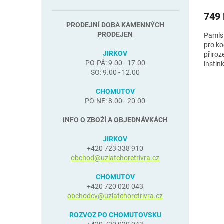
749
PRODEJNÍ DOBA KAMENNÝCH
PRODEJEN
Pamls
pro ko
JIRKOV
přiro
PO-PÁ: 9.00 - 17.00
instin
SO: 9.00 - 12.00
CHOMUTOV
PO-NE: 8.00 - 20.00
INFO O ZBOŽÍ A OBJEDNÁVKÁCH
JIRKOV
+420 723 338 910
obchod@uzlatehoretrivra.cz
CHOMUTOV
+420 720 020 043
obchodcv@uzlatehoretrivra.cz
ROZVOZ PO CHOMUTOVSKU