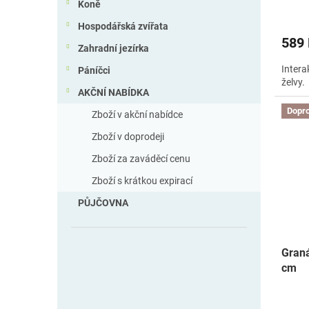
Koně
Hospodářská zvířata
589
Zahradní jezírka
Intera
Páníčci
želvy.
AKČNÍ NABÍDKA
Dopro
Zboží v akční nabídce
Zboží v doprodeji
Zboží za zaváděcí cenu
Zboží s krátkou expirací
PŮJČOVNA
Graná
cm