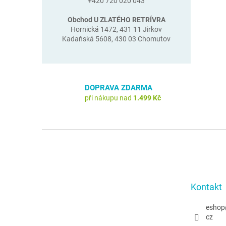
+420 720 020 043
Obchod U ZLATÉHO RETRÍVRA
Hornická 1472, 431 11 Jirkov
Kadaňská 5608, 430 03 Chomutov
DOPRAVA ZDARMA
při nákupu nad
1.499 Kč
Z
á
p
a
t
Kontakt
í
eshop
cz