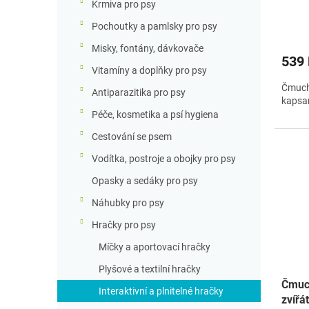
Krmiva pro psy
ů
Pochoutky a pamlsky pro psy
Misky, fontány, dávkovače
539
Vitamíny a doplňky pro psy
Čmucha
Antiparazitika pro psy
kapsam
Péče, kosmetika a psí hygiena
Cestování se psem
Vodítka, postroje a obojky pro psy
Opasky a sedáky pro psy
Náhubky pro psy
Hračky pro psy
Míčky a aportovací hračky
Plyšové a textilní hračky
Čmuch
Interaktivní a plnitelné hračky
zvířá