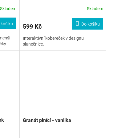
Skladem
Skladem
 košíku
Do košíku
599 Kč
 menší
Interaktivní kobereček v designu
čky.
slunečnice.
ek
Granát plnící - vanilka