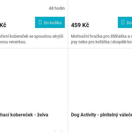
48 hodin
Do košíku
Do
 Kč
459 Kč
ktivní kobereček se spoustou skrýší
Motivační hračka pro šťěňátka a
ovou veverkou.
psy nebo pro koťátka i dospělé ko
ací kobereček - želva
Dog Activity - plnitelný váleč