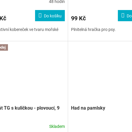
48 hodin
Do košíku
Do
 Kč
99 Kč
ktivní kobereček ve tvaru mořské
Plnitelná hračka pro psy.
dej
t TG s kuličkou - plovoucí, 9
Had na pamlsky
Skladem