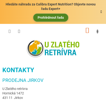
Přejít
Hledáte náhradu za Calibra Expert Nutrition? Objevte novou
na
řadu Expert+
obsah
Prohlédnout řadu
NÁKUP
KOŠÍK
KONTAKTY
PRODEJNA JIRKOV
U Zlatého retrívra
Hornická 1472
431 11 Jirkov