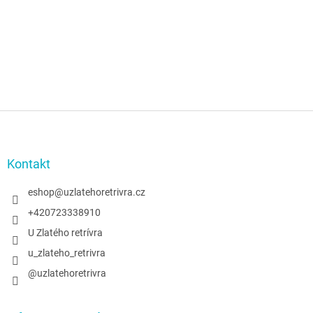
Z
á
p
a
Kontakt
t
í
eshop
@
uzlatehoretrivra.cz
+420723338910
U Zlatého retrívra
u_zlateho_retrivra
@uzlatehoretrivra