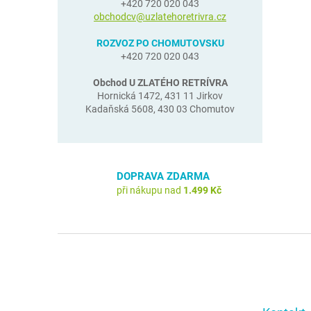
+420 720 020 043
obchodcv@uzlatehoretrivra.cz
ROZVOZ PO CHOMUTOVSKU
+420 720 020 043
Obchod U ZLATÉHO RETRÍVRA
Hornická 1472, 431 11 Jirkov
Kadaňská 5608, 430 03 Chomutov
DOPRAVA ZDARMA
při nákupu nad
1.499 Kč
Z
á
p
a
t