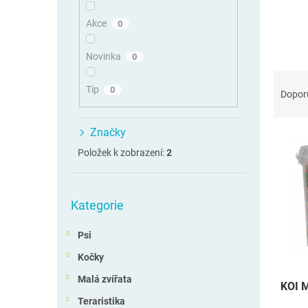
n
n
Akce
0
í
p
Novinka
0
a
Ř
n
Tip
0
a
Dopor
e
z
l
e
Značky
V
n
ý
í
Položek k zobrazení:
2
p
p
i
r
Přeskočit
s
o
Kategorie
kategorie
p
d
r
u
Psi
o
k
d
t
Kočky
u
ů
Malá zvířata
KOI M
k
Teraristika
t