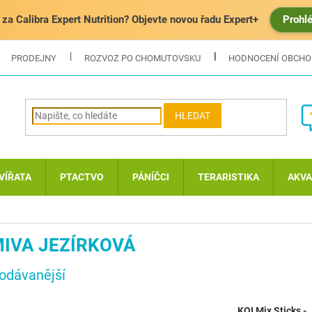
za Calibra Expert Nutrition? Objevte novou řadu Expert+
Prohl
PRODEJNY
ROZVOZ PO CHOMUTOVSKU
HODNOCENÍ OBCH
HLEDAT
VÍŘATA
PTACTVO
PÁNÍČCI
TERARISTIKA
AKVA
IVA JEZÍRKOVÁ
odávanější
KOI Mix Sticks -