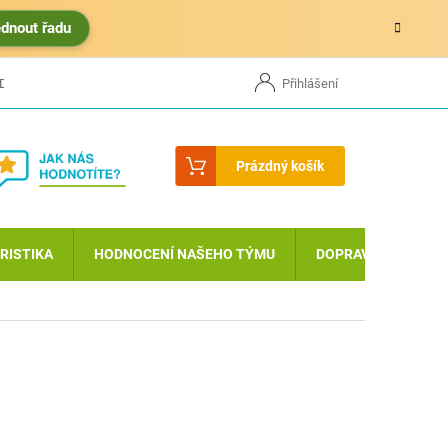
édnout řadu
ODU
MOJE OBJEDNÁVKA
Přihlášení
Nákupní
Prázdný košík
košík
RISTIKA
HODNOCENÍ NAŠEHO TÝMU
DOPRAVA A PLATBA