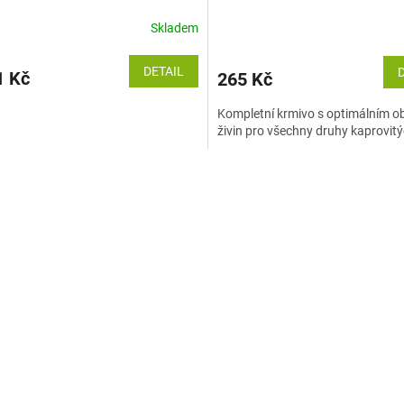
Skladem
DETAIL
 Kč
265 Kč
Kompletní krmivo s optimálním 
živin pro všechny druhy kaprovitý
O
v
l
á
d
a
c
í
p
r
v
k
y
v