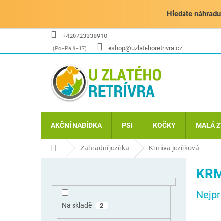
Přejít
na
Hledáte náhradu 
obsah
+420723338910
eshop@uzlatehoretrivra.cz
AKČNÍ NABÍDKA
PSI
KOČKY
MALÁ Z
Domů
Zahradní jezírka
Krmiva jezírková
P
KRM
o
s
Nejpr
t
r
Na skladě
2
a