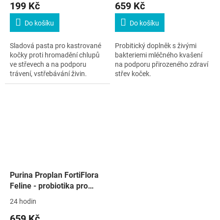
199 Kč
659 Kč
Do košíku
Do košíku
Sladová pasta pro kastrované
Probitický doplněk s živými
kočky proti hromadění chlupů
bakteriemi mléčného kvašení
ve střevech a na podporu
na podporu přirozeného zdraví
trávení, vstřebávání živin.
střev koček.
Purina Proplan FortiFlora
Feline - probiotika pro
kočky, 30 žvýkacích tablet
24 hodin
659 Kč