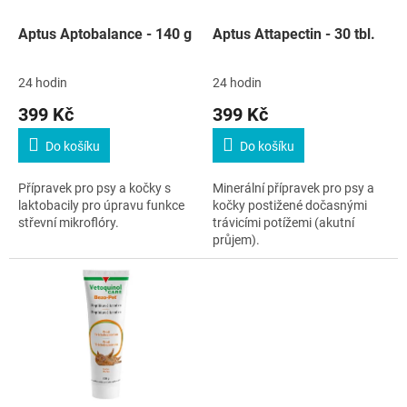
o
d
Aptus Aptobalance - 140 g
Aptus Attapectin - 30 tbl.
u
k
24 hodin
24 hodin
t
399 Kč
399 Kč
ů
Do košíku
Do košíku
Přípravek pro psy a kočky s
Minerální přípravek pro psy a
laktobacily pro úpravu funkce
kočky postižené dočasnými
střevní mikroflóry.
trávicími potížemi (akutní
průjem).