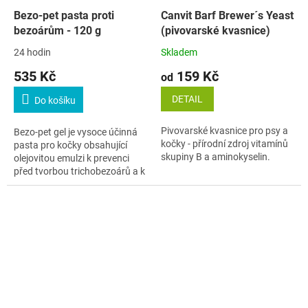
Bezo-pet pasta proti
Canvit Barf Brewer´s Yeast
bezoárům - 120 g
(pivovarské kvasnice)
24 hodin
Skladem
535 Kč
159 Kč
od
DETAIL
Do košíku
Pivovarské kvasnice pro psy a
Bezo-pet gel je vysoce účinná
kočky - přírodní zdroj vitamínů
pasta pro kočky obsahující
skupiny B a aminokyselin.
olejovitou emulzi k prevenci
před tvorbou trichobezoárů a k
jejich odstranění.