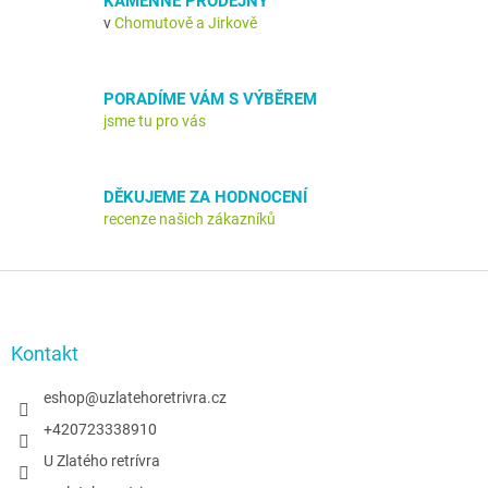
KAMENNÉ PRODEJNY
k
v
Chomutově a Jirkově
y
v
ý
p
PORADÍME VÁM S VÝBĚREM
i
jsme tu pro vás
s
u
DĚKUJEME ZA HODNOCENÍ
recenze našich zákazníků
Z
á
p
a
Kontakt
t
í
eshop
@
uzlatehoretrivra.cz
+420723338910
U Zlatého retrívra