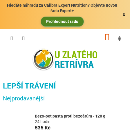
Přejít
Hledáte náhradu za Calibra Expert Nutrition? Objevte novou
na
řadu Expert+
obsah
Prohlédnout řadu
NÁKUP
KOŠÍK
LEPŠÍ TRÁVENÍ
Nejprodávanější
Bezo-pet pasta proti bezoárům - 120 g
24 hodin
535 Kč