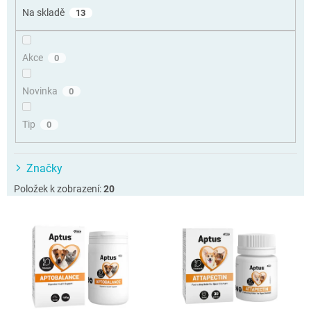
o
Na skladě
13
d
u
k
Akce
0
t
ů
Novinka
0
Tip
0
Značky
Položek k zobrazení:
20
V
ý
p
i
s
p
r