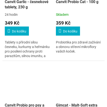
Canvit Garlic - česnekové
Canvit Probio Cat - 100 g
tablety, 230 g
24 hodin
Skladem
349 Kč
359 Kč
Do košíku
Do košíku
Tablety s přírodní sílou
Probiotika pro zdravé zažívání
česneku, kurkumy a heřmánku
a obnovu střevní mikroflory
pro posílení ochrany proti
vašich koček.
parazitům, silnou imunitu, a
zdravé trávení psů a koček.
Canvit Probio pro psy a
Gimcat - Malt-Soft extra