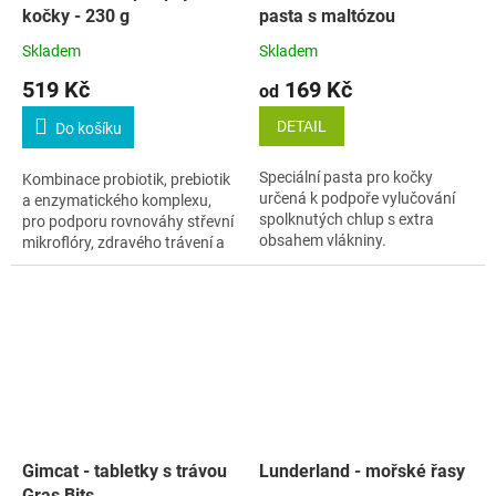
kočky - 230 g
pasta s maltózou
Skladem
Skladem
519 Kč
169 Kč
od
DETAIL
Do košíku
Speciální pasta pro kočky
Kombinace probiotik, prebiotik
určená k podpoře vylučování
a enzymatického komplexu,
spolknutých chlup s extra
pro podporu rovnováhy střevní
obsahem vlákniny.
mikroflóry, zdravého trávení a
silného imunitního systému u
psů a koček.
Gimcat - tabletky s trávou
Lunderland - mořské řasy
Gras Bits