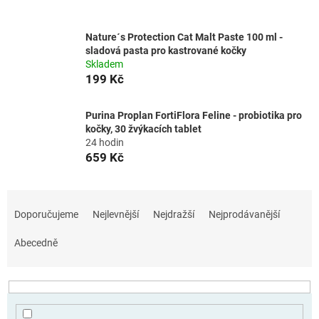
Nature´s Protection Cat Malt Paste 100 ml -
sladová pasta pro kastrované kočky
Skladem
199 Kč
Purina Proplan FortiFlora Feline - probiotika pro
kočky, 30 žvýkacích tablet
24 hodin
659 Kč
Ř
a
Doporučujeme
Nejlevnější
Nejdražší
Nejprodávanější
z
e
Abecedně
n
í
p
r