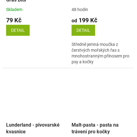
Skladem
48 hodin
79 Kč
199 Kč
od
DETAIL
DETAIL
Středně jemná moučka z
čerstvých mořských řas s
mnohostranným přínosem pro
psy a kočky
Lunderland - pivovarské
Malt-pasta - pasta na
kvasnice
trávení pro kočky