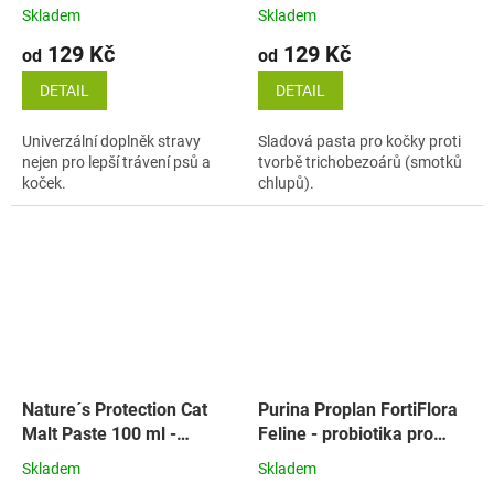
Skladem
Skladem
129 Kč
129 Kč
od
od
DETAIL
DETAIL
Univerzální doplněk stravy
Sladová pasta pro kočky proti
nejen pro lepší trávení psů a
tvorbě trichobezoárů (smotků
koček.
chlupů).
Nature´s Protection Cat
Purina Proplan FortiFlora
Malt Paste 100 ml -
Feline - probiotika pro
sladová pasta pro
kočky
Skladem
Skladem
kastrované kočky