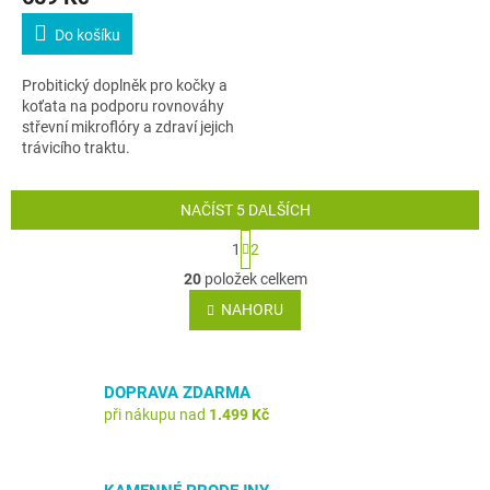
Do košíku
Probitický doplněk pro kočky a
koťata na podporu rovnováhy
střevní mikroflóry a zdraví jejich
trávicího traktu.
NAČÍST 5 DALŠÍCH
S
1
2
t
O
r
20
položek celkem
v
á
l
NAHORU
n
á
k
o
d
v
a
á
DOPRAVA ZDARMA
c
n
í
při nákupu nad
1.499 Kč
í
p
r
v