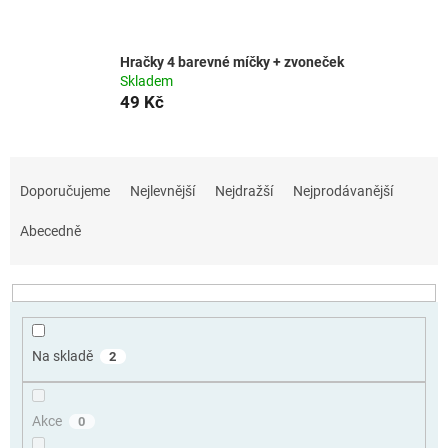
Hračky 4 barevné míčky + zvoneček
Skladem
49 Kč
Ř
a
Doporučujeme
Nejlevnější
Nejdražší
Nejprodávanější
z
e
Abecedně
n
í
p
r
o
Na skladě
2
d
u
k
Akce
0
t