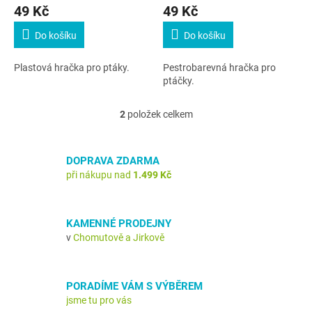
49 Kč
49 Kč
ů
Do košíku
Do košíku
Plastová hračka pro ptáky.
Pestrobarevná hračka pro
ptáčky.
2
položek celkem
O
v
l
á
DOPRAVA ZDARMA
d
při nákupu nad
1.499 Kč
a
c
í
KAMENNÉ PRODEJNY
p
v
Chomutově a Jirkově
r
v
k
y
PORADÍME VÁM S VÝBĚREM
v
jsme tu pro vás
ý