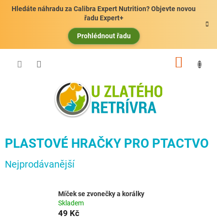
Přejít
Hledáte náhradu za Calibra Expert Nutrition? Objevte novou
na
řadu Expert+
obsah
Prohlédnout řadu
NÁKUP
KOŠÍK
PLASTOVÉ HRAČKY PRO PTACTVO
Nejprodávanější
Míček se zvonečky a korálky
Skladem
49 Kč