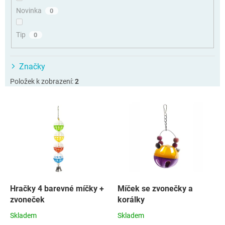
ů
Novinka
0
Tip
0
Značky
Položek k zobrazení:
2
V
ý
p
i
s
p
r
o
d
Hračky 4 barevné míčky +
Míček se zvonečky a
u
zvoneček
korálky
k
Skladem
Skladem
t