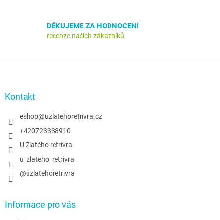
p
i
s
DĚKUJEME ZA HODNOCENÍ
u
recenze našich zákazníků
Z
á
p
a
Kontakt
t
í
eshop
@
uzlatehoretrivra.cz
+420723338910
U Zlatého retrívra
u_zlateho_retrivra
@uzlatehoretrivra
Informace pro vás