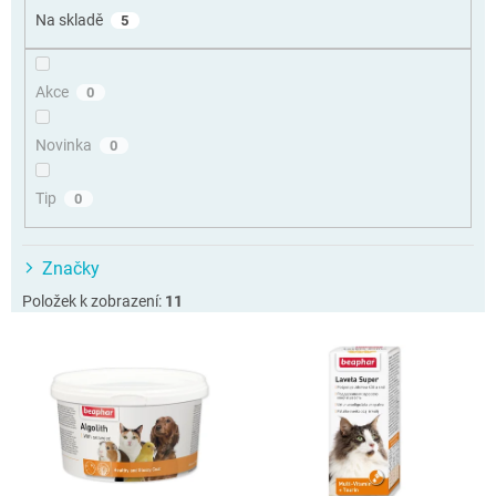
o
Na skladě
5
d
u
k
Akce
0
t
ů
Novinka
0
Tip
0
Značky
Položek k zobrazení:
11
V
ý
p
i
s
p
r