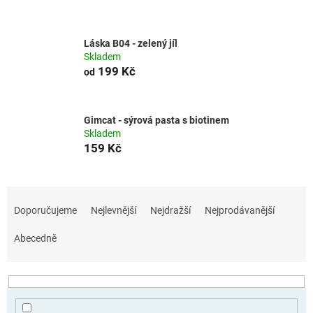
Láska B04 - zelený jíl
Skladem
199 Kč
od
Gimcat - sýrová pasta s biotinem
Skladem
159 Kč
Ř
a
Doporučujeme
Nejlevnější
Nejdražší
Nejprodávanější
z
e
Abecedně
n
í
p
r