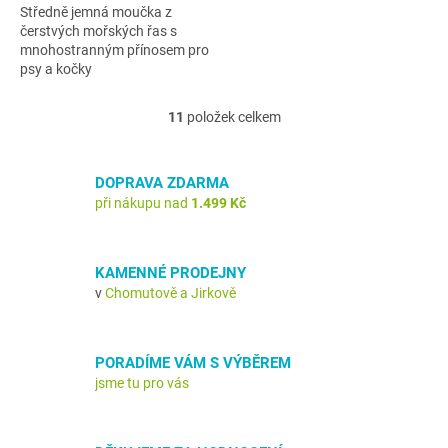
Středně jemná moučka z
čerstvých mořských řas s
mnohostranným přínosem pro
psy a kočky
11
položek celkem
O
v
l
á
DOPRAVA ZDARMA
d
při nákupu nad
1.499 Kč
a
c
í
KAMENNÉ PRODEJNY
p
v
Chomutově a Jirkově
r
v
k
y
PORADÍME VÁM S VÝBĚREM
v
jsme tu pro vás
ý
p
i