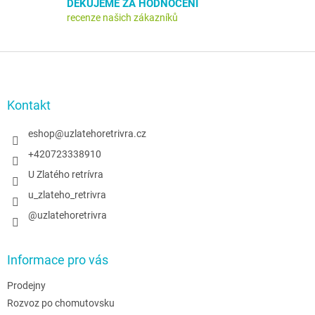
s
DĚKUJEME ZA HODNOCENÍ
u
recenze našich zákazníků
Z
á
p
a
Kontakt
t
í
eshop
@
uzlatehoretrivra.cz
+420723338910
U Zlatého retrívra
u_zlateho_retrivra
@uzlatehoretrivra
Informace pro vás
Prodejny
Rozvoz po chomutovsku