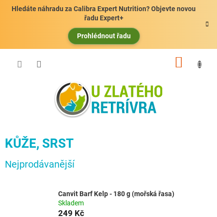
Přejít
Hledáte náhradu za Calibra Expert Nutrition? Objevte novou
na
řadu Expert+
obsah
Prohlédnout řadu
NÁKUP
KOŠÍK
KŮŽE, SRST
Nejprodávanější
Canvit Barf Kelp - 180 g (mořská řasa)
Skladem
249 Kč