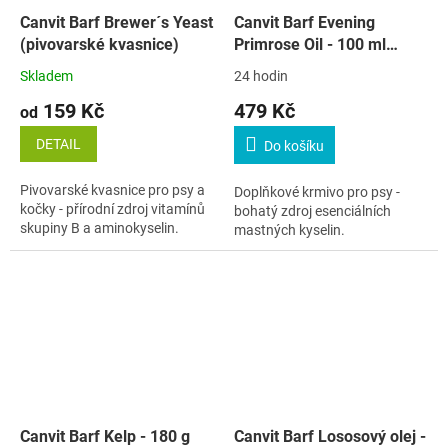
Canvit Barf Brewer´s Yeast
Canvit Barf Evening
(pivovarské kvasnice)
Primrose Oil - 100 ml
(Pupalkový olej)
Skladem
24 hodin
159 Kč
479 Kč
od
DETAIL
Do košíku
Pivovarské kvasnice pro psy a
Doplňkové krmivo pro psy -
kočky - přírodní zdroj vitamínů
bohatý zdroj esenciálních
skupiny B a aminokyselin.
mastných kyselin.
Canvit Barf Kelp - 180 g
Canvit Barf Lososový olej -