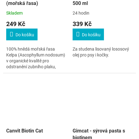
(mořská řasa)
500 ml
Skladem
24 hodin
249 Kč
339 Kč
Do košíku
Do košíku
100% hnědá mořská řasa
Za studena lisovaný lososový
Kelpa (Ascophyllum nodosum)
olej pro psy i kočky.
v organické kvalitě pro
odstranění zubního plaku,
prevenci zubního kamene a
výrazné potlačení zápachu z
tlamy pro psy a kočky
Canvit Biotin Cat
Gimcat - sýrová pasta s
biotinem