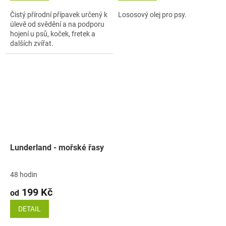
Čistý přírodní přípavek určený k
Lososový olej pro psy.
úlevě od svědění a na podporu
hojení u psů, koček, fretek a
dalších zvířat.
Lunderland - mořské řasy
48 hodin
199 Kč
od
DETAIL