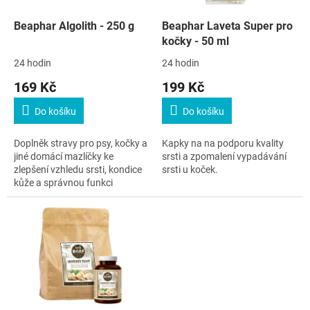
o
d
Beaphar Algolith - 250 g
Beaphar Laveta Super pro
u
kočky - 50 ml
k
24 hodin
24 hodin
t
169 Kč
199 Kč
ů
Do košíku
Do košíku
Doplněk stravy pro psy, kočky a
Kapky na na podporu kvality
jiné domácí mazlíčky ke
srsti a zpomalení vypadávání
zlepšení vzhledu srsti, kondice
srsti u koček.
kůže a správnou funkci
organismu.