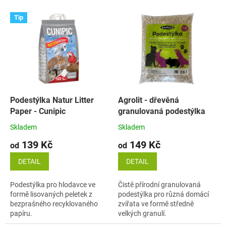
V
Tip
ý
p
i
s
p
r
o
d
Podestýlka Natur Litter
Agrolit - dřevěná
u
Paper - Cunipic
granulovaná podestýlka
k
Skladem
Skladem
t
139 Kč
149 Kč
ů
od
od
DETAIL
DETAIL
Podestýlka pro hlodavce ve
Čistě přírodní granulovaná
formě lisovaných peletek z
podestýlka pro různá domácí
bezprašného recyklovaného
zvířata ve formě středně
papíru.
velkých granulí.