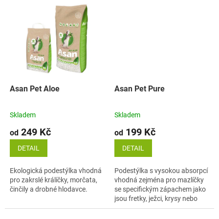
Asan Pet Aloe
Asan Pet Pure
Skladem
Skladem
249 Kč
199 Kč
od
od
DETAIL
DETAIL
Ekologická podestýlka vhodná
Podestýlka s vysokou absorpcí
pro zakrslé králíčky, morčata,
vhodná zejména pro mazlíčky
činčily a drobné hlodavce.
se specifickým zápachem jako
jsou fretky, ježci, krysy nebo
činčily.