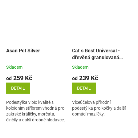
Asan Pet Silver
Cat´s Best Universal -
dřevěná granulovaná
podestýlka
Skladem
Skladem
259 Kč
239 Kč
od
od
DETAIL
DETAIL
Podestýlka v bio kvalitě s
Víceúčelová přírodní
koloidním stříbrem vhodná pro
podestýlka pro kočky a další
zakrské králíčky, morčata,
domácí mazlíčky.
činčily a další drobné hlodavce,
ale také pro exotické ptactvo.