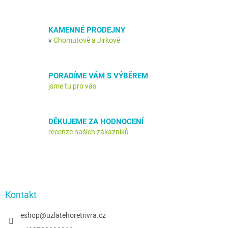
p
r
v
KAMENNÉ PRODEJNY
k
v
Chomutově a Jirkově
y
v
ý
p
PORADÍME VÁM S VÝBĚREM
i
jsme tu pro vás
s
u
DĚKUJEME ZA HODNOCENÍ
recenze našich zákazníků
Z
á
p
a
Kontakt
t
í
eshop
@
uzlatehoretrivra.cz