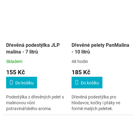
Dřevěná podestýlka JLP
Dřevěné pelety PanMalina
malina - 7 litrů
- 10 litrů
Skladem
48 hodin
155 Kč
185 Kč
Do košíku
Do košíku
Podestýlka z dřevěných pelet s
Dřevěná podestýlka pro
malinovou vůní
hlodavce, kočky i ptáky ve
potravinářského aroma.
formě malých peletek.