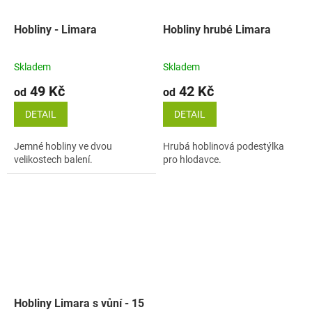
Hobliny - Limara
Hobliny hrubé Limara
Skladem
Skladem
49 Kč
42 Kč
od
od
DETAIL
DETAIL
Jemné hobliny ve dvou
Hrubá hoblinová podestýlka
velikostech balení.
pro hlodavce.
Hobliny Limara s vůní - 15