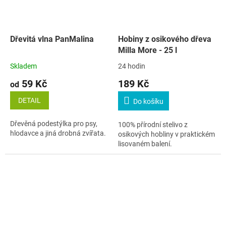
Dřevitá vlna PanMalina
Hobiny z osikového dřeva
Milla More - 25 l
Skladem
24 hodin
59 Kč
189 Kč
od
DETAIL
Do košíku
Dřevěná podestýlka pro psy,
100% přírodní stelivo z
hlodavce a jiná drobná zvířata.
osikových hobliny v praktickém
lisovaném balení.