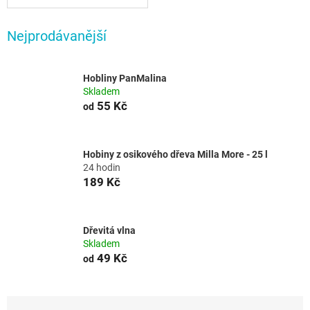
Nejprodávanější
Hobliny PanMalina
Skladem
55 Kč
od
Hobiny z osikového dřeva Milla More - 25 l
24 hodin
189 Kč
Dřevitá vlna
Skladem
49 Kč
od
Ř