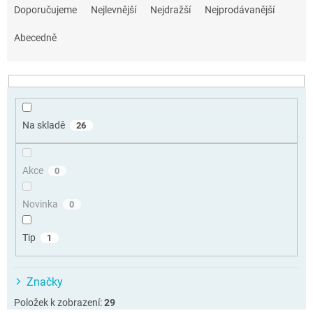
a
Doporučujeme
Nejlevnější
Nejdražší
Nejprodávanější
z
e
Abecedně
n
í
p
r
o
Na skladě
26
d
u
k
Akce
0
t
ů
Novinka
0
Tip
1
Značky
Položek k zobrazení:
29