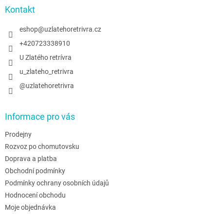
a
Kontakt
t
í
eshop
@
uzlatehoretrivra.cz
+420723338910
U Zlatého retrívra
u_zlateho_retrivra
@uzlatehoretrivra
Informace pro vás
Prodejny
Rozvoz po chomutovsku
Doprava a platba
Obchodní podmínky
Podmínky ochrany osobních údajů
Hodnocení obchodu
Moje objednávka