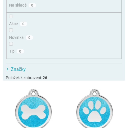
o
Na skladě
0
d
u
k
Akce
0
t
ů
Novinka
0
Tip
0
Značky
Položek k zobrazení:
26
V
ý
p
i
s
p
r