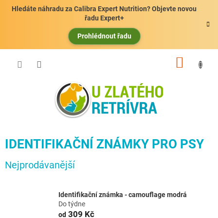
Přejít
Hledáte náhradu za Calibra Expert Nutrition? Objevte novou
na
řadu Expert+
obsah
Prohlédnout řadu
NÁKUP
KOŠÍK
IDENTIFIKAČNÍ ZNÁMKY PRO PSY
Nejprodávanější
Identifikační známka - camouflage modrá
Do týdne
309 Kč
od