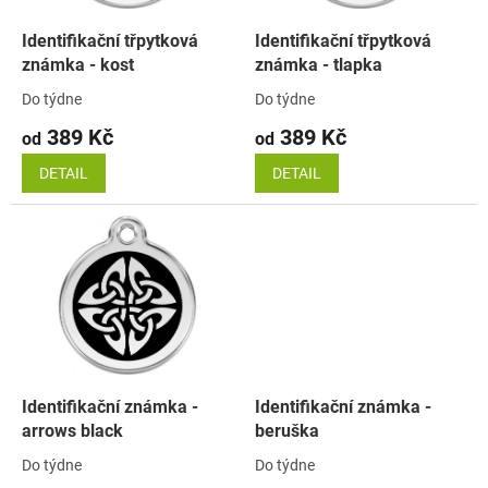
o
d
Identifikační třpytková
Identifikační třpytková
u
známka - kost
známka - tlapka
k
Do týdne
Do týdne
t
389 Kč
389 Kč
ů
od
od
DETAIL
DETAIL
Identifikační známka -
Identifikační známka -
arrows black
beruška
Do týdne
Do týdne