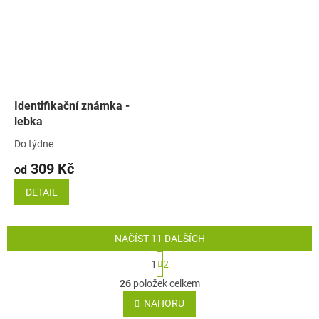
Identifikační známka -
lebka
Do týdne
309 Kč
od
DETAIL
NAČÍST 11 DALŠÍCH
S
1
2
t
O
r
26
položek celkem
v
á
l
NAHORU
n
á
k