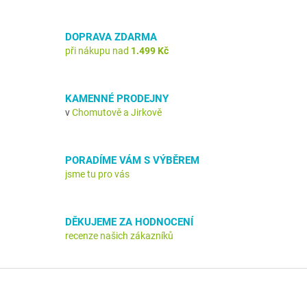
o
d
v
a
á
DOPRAVA ZDARMA
c
n
í
při nákupu nad
1.499 Kč
í
p
r
v
KAMENNÉ PRODEJNY
k
v
Chomutově a Jirkově
y
v
ý
p
PORADÍME VÁM S VÝBĚREM
i
jsme tu pro vás
s
u
DĚKUJEME ZA HODNOCENÍ
recenze našich zákazníků
Z
á
p