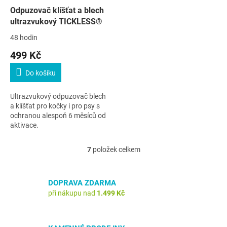
Odpuzovač klíšťat a blech
ultrazvukový TICKLESS®
48 hodin
499 Kč
Do košíku
Ultrazvukový odpuzovač blech
a klíšťat pro kočky i pro psy s
ochranou alespoň 6 měsíců od
aktivace.
7
položek celkem
O
v
l
á
DOPRAVA ZDARMA
d
při nákupu nad
1.499 Kč
a
c
í