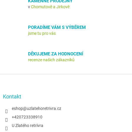
KAMENNÉ PRODEJNY
p
v
Chomutově a Jirkově
r
v
k
y
PORADÍME VÁM S VÝBĚREM
v
jsme tu pro vás
ý
p
i
s
DĚKUJEME ZA HODNOCENÍ
u
recenze našich zákazníků
Z
á
p
a
Kontakt
t
í
eshop
@
uzlatehoretrivra.cz
+420723338910
U Zlatého retrívra