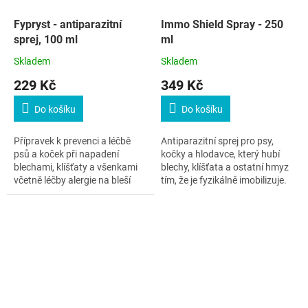
Fypryst - antiparazitní
Immo Shield Spray - 250
sprej, 100 ml
ml
Skladem
Skladem
229 Kč
349 Kč
Do košíku
Do košíku
Přípravek k prevenci a léčbě
Antiparazitní sprej pro psy,
psů a koček při napadení
kočky a hlodavce, který hubí
blechami, klíšťaty a všenkami
blechy, klíšťata a ostatní hmyz
včetně léčby alergie na bleší
tím, že je fyzikálně imobilizuje.
kousnutí.