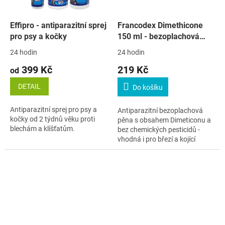
Effipro - antiparazitní sprej
Francodex Dimethicone
pro psy a kočky
150 ml - bezoplachová
pěna pro kočky
24 hodin
24 hodin
399 Kč
219 Kč
od
DETAIL
Do košíku
Antiparazitní sprej pro psy a
Antiparazitní bezoplachová
kočky od 2 týdnů věku proti
pěna s obsahem Dimeticonu a
blechám a klíšťatům.
bez chemických pesticidů -
vhodná i pro březí a kojící
kočky.