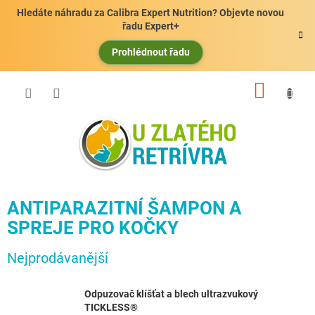
Přejít
Hledáte náhradu za Calibra Expert Nutrition? Objevte novou
na
řadu Expert+
obsah
Prohlédnout řadu
NÁKUP
KOŠÍK
ANTIPARAZITNÍ ŠAMPON A
SPREJE PRO KOČKY
Nejprodávanější
Odpuzovač klíšťat a blech ultrazvukový
TICKLESS®