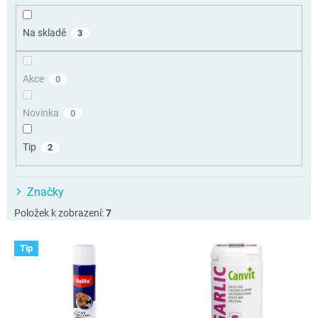
r
o
Na skladě
3
d
u
k
Akce
0
t
ů
Novinka
0
Tip
2
Značky
Položek k zobrazení:
7
V
Tip
ý
p
i
s