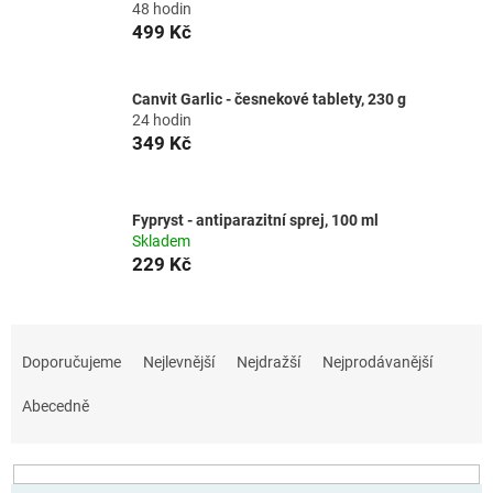
48 hodin
499 Kč
Canvit Garlic - česnekové tablety, 230 g
24 hodin
349 Kč
Fypryst - antiparazitní sprej, 100 ml
Skladem
229 Kč
Ř
a
Doporučujeme
Nejlevnější
Nejdražší
Nejprodávanější
z
e
Abecedně
n
í
p