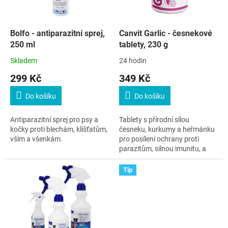
p
r
o
d
Bolfo - antiparazitní sprej,
Canvit Garlic - česnekové
u
250 ml
tablety, 230 g
k
Skladem
24 hodin
t
299 Kč
349 Kč
ů
Do košíku
Do košíku
Antiparazitní sprej pro psy a
Tablety s přírodní sílou
kočky proti blechám, klíšťatům,
česneku, kurkumy a heřmánku
vším a všenkám.
pro posílení ochrany proti
parazitům, silnou imunitu, a
zdravé trávení psů a koček.
Tip