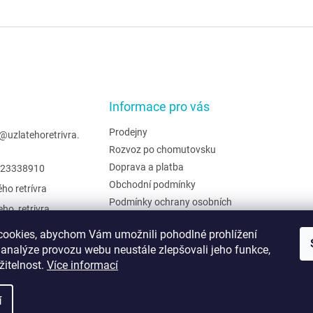
Informace pro vás
Prodejny
@
uzlatehoretrivra.
Rozvoz po chomutovsku
Doprava a platba
23338910
Obchodní podmínky
ého retrívra
Podmínky ochrany osobních
eho_retrivra
údajů
ehoretrivra
Hodnocení obchodu
ookies, abychom Vám umožnili pohodlné prohlížení
 analýze provozu webu neustále zlepšovali jeho funkce,
Moje objednávka
žitelnost.
Více informací
í
yhrazena.
Upravit nastavení cookies