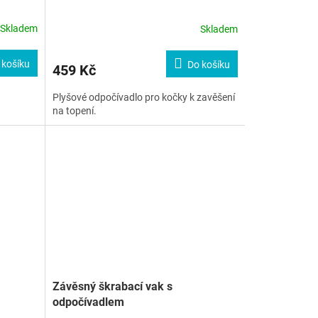
Skladem
Skladem
 košíku
Do košíku
459 Kč
Plyšové odpočívadlo pro kočky k zavěšení
na topení.
Závěsný škrabací vak s
odpočívadlem