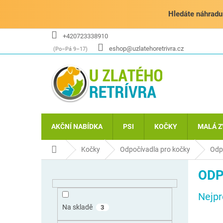
Přejít
na
Hledáte náhradu 
obsah
+420723338910
eshop@uzlatehoretrivra.cz
AKČNÍ NABÍDKA
PSI
KOČKY
MALÁ Z
Domů
Kočky
Odpočívadla pro kočky
Odp
P
ODP
o
s
Nejpr
t
r
Na skladě
3
a