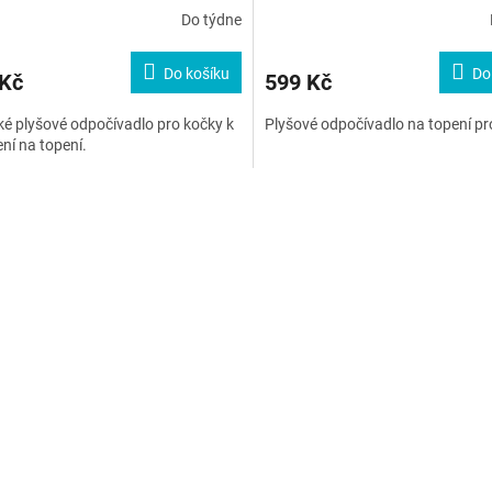
Do týdne
Do košíku
Do
 Kč
599 Kč
é plyšové odpočívadlo pro kočky k
Plyšové odpočívadlo na topení pr
ní na topení.
O
v
l
á
d
a
c
í
p
r
v
k
y
v
ý