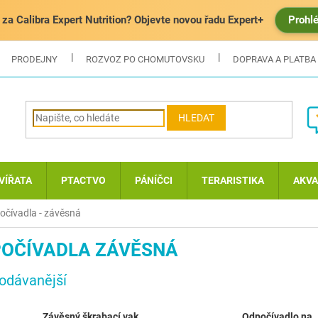
za Calibra Expert Nutrition? Objevte novou řadu Expert+
Prohl
PRODEJNY
ROZVOZ PO CHOMUTOVSKU
DOPRAVA A PLATBA
HLEDAT
VÍŘATA
PTACTVO
PÁNÍČCI
TERARISTIKA
AKVA
očívadla - závěsná
OČÍVADLA ZÁVĚSNÁ
odávanější
Závěsný škrabací vak
Odpočívadlo na