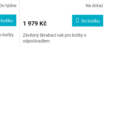
Do týdne
Na dotaz
 košíku
Do košíku
1 979 Kč
o kočky.
Závěsný škrabací vak pro kočky s
odpočívadlem