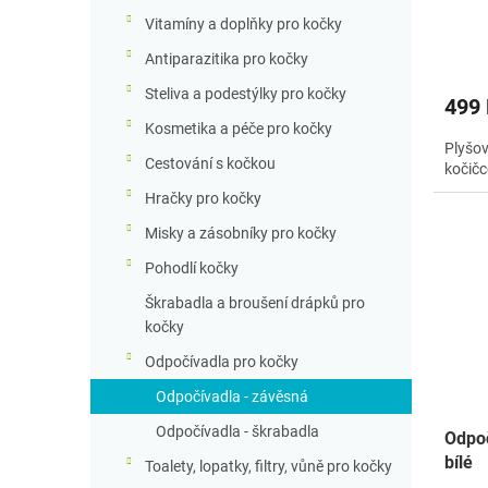
t
ů
Vitamíny a doplňky pro kočky
Antiparazitika pro kočky
Steliva a podestýlky pro kočky
499
Kosmetika a péče pro kočky
Plyšov
Cestování s kočkou
kočičc
Hračky pro kočky
Misky a zásobníky pro kočky
Pohodlí kočky
Škrabadla a broušení drápků pro
kočky
Odpočívadla pro kočky
Odpočívadla - závěsná
Odpočívadla - škrabadla
Odpoč
bílé
Toalety, lopatky, filtry, vůně pro kočky