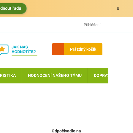
édnout řadu
HODNOCENÍ OBCHODU
MOJE OBJEDNÁVKA
Přihlášení
Nákupní
Prázdný košík
košík
RISTIKA
HODNOCENÍ NAŠEHO TÝMU
DOPRAVA A PLATBA
Odpočívadlo na