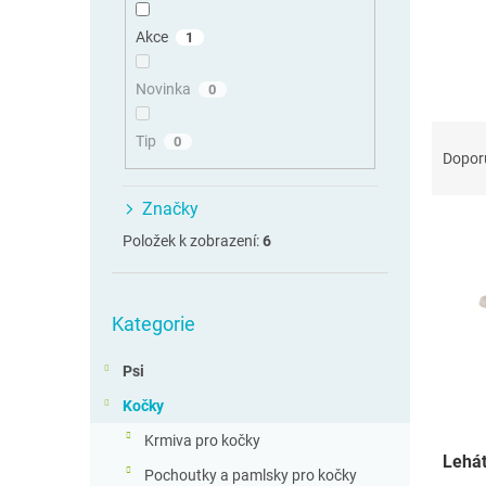
n
n
Akce
1
í
p
Novinka
0
a
Ř
n
Tip
0
a
e
Dopor
z
l
e
Značky
V
n
Položek k zobrazení:
6
ý
í
p
p
i
r
Přeskočit
s
o
Kategorie
kategorie
p
d
r
u
Psi
o
k
Kočky
d
t
u
ů
Krmiva pro kočky
Lehát
k
Pochoutky a pamlsky pro kočky