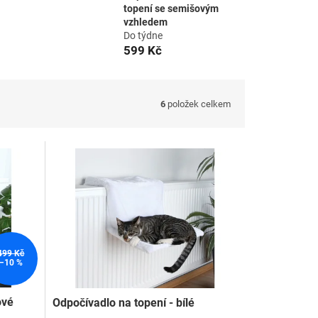
topení se semišovým
vzhledem
Do týdne
599 Kč
6
položek celkem
499 Kč
–10 %
ové
Odpočívadlo na topení - bílé