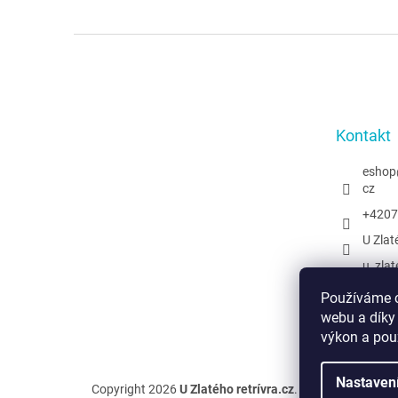
Z
á
p
a
t
Kontakt
í
eshop
cz
+4207
U Zlat
u_zlat
@uzlat
Používáme c
webu a díky
výkon a pou
Nastaven
Copyright 2026
U Zlatého retrívra.cz
. Všechna práva v