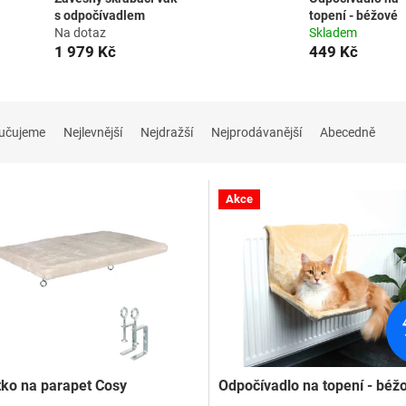
s odpočívadlem
topení - béžové
Na dotaz
Skladem
1 979 Kč
449 Kč
učujeme
Nejlevnější
Nejdražší
Nejprodávanější
Abecedně
Akce
ko na parapet Cosy
Odpočívadlo na topení - béž