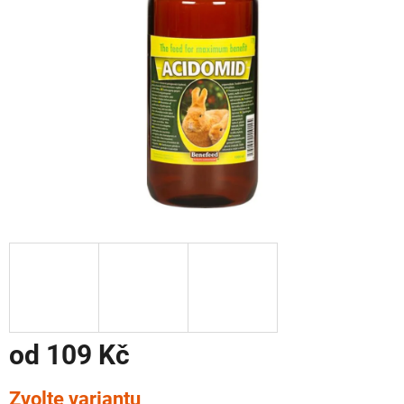
od
109 Kč
Měrná
Zvolte variantu
cena: