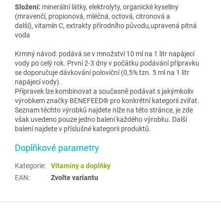
Složení:
minerální látky, elektrolyty, organické kyseliny
(mravenčí, propionová, mléčná, octová, citronová a
další), vitamín C, extrakty přírodního původu,upravená pitná
voda
Krmný návod: podává se v množství 10 ml na 1 litr napájecí
vody po celý rok. První 2-3 dny v počátku podávání přípravku
se doporučuje dávkování poloviční (0,5% tzn. 5 ml na 1 litr
napájecí vody).
Přípravek lze kombinovat a současně podávat s jakýmkoliv
výrobkem značky BENEFEED® pro konkrétní kategorii zvířat.
Seznam těchto výrobků najdete níže na této stránce, je zde
však uvedeno pouze jedno balení každého výrobku. Další
balení najdete v příslušné kategorii produktů.
Doplňkové parametry
Kategorie
:
Vitamíny a doplňky
EAN
:
Zvolte variantu
Z
á