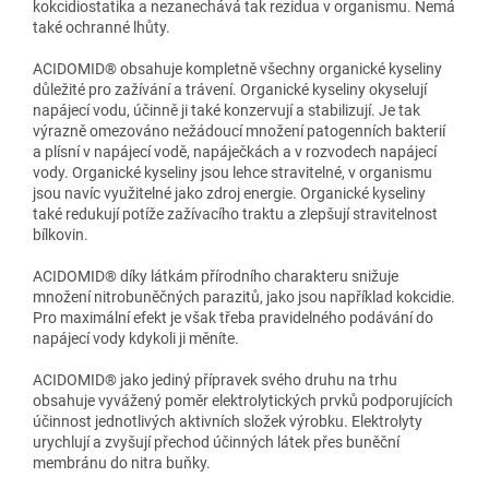
kokcidiostatika a nezanechává tak rezidua v organismu. Nemá
také ochranné lhůty.
ACIDOMID® obsahuje kompletně všechny organické kyseliny
důležité pro zažívání a trávení. Organické kyseliny okyselují
napájecí vodu, účinně ji také konzervují a stabilizují. Je tak
výrazně omezováno nežádoucí množení patogenních bakterií
a plísní v napájecí vodě, napáječkách a v rozvodech napájecí
vody. Organické kyseliny jsou lehce stravitelné, v organismu
jsou navíc využitelné jako zdroj energie. Organické kyseliny
také redukují potíže zažívacího traktu a zlepšují stravitelnost
bílkovin.
ACIDOMID® díky látkám přírodního charakteru snižuje
množení nitrobuněčných parazitů, jako jsou například kokcidie.
Pro maximální efekt je však třeba pravidelného podávání do
napájecí vody kdykoli ji měníte.
ACIDOMID® jako jediný přípravek svého druhu na trhu
obsahuje vyvážený poměr elektrolytických prvků podporujících
účinnost jednotlivých aktivních složek výrobku. Elektrolyty
urychlují a zvyšují přechod účinných látek přes buněční
membránu do nitra buňky.