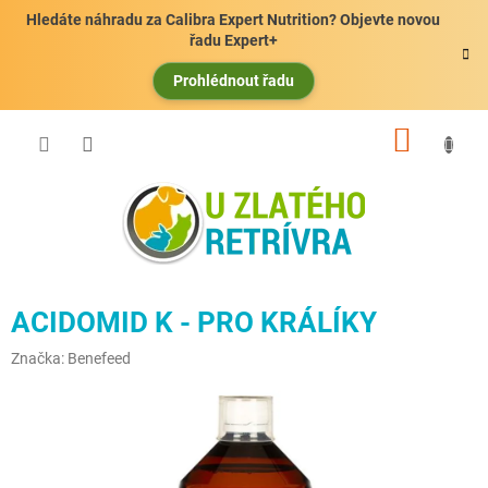
Přejít
Hledáte náhradu za Calibra Expert Nutrition? Objevte novou
na
řadu Expert+
obsah
Prohlédnout řadu
NÁKUP
KOŠÍK
ACIDOMID K - PRO KRÁLÍKY
Značka:
Benefeed