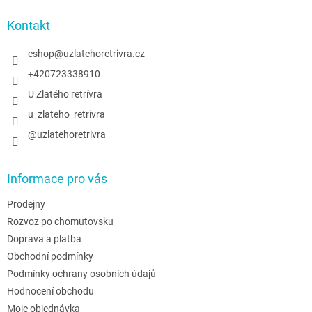
p
a
Kontakt
t
í
eshop
@
uzlatehoretrivra.cz
+420723338910
U Zlatého retrívra
u_zlateho_retrivra
@uzlatehoretrivra
Informace pro vás
Prodejny
Rozvoz po chomutovsku
Doprava a platba
Obchodní podmínky
Podmínky ochrany osobních údajů
Hodnocení obchodu
Moje objednávka