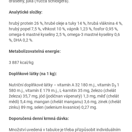
draselný, juka (Yucca schidigera).
Analytické složky:
hrubý protein 26 %, hrubé oleje a tuky 14 %, hrubá vláknina 4 %,
hrubý popel 7,5 %, vlhkost 10 %, vápník 1,23 %, fosfor 0,95 %,
omega-6 mastné kyseliny 2,5 %, omega-3 mastné kyseliny 0,6
%, DHA 0,2 %.
Metabolizovatelná energie:
3 887 kcal/kg
Doplňkové látky (na 1 kg):
Nutriční doplňkové látky – vitamín A 32 180 m.j., vitamín D
1
3
580 m.j., vitamín E 179 m.j., L-karnitin 35 mg, železo (chelát
železa) 35,7 mg, jód (jodičnan vápenatý) 1,3 mg, měď (chelát
mědi) 5,4 mg, mangan (chelát manganu) 3,6 mg, zinek (chelát
zinku) 89 mg, selen (selenium kvasnice) 0,27 mg.
Doporučená denní krmná dávka:
Množství uvedená v tabulce je třeba přizpůsobit individuálním