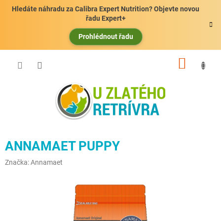
Přejít
Hledáte náhradu za Calibra Expert Nutrition? Objevte novou
na
řadu Expert+
obsah
Prohlédnout řadu
NÁKUP
KOŠÍK
ANNAMAET PUPPY
Značka:
Annamaet