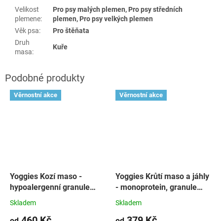
Velikost
Pro psy malých plemen, Pro psy středních
plemene
:
plemen, Pro psy velkých plemen
Věk psa
:
Pro štěňata
Druh
Kuře
masa
:
Věrnostní akce
Věrnostní akce
Yoggies Kozí maso -
Yoggies Krůtí maso a jáhly
hypoalergenní granule
- monoprotein, granule
lisované za studena
lisované za studena
Skladem
Skladem
460 Kč
379 Kč
od
od