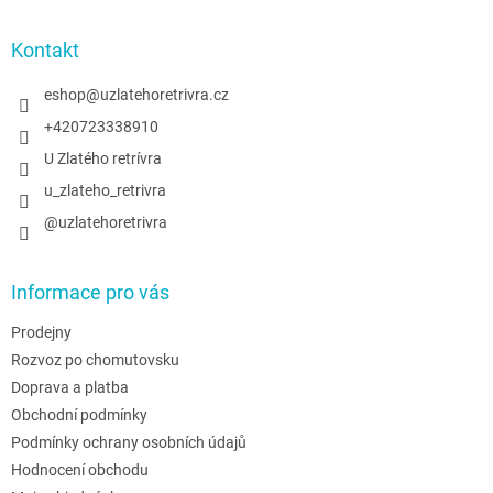
á
p
a
Kontakt
t
í
eshop
@
uzlatehoretrivra.cz
+420723338910
U Zlatého retrívra
u_zlateho_retrivra
@uzlatehoretrivra
Informace pro vás
Prodejny
Rozvoz po chomutovsku
Doprava a platba
Obchodní podmínky
Podmínky ochrany osobních údajů
Hodnocení obchodu