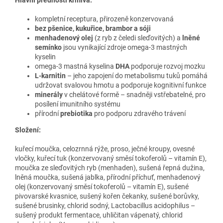
kompletní receptura, přirozeně konzervovaná
bez pšenice, kukuřice, brambor a sóji
menhadenový olej
(z ryb z čeledi sleďovitých) a
lněné
semínko
jsou vynikající zdroje omega-3 mastných
kyselin
omega-3 mastná kyselina
DHA
podporuje rozvoj mozku
L-karnitin
– jeho zapojení do metabolismu tuků pomáhá
udržovat svalovou hmotu a podporuje kognitivní funkce
minerály
v chelátové formě – snadněji vstřebatelné, pro
posílení imunitního systému
přírodní
prebiotika
pro podporu zdravého trávení
Složení:
kuřecí moučka, celozrnná rýže, proso, ječné kroupy, ovesné
vločky, kuřecí tuk (konzervovaný směsí tokoferolů – vitamín E),
moučka ze sleďovitých ryb (menhaden), sušená řepná dužina,
lněná moučka, sušená jablka, přírodní příchuť, menhadenový
olej (konzervovaný směsí tokoferolů – vitamín E), sušené
pivovarské kvasnice, sušený kořen čekanky, sušené borůvky,
sušené brusinky, chlorid sodný, Lactobacillus acidophilus –
sušený produkt fermentace, uhličitan vápenatý, chlorid