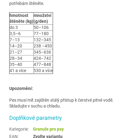
potřebám štěněte.
hmotnost
množství
štěněte (kg)
(g/den)
do 3
50–106
3,5–6
77–180
7–13
132–345
14–20
238 –450
21–27
345–636
28–34
424–742
35–40
477–848
41 a více
530 a více
Upozornění:
Pes musí mít zajištěn stálý přístup k čerstvé pitné vodě.
Skladujte v suchu a chladu.
Doplňkové parametry
Kategorie
:
Granule pro psy
EAN
:
Zvolte variantu