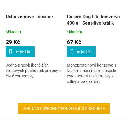
Ucho vepřové - sušené
Calibra Dog Life konzerva
400 g - Sensitive králík
Skladem
Skladem
29 Kč
67 Kč
Do košíku
Do košíku
Jedna z nejoblíbenějších
Monoproteinová konzerva s
křupavých pochoutek pro psy z
králičím masem pro dospělé
čisté chrupavky.
psy, vhodná také pro psy s
citlivým zažíváním.
ZOBRAZIT VŠECHNY SOUVISEJÍCÍ PRODUKTY
Z