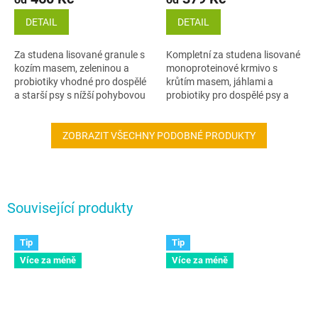
DETAIL
DETAIL
Za studena lisované granule s
Kompletní za studena lisované
kozím masem, zeleninou a
monoproteinové krmivo s
probiotiky vhodné pro dospělé
krůtím masem, jáhlami a
a starší psy s nížší pohybovou
probiotiky pro dospělé psy a
aktivitou nebo pří různých
štěňata středních a větších
diatách.
plemen.
ZOBRAZIT VŠECHNY PODOBNÉ PRODUKTY
Související produkty
Tip
Tip
Více za méně
Více za méně