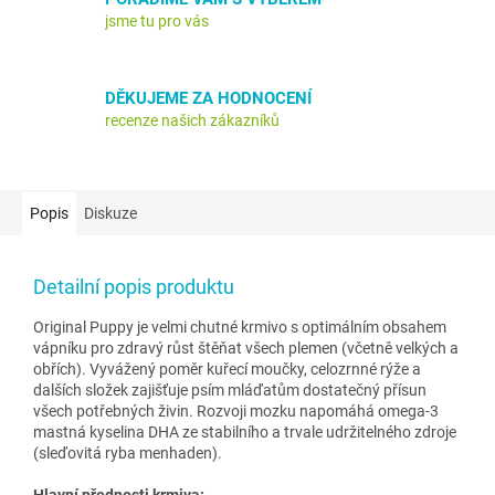
jsme tu pro vás
DĚKUJEME ZA HODNOCENÍ
recenze našich zákazníků
Popis
Diskuze
Detailní popis produktu
Original Puppy je velmi chutné krmivo s optimálním obsahem
vápníku pro zdravý růst štěňat všech plemen (včetně velkých a
obřích). Vyvážený poměr kuřecí moučky, celozrnné rýže a
dalších složek zajišťuje psím mláďatům dostatečný přísun
všech potřebných živin. Rozvoji mozku napomáhá omega-3
mastná kyselina DHA ze stabilního a trvale udržitelného zdroje
(sleďovitá ryba menhaden).
Hlavní přednosti krmiva: