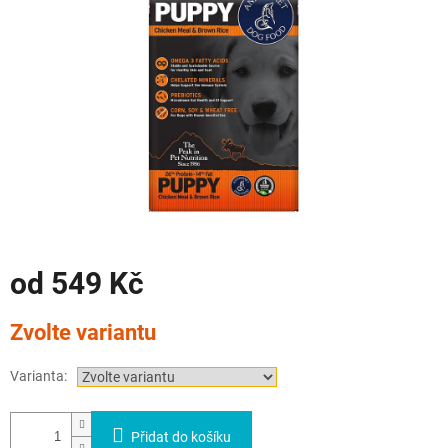
od
549 Kč
Měrná
Zvolte variantu
cena:
Varianta:
Přidat do košíku