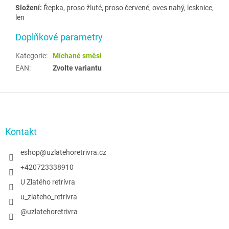
Složení:
Řepka, proso žluté, proso červené, oves nahý, lesknice,
len
Doplňkové parametry
Kategorie
:
Míchané směsi
EAN
:
Zvolte variantu
Z
á
p
a
Kontakt
t
í
eshop
@
uzlatehoretrivra.cz
+420723338910
U Zlatého retrívra
u_zlateho_retrivra
@uzlatehoretrivra