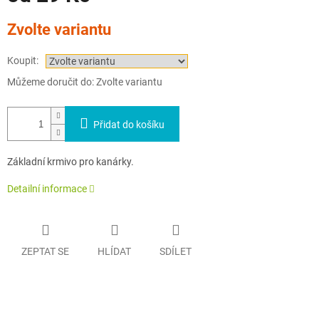
Měrná
Zvolte variantu
cena:
Koupit:
Můžeme doručit do:
Zvolte variantu
Přidat do košíku
Základní krmivo pro kanárky.
Detailní informace
ZEPTAT SE
HLÍDAT
SDÍLET