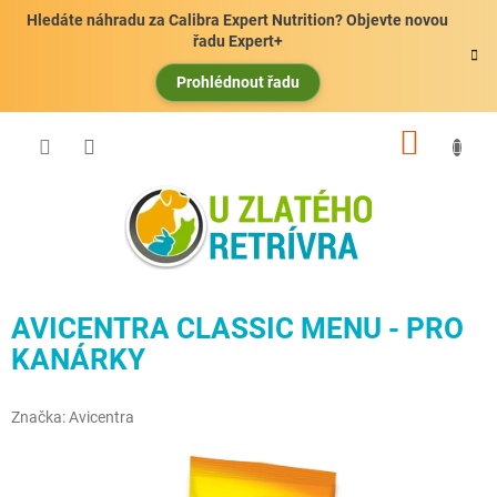
Přejít
Hledáte náhradu za Calibra Expert Nutrition? Objevte novou
na
řadu Expert+
obsah
Prohlédnout řadu
NÁKUP
KOŠÍK
AVICENTRA CLASSIC MENU - PRO
KANÁRKY
Značka:
Avicentra