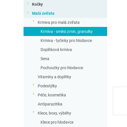
n
Kočky
n
Malá zvířata
í
p
Krmiva pro malá zvířata
a
Krmiva - směsi zrnin, granulky
n
e
Krmiva - tyčinky pro hlodavce
l
Doplňková krmiva
Sena
Pochoutky pro hlodavce
Vitamíny a doplňky
Podestýlky
Péče, kosmetika
Antiparazitika
Klece, boxy, výběhy
Klece pro hlodavce