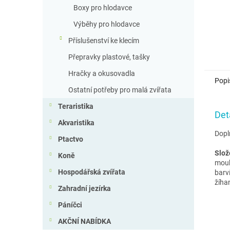
Boxy pro hlodavce
Výběhy pro hlodavce
Příslušenství ke klecím
Přepravky plastové, tašky
Hračky a okusovadla
Popi
Ostatní potřeby pro malá zvířata
Teraristika
Det
Akvaristika
Dopl
Ptactvo
Slož
Koně
mouk
Hospodářská zvířata
barv
žíha
Zahradní jezírka
Páníčci
AKČNÍ NABÍDKA