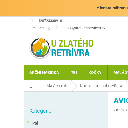
Přejít
na
Hledáte náhradu 
obsah
+420723338910
eshop@uzlatehoretrivra.cz
AKČNÍ NABÍDKA
PSI
KOČKY
MALÁ Z
Domů
Malá zvířata
Krmiva pro malá zvířata
P
AVI
o
Přeskočit
s
Kategorie
Značka
kategorie
t
r
Psi
a