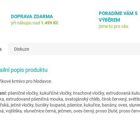
PORADÍME VÁM S
DOPRAVA ZDARMA
VÝBĚREM
při nákupu nad
1.499 Kč
jsme tu pro vás
s
Diskuze
ailní popis produktu
ňkové krmivo pro hlodavce.
ení:
pšeničné vločky, kukuřičné vločky, hrachové vločky, extrudovaná kuk
a, extrudované pšeničná mouka, svatojánský chléb, čirok červený, světli
ířská, ječné vločky, buráky loupané, pšenice, kukuřice, banány, oves, slune
ná, vojtěška, slunečnice černá, ječmen, oves černý, proso žluté, proso čer