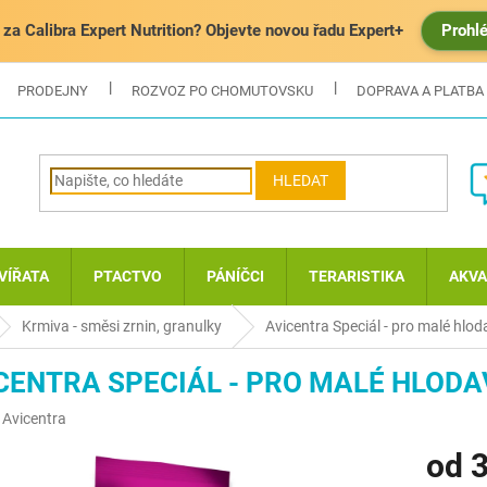
za Calibra Expert Nutrition? Objevte novou řadu Expert+
Prohl
PRODEJNY
ROZVOZ PO CHOMUTOVSKU
DOPRAVA A PLATBA
HLEDAT
VÍŘATA
PTACTVO
PÁNÍČCI
TERARISTIKA
AKVA
Krmiva - směsi zrnin, granulky
Avicentra Speciál - pro malé hlo
CENTRA SPECIÁL - PRO MALÉ HLOD
:
Avicentra
od
3