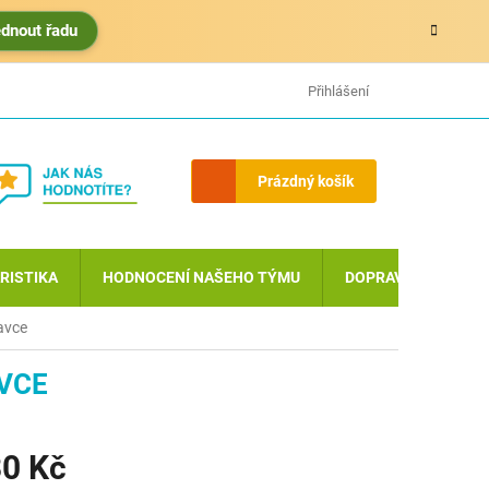
édnout řadu
HODNOCENÍ OBCHODU
MOJE OBJEDNÁVKA
Přihlášení
Nákupní
Prázdný košík
košík
RISTIKA
HODNOCENÍ NAŠEHO TÝMU
DOPRAVA A PLATBA
davce
AVCE
0 Kč