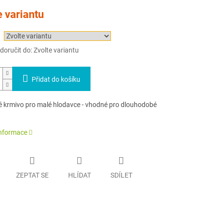
e variantu
oručit do:
Zvolte variantu
Přidat do košíku
 krmivo pro malé hlodavce - vhodné pro dlouhodobé
informace
ZEPTAT SE
HLÍDAT
SDÍLET