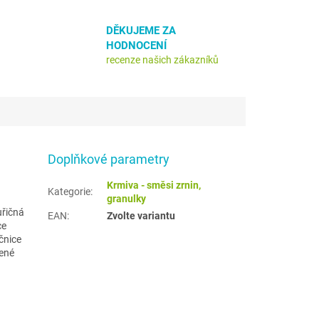
DĚKUJEME ZA
HODNOCENÍ
recenze našich zákazníků
Doplňkové parametry
Krmiva - směsi zrnin,
Kategorie
:
granulky
uřičná
EAN
:
Zvolte variantu
ce
čnice
vené