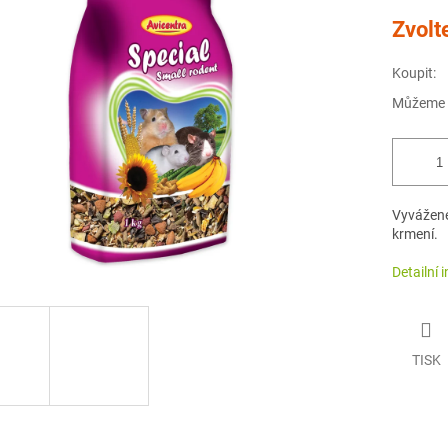
Měrná
Zvolt
cena:
Koupit:
Můžeme d
Vyvážené
krmení.
Detailní 
TISK