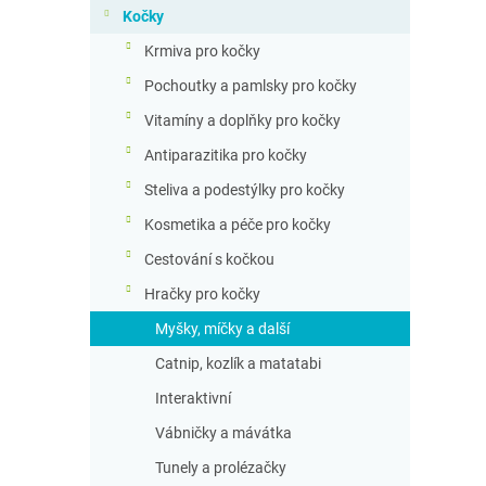
n
Kočky
n
Krmiva pro kočky
í
p
Pochoutky a pamlsky pro kočky
a
Vitamíny a doplňky pro kočky
n
e
Antiparazitika pro kočky
l
Steliva a podestýlky pro kočky
Kosmetika a péče pro kočky
Cestování s kočkou
Hračky pro kočky
Myšky, míčky a další
Catnip, kozlík a matatabi
Interaktivní
Vábničky a mávátka
Tunely a prolézačky