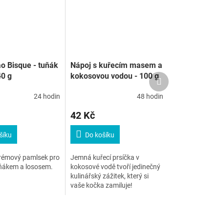
ao Bisque - tuňák
Nápoj s kuřecím masem a
40 g
kokosovou vodou - 100 g
Další
produkt
24 hodin
48 hodin
42 Kč
šíku
Do košíku
krémový pamlsek pro
Jemná kuřecí prsíčka v
uňákem a lososem.
kokosové vodě tvoří jedinečný
kulinářský zážitek, který si
vaše kočka zamiluje!