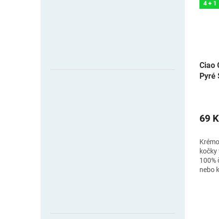
4 + 1
Ciao 
Pyré 
69 K
Krémov
kočky 
100% č
nebo 
farmo
krmení