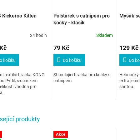
Kickeroo Kitten
Polštářek s catnipem pro
Myšák se
kočky - klasik
24 hodin
Skladem
 Kč
79 Kč
129 Kč
o košíku
Do košíku
Do ko
ní textilní hračka KONG
Stimulující hračka pro kočky s
Heboučký 
oo Pytlík s ocáskem
catnipem.
extra jemn
elikostí vhodná pro
šantou.
a.
sející produkty
Akce