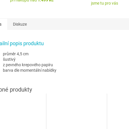
při nákupu nad
1.499 Kč
jsme tu pro vás
s
Diskuze
ailní popis produktu
průměr 4,5 cm
šustivý
z pevného krepového papíru
barva dle momentální nabídky