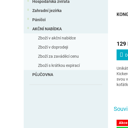
Hospodářská zvířata
Zahradní jezírka
KONG 
Páníčci
AKČNÍ NABÍDKA
Zboží v akční nabídce
129
Zboží v doprodeji
D
Zboží za zaváděcí cenu
Zboží s krátkou expirací
Unikát
Kicker
PŮJČOVNA
svou v
koťátk
Souvi
Akce