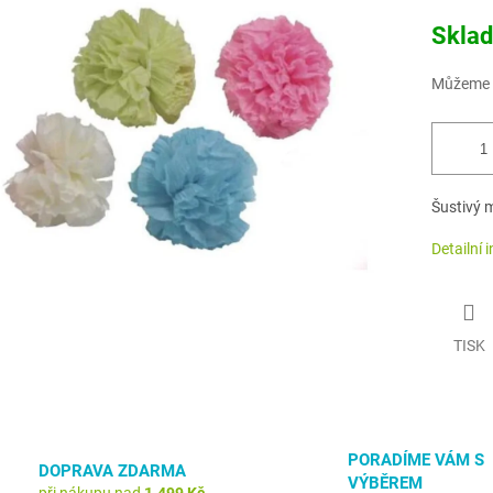
Měrná
Skla
cena:
Můžeme d
Šustivý 
Detailní 
TISK
PORADÍME VÁM S
DOPRAVA ZDARMA
VÝBĚREM