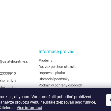
Informace pro vás
Prodejny
@
uzlatehoretrivra.
Rozvoz po chomutovsku
Doprava a platba
23338910
Obchodní podmínky
ého retrívra
Podmínky ochrany osobních
eho_retrivra
údajů
ehoretrivra
Hodnocení obchodu
ookies, abychom Vám umožnili pohodlné prohlížení
 analýze provozu webu neustále zlepšovali jeho funkce,
Moje objednávka
žitelnost.
Více informací