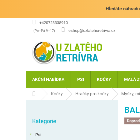
Přejít
na
Hledáte náhradu 
obsah
+420723338910
eshop@uzlatehoretrivra.cz
AKČNÍ NABÍDKA
PSI
KOČKY
MALÁ Z
Domů
Kočky
Hračky pro kočky
Myšky, mí
P
BAL
o
Přeskočit
s
Kategorie
kategorie
Doprod
t
r
Psi
a