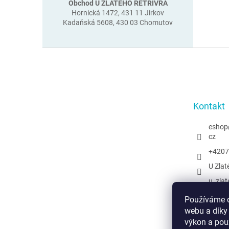
Obchod U ZLATÉHO RETRÍVRA
Hornická 1472, 431 11 Jirkov
Kadaňská 5608, 430 03 Chomutov
Z
á
p
a
t
Kontakt
í
eshop
cz
+4207
U Zlat
u_zlat
@uzlat
Používáme c
webu a díky
výkon a pou