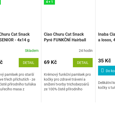
4 + 1
Churu Cat Snack
Ciao Churu Cat Snack
Inaba Ci
SENIOR - 4x14 g
Pyré FUNKČNÍ Hairball
a losos, 
Control - 4x14 g
Skladem
24 hodin
35 Kč
č
69 Kč
DETAIL
DETAIL
Do ko
ý pamlsek pro starší
Krémový funkční pamlsek pro
ve třech příchutích - ze
kočky pro zdravé trávení a
Delikátní 
istě přírodního tuňáka
snížení tvorby trichobezoárů
kočky s t
kuřecího masa z
ze 100% čistě přírodního
vého chovu vhodný ke
tuňáka nebo kuřecího masa z
 z ruky.
farmového chovu vhodný ke
krmení z ruky