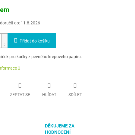
dem
oručit do:
11.8.2026
Přidat do košíku
míček pro kočky z pevného krepového papíru.
informace
ZEPTAT SE
HLÍDAT
SDÍLET
DĚKUJEME ZA
HODNOCENÍ