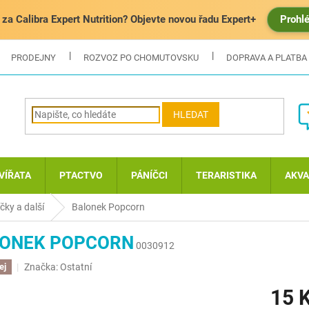
za Calibra Expert Nutrition? Objevte novou řadu Expert+
Prohl
PRODEJNY
ROZVOZ PO CHOMUTOVSKU
DOPRAVA A PLATBA
HLEDAT
VÍŘATA
PTACTVO
PÁNÍČCI
TERARISTIKA
AKVA
čky a další
Balonek Popcorn
ONEK POPCORN
0030912
Značka:
Ostatní
ej
15 