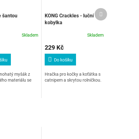
Další
 šantou
KONG Crackles - luční
produkt
kobylka
Skladem
Skladem
229 Kč
šíku
Do košíku
nohatý myšák z
Hračka pro kočky a koťátka s
ého materiálu se
catnipem a skrytou rolničkou.