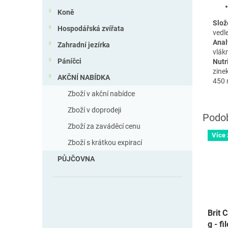
Koně
Slož
Hospodářská zvířata
vedle
Anal
Zahradní jezírka
vlákn
Páníčci
Nutr
zine
AKČNÍ NABÍDKA
450 
Zboží v akční nabídce
Zboží v doprodeji
Zboží za zaváděcí cenu
Více
Zboží s krátkou expirací
PŮJČOVNA
Brit 
g - fi