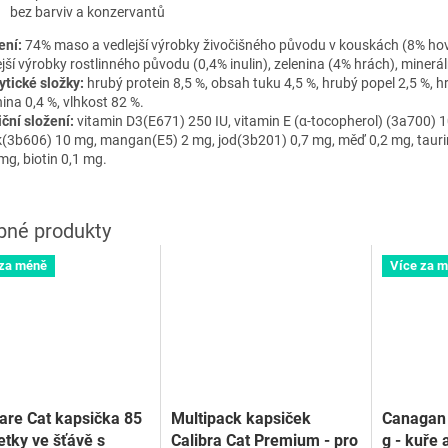
bez barviv a konzervantů
ení:
74% maso a vedlejší výrobky živočišného původu v kouskách (8% hov
jší výrobky rostlinného původu (0,4% inulin), zelenina (4% hrách), mineráln
ytické složky:
hrubý protein 8,5 %, obsah tuku 4,5 %, hrubý popel 2,5 %, 
ina 0,4 %, vlhkost 82 %.
iční složení:
vitamin D3(E671) 250 IU, vitamin E (α-tocopherol) (3a700) 
k(3b606) 10 mg, mangan(E5) 2 mg, jod(3b201) 0,7 mg, měď 0,2 mg, taur
mg, biotin 0,1 mg.
 za méně
Více za 
Care Cat kapsička 85
Multipack kapsiček
Canagan 
letky ve šťávě s
Calibra Cat Premium - pro
g - kuře 