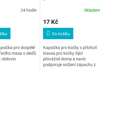
24 hodin
Skladem
17 Kč
šíku
Do košíku
psička pro dospělé
Kapsička pro kočky s příchutí
řecího masa s sleďů
lososa pro kočky žijící
 obilovin.
převážně doma a navíc
podporuje snížení zápachu z
kočičích toalet a vzniku
trichobezoárů.