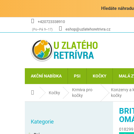
Přejít
na
Hledáte náhradu 
obsah
+420723338910
eshop@uzlatehoretrivra.cz
AKČNÍ NABÍDKA
PSI
KOČKY
MALÁ Z
Krmiva pro
Konzervy a 
Domů
Kočky
kočky
kočky
P
BRI
o
Přeskočit
s
OMÁ
Kategorie
kategorie
t
018299
r