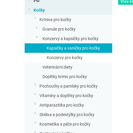
Psi
Více z
a
n
Kočky
n
Krmiva pro kočky
í
p
Granule pro kočky
a
Konzervy a kapsičky pro kočky
n
e
Kapsičky a vaničky pro kočky
l
Konzervy pro kočky
Veterinární diety
Doplňky krmiv pro kočky
Pochoutky a pamlsky pro kočky
Vitamíny a doplňky pro kočky
Antiparazitika pro kočky
Steliva a podestýlky pro kočky
Kosmetika a péče pro kočky