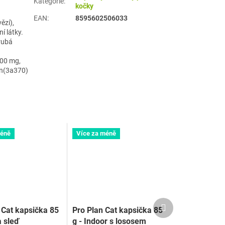
Kategorie
:
kočky
EAN
:
8595602506033
ězí),
í látky.
hrubá
100 mg,
in(3a370)
méně
Více za méně
Další
Cat kapsička 85
Pro Plan Cat kapsička 85
produkt
a sleď
g - Indoor s lososem