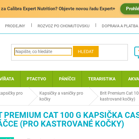
za Calibra Expert Nutrition? Objevte novou řadu Expert+
Prohl
PRODEJNY
ROZVOZ PO CHOMUTOVSKU
DOPRAVA A PLATBA
HLEDAT
VÍŘATA
PTACTVO
PÁNÍČCI
TERARISTIKA
AKVA
kapsičky pro
Kapsičky a vaničky pro
Brit Premium Cat 10
kočky
kastrované kočky)
T PREMIUM CAT 100 G KAPSIČKA CAS
ČCE (PRO KASTROVANÉ KOČKY)