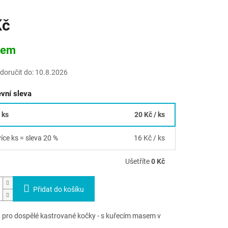
Kč
dem
oručit do:
10.8.2026
vní sleva
 ks
20 Kč
/ ks
více ks = sleva 20 %
16 Kč
/ ks
Ušetříte
0 Kč
Přidat do košíku
 pro dospělé kastrované kočky - s kuřecím masem v