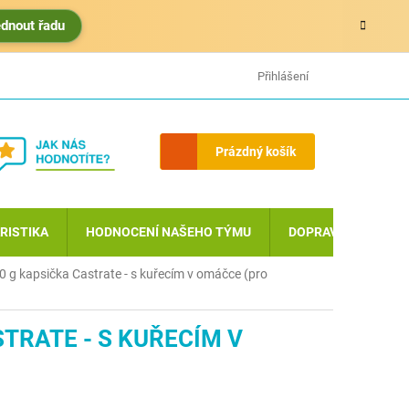
édnout řadu
HODNOCENÍ OBCHODU
MOJE OBJEDNÁVKA
Přihlášení
Nákupní
Prázdný košík
košík
RISTIKA
HODNOCENÍ NAŠEHO TÝMU
DOPRAVA A PLATBA
0 g kapsička Castrate - s kuřecím v omáčce (pro
TRATE - S KUŘECÍM V