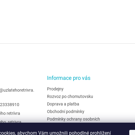
Informace pro vás
Prodejny
@
uzlatehoretrivra.
Rozvoz po chomutovsku
Doprava a platba
23338910
Obchodní podmínky
ého retrívra
Podmínky ochrany osobních
eho_retrivra
údajů
ehoretrivra
Hodnocení obchodu
ookies, abychom Vám umožnili pohodlné prohlížení