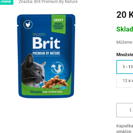
Značka:
Brit Premium By Nature
a méně
20 
Měrná
Skla
cena:
Můžeme d
Množste
1 - 11
12 a 
Kapsička
omáčce.