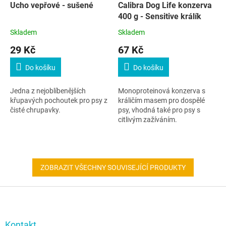
Ucho vepřové - sušené
Calibra Dog Life konzerva
400 g - Sensitive králík
Skladem
Skladem
29 Kč
67 Kč
Do košíku
Do košíku
Jedna z nejoblíbenějších
Monoproteinová konzerva s
křupavých pochoutek pro psy z
králičím masem pro dospělé
čisté chrupavky.
psy, vhodná také pro psy s
citlivým zažíváním.
ZOBRAZIT VŠECHNY SOUVISEJÍCÍ PRODUKTY
Z
á
p
a
Kontakt