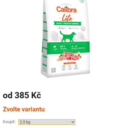
od
385 Kč
Měrná
Zvolte variantu
cena:
Koupit: