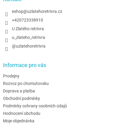
t
í
eshop
@
uzlatehoretrivra.cz
+420723338910
U Zlatého retrívra
u_zlateho_retrivra
@uzlatehoretrivra
Informace pro vás
Prodejny
Rozvoz po chomutovsku
Doprava a platba
Obchodní podmínky
Podmínky ochrany osobních údajů
Hodnocení obchodu
Moje objednávka