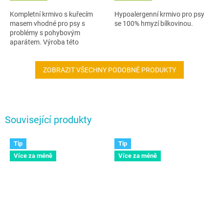
Kompletní krmivo s kuřecím
Hypoalergenní krmivo pro psy
masem vhodné pro psy s
se 100% hmyzí bílkovinou.
problémy s pohybovým
aparátem. Výroba této
receptury byla ukončena.
Prohlédněte si doporučené
nástupce a vyberte si
ZOBRAZIT VŠECHNY PODOBNÉ PRODUKTY
vhodnou...
Související produkty
Tip
Tip
Více za méně
Více za méně