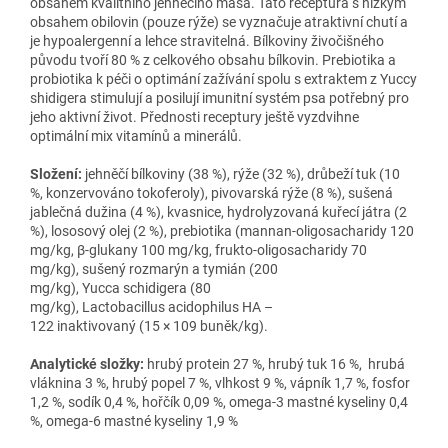
obsahem kvalitního jehněčího masa. Tato receptura s nízkým
obsahem obilovin (pouze rýže) se vyznačuje atraktivní chutí a
je hypoalergenní a lehce stravitelná. Bílkoviny živočišného
původu tvoří 80 % z celkového obsahu bílkovin. Prebiotika a
probiotika k péči o optimání zažívání spolu s extraktem z Yuccy
shidigera stimulují a posilují imunitní systém psa potřebný pro
jeho aktivní život. Přednosti receptury ještě vyzdvihne
optimální mix vitamínů a minerálů.
Složení:
jehněčí bílkoviny (38 %), rýže (32 %), drůbeží tuk (10
%, konzervováno tokoferoly), pivovarská rýže (8 %), sušená
jablečná dužina (4 %), kvasnice, hydrolyzovaná kuřecí játra (2
%), lososový olej (2 %), prebiotika (mannan-oligosacharidy 120
mg/kg, β-glukany 100 mg/kg, frukto-oligosacharidy 70
mg/kg), sušený rozmarýn a tymián (200
mg/kg), Yucca schidigera (80
mg/kg), Lactobacillus acidophilus HA –
122 inaktivovaný (15 × 109 buněk/kg).
Analytické složky:
hrubý protein 27 %, hrubý tuk 16 %, hrubá
vláknina 3 %, hrubý popel 7 %, vlhkost 9 %, vápník 1,7 %, fosfor
1,2 %, sodík 0,4 %, hořčík 0,09 %, omega-3 mastné kyseliny 0,4
%, omega-6 mastné kyseliny 1,9 %