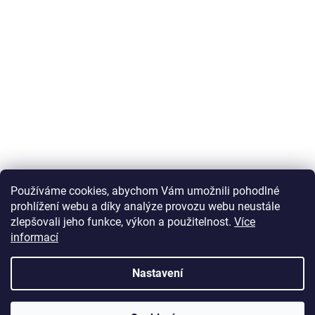
Používáme cookies, abychom Vám umožnili pohodlné
prohlížení webu a díky analýze provozu webu neustále
zlepšovali jeho funkce, výkon a použitelnost.
Více
informací
Vytvořil Shoptet
Nastavení
Copyright 2026
U Zlatého retrívra.cz
. Všechna práva vyhrazena.