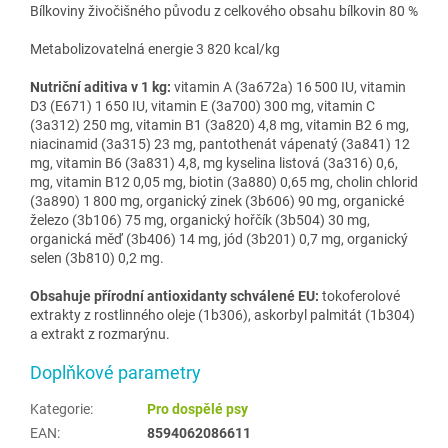
Bílkoviny živočišného původu z celkového obsahu bílkovin 80 %
Metabolizovatelná energie 3 820 kcal/kg
Nutriční aditiva v 1 kg:
vitamin A (3a672a) 16 500 IU, vitamin
D3 (E671) 1 650 IU, vitamin E (3a700) 300 mg, vitamin C
(3a312) 250 mg, vitamin B1 (3a820) 4,8 mg, vitamin B2 6 mg,
niacinamid (3a315) 23 mg, pantothenát vápenatý (3a841) 12
mg, vitamin B6 (3a831) 4,8, mg kyselina listová (3a316) 0,6,
mg, vitamin B12 0,05 mg, biotin (3a880) 0,65 mg, cholin chlorid
(3a890) 1 800 mg, organický zinek (3b606) 90 mg, organické
železo (3b106) 75 mg, organický hořčík (3b504) 30 mg,
organická měď (3b406) 14 mg, jód (3b201) 0,7 mg, organický
selen (3b810) 0,2 mg.
Obsahuje přírodní antioxidanty schválené EU:
tokoferolové
extrakty z rostlinného oleje (1b306), askorbyl palmitát (1b304)
a extrakt z rozmarýnu.
Doplňkové parametry
Kategorie
:
Pro dospělé psy
EAN
:
8594062086611