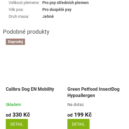
Velikost plemene
:
Pro psy středních plemen
Věk psa
:
Pro dospělé psy
Druh masa
:
Jehně
Doprodej
Calibra Dog EN Mobility
Green Petfood InsectDog
Hypoallergen
Skladem
Na dotaz
330 Kč
199 Kč
od
od
DETAIL
DETAIL