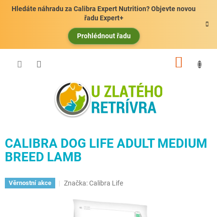
Přejít
Hledáte náhradu za Calibra Expert Nutrition? Objevte novou
na
řadu Expert+
obsah
Prohlédnout řadu
NÁKUP
KOŠÍK
CALIBRA DOG LIFE ADULT MEDIUM
BREED LAMB
Značka:
Calibra Life
Věrnostní akce