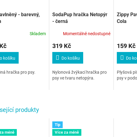
avlněný - barevný,
SodaPup hračka Netopýr
Zippy Pa
m
- černá
Cola
Skladem
Momentálně nedostupné
 Kč
319 Kč
159 Kč
o košíku
Do košíku
Do ko
ná hračka pro psy.
Nylonová žvýkací hračka pro
Plyšová pí
psy ve tvaru netopýra.
psy v pod
sející produkty
Tip
 za méně
Více za méně