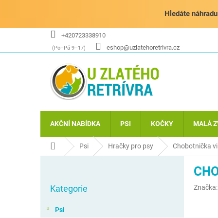
Přejít
na
Hledáte náhradu 
obsah
+420723338910
eshop@uzlatehoretrivra.cz
AKČNÍ NABÍDKA
PSI
KOČKY
MALÁ Z
Domů
Psi
Hračky pro psy
Chobotnička v
P
CHO
o
Přeskočit
s
Kategorie
Značka
kategorie
t
r
Psi
a