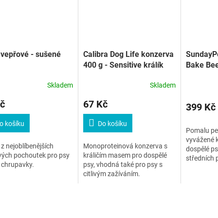
vepřové - sušené
Calibra Dog Life konzerva
SundayPe
400 g - Sensitive králík
Bake Bee
Small/M
Skladem
Skladem
č
67 Kč
399 Kč
o košíku
Do košíku
Pomalu pe
vyvážené k
z nejoblíbenějších
Monoproteinová konzerva s
dospělé ps
vých pochoutek pro psy
králičím masem pro dospělé
středních 
é chrupavky.
psy, vhodná také pro psy s
masem a z
citlivým zažíváním.