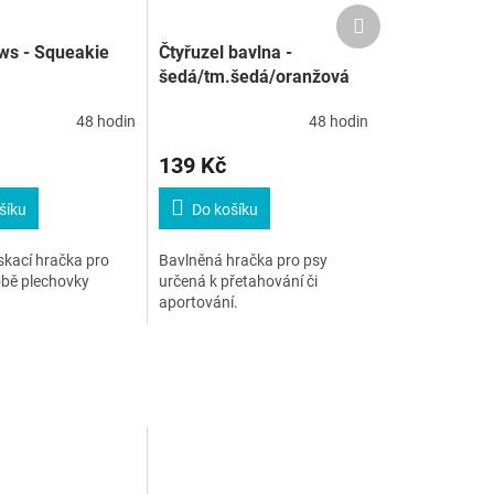
Další
produkt
ws - Squeakie
Čtyřuzel bavlna -
šedá/tm.šedá/oranžová
48 hodin
48 hodin
139 Kč
šíku
Do košíku
skací hračka pro
Bavlněná hračka pro psy
obě plechovky
určená k přetahování či
aportování.