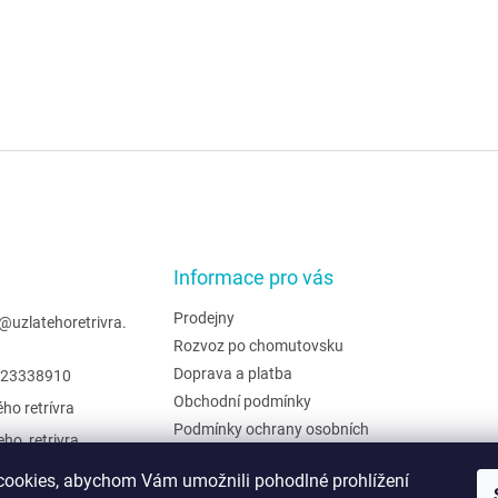
Informace pro vás
Prodejny
@
uzlatehoretrivra.
Rozvoz po chomutovsku
Doprava a platba
23338910
Obchodní podmínky
ého retrívra
Podmínky ochrany osobních
eho_retrivra
údajů
ehoretrivra
Hodnocení obchodu
ookies, abychom Vám umožnili pohodlné prohlížení