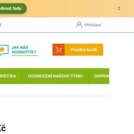
édnout řadu
ODU
MOJE OBJEDNÁVKA
Přihlášení
Nákupní
Prázdný košík
košík
RISTIKA
HODNOCENÍ NAŠEHO TÝMU
DOPRAVA A PLATBA
Kč