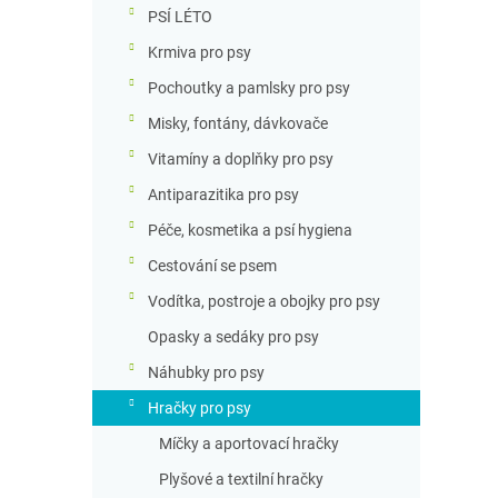
n
PSÍ LÉTO
n
Krmiva pro psy
í
p
Pochoutky a pamlsky pro psy
a
Misky, fontány, dávkovače
n
e
Vitamíny a doplňky pro psy
l
Antiparazitika pro psy
Péče, kosmetika a psí hygiena
Cestování se psem
Vodítka, postroje a obojky pro psy
Opasky a sedáky pro psy
Náhubky pro psy
Hračky pro psy
Míčky a aportovací hračky
Plyšové a textilní hračky