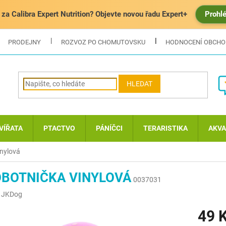
za Calibra Expert Nutrition? Objevte novou řadu Expert+
Prohl
PRODEJNY
ROZVOZ PO CHOMUTOVSKU
HODNOCENÍ OBCH
HLEDAT
VÍŘATA
PTACTVO
PÁNÍČCI
TERARISTIKA
AKVA
inylová
BOTNIČKA VINYLOVÁ
0037031
:
JKDog
49 