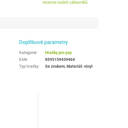
recenze našich zákazníků
Doplňkové parametry
Kategorie
:
Hračky pro psy
EAN
:
8595159439464
Typ hračky
:
Se zvukem, Materiál: vinyl