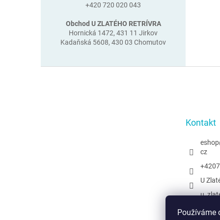
+420 720 020 043
Obchod U ZLATÉHO RETRÍVRA
Hornická 1472, 431 11 Jirkov
Kadaňská 5608, 430 03 Chomutov
Z
á
p
a
t
Kontakt
í
eshop
cz
+4207
U Zlat
u_zlat
@uzlat
Používáme c