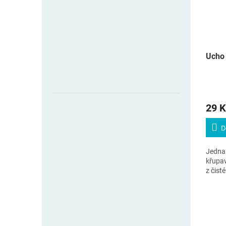
Ucho 
29 K
D
Jedna 
křupa
z čist