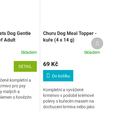
ts Dog Gentle
Churu Dog Meal Topper -
f Adult
kuře (4 x 14 g)
Další
produkt
edium
Skladem
Skladem
69 Kč
DETAIL
Do košíku
čené kompletní a
rmivo pro psy
Kompletní a vyvážené
y malých a
krmimvo v podobě krémové
plemen s hovězím
polevy s kuřecím masem na
eleninou.
dochucení krmiva nebo jako
pamlsek či krmivo.