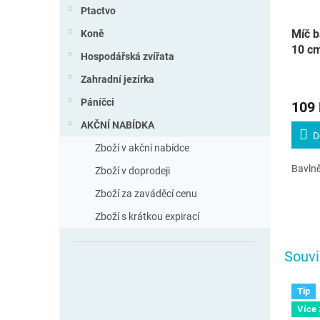
Ptactvo
Míč b
Koně
10 c
Hospodářská zvířata
Zahradní jezírka
Páníčci
109
AKČNÍ NABÍDKA
D
Zboží v akční nabídce
Bavlně
Zboží v doprodeji
Zboží za zaváděcí cenu
Zboží s krátkou expirací
Souvi
Tip
Více