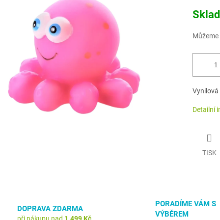
Měrná
Skla
cena:
Můžeme d
Vynilová 
Detailní 
TISK
PORADÍME VÁM S
DOPRAVA ZDARMA
VÝBĚREM
při nákupu nad
1.499 Kč