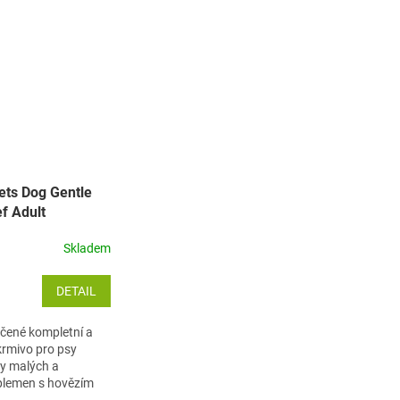
ts Dog Gentle
f Adult
edium
Skladem
DETAIL
čené kompletní a
rmivo pro psy
y malých a
plemen s hovězím
eleninou.