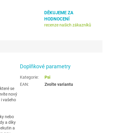
DĚKUJEME ZA
HODNOCENÍ
recenze našich zákazníků
Doplňkové parametry
Kategorie
:
Psi
EAN
:
Zvolte variantu
které se
evíte nový
 i vašeho
sky nebo
dy a díky
ekutin a