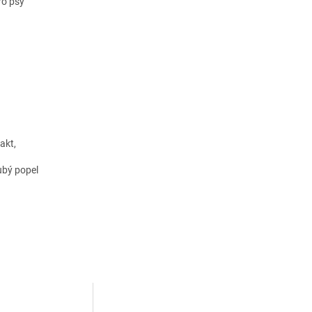
ro psy
akt,
ubý popel