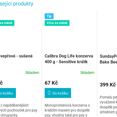
sející produkty
Tip
 za méně
Více za méně
vepřové - sušené
Calibra Dog Life konzerva
SundayPe
400 g - Sensitive králík
Bake Bee
Small/M
Skladem
Skladem
č
67 Kč
399 Kč
o košíku
Do košíku
Pomalu pe
vyvážené k
z nejoblíbenějších
Monoproteinová konzerva s
dospělé ps
vých pochoutek pro psy
králičím masem pro dospělé
středních 
é chrupavky.
psy, vhodná také pro psy s
masem a z