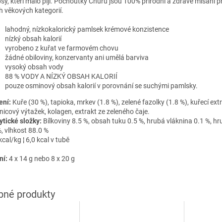
psy, kteří málo pijí. Pochoutky Churu jsou 100% přírodní a zdravé mlsání p
h věkových kategorií.
lahodný, nízkokalorický pamlsek krémové konzistence
nízký obsah kalorií
vyrobeno z kuřat ve farmovém chovu
žádné obiloviny, konzervanty ani umělá barviva
vysoký obsah vody
88 % VODY A NÍZKÝ OBSAH KALORIÍ
pouze osminový obsah kalorií v porovnání se suchými pamlsky.
ení:
Kuře (30 %), tapioka, mrkev (1.8 %), zelené fazolky (1.8 %), kuřecí extr
nicový výtažek, kolagen, extrakt ze zeleného čaje.
ytické složky:
Bílkoviny 8.5 %, obsah tuku 0.5 %, hrubá vláknina 0.1 %, hr
%, vlhkost 88.0 %
cal/kg ¦ 6,0 kcal v tubě
ní:
4 x 14 g nebo 8 x 20 g