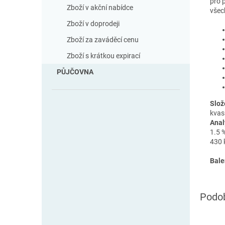
pro 
Zboží v akční nabídce
všec
Zboží v doprodeji
Zboží za zaváděcí cenu
Zboží s krátkou expirací
PŮJČOVNA
Slož
kvas
Anal
1.5 
430 k
Bale