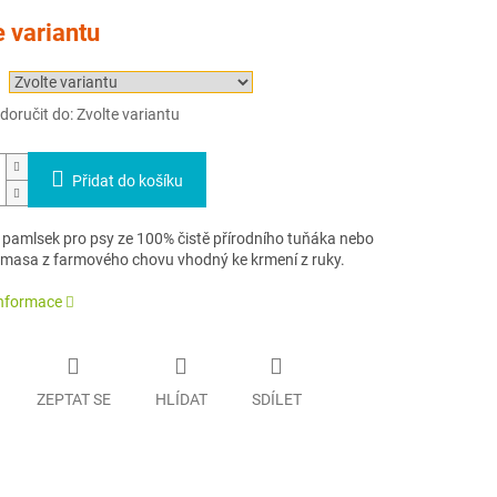
e variantu
oručit do:
Zvolte variantu
Přidat do košíku
pamlsek pro psy ze 100% čistě přírodního tuňáka nebo
 masa z farmového chovu vhodný ke krmení z ruky.
informace
ZEPTAT SE
HLÍDAT
SDÍLET