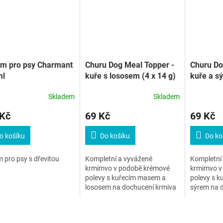
ém pro psy Charmant
Churu Dog Meal Topper -
Churu Do
ml
kuře s lososem (4 x 14 g)
kuře a sý
Skladem
Skladem
 Kč
69 Kč
69 Kč
o košíku
Do košíku
Do ko
 pro psy s dřevitou
Kompletní a vyvážené
Kompletní
krmimvo v podobě krémové
krmimvo v
polevy s kuřecím masem a
polevy s 
lososem na dochucení krmiva
sýrem na 
nebo jako pamlsek či krmivo.
nebo jako 