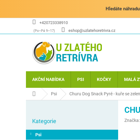
Přejít
na
Hledáte náhradu 
obsah
+420723338910
eshop@uzlatehoretrivra.cz
AKČNÍ NABÍDKA
PSI
KOČKY
MALÁ Z
Domů
Psi
Churu Dog Snack Pyré - kuře se zele
P
CHU
o
Přeskočit
s
Kategorie
Značka
kategorie
t
r
Psi
a