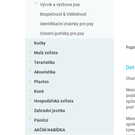
Výcvik a výchova psa
Bezpečnost & Viditelnost
Identifikační známky pro psy
Ostatní potřeby pro psy
Kočky
Popi
Malá zvířata
Teraristika
Det
Akvaristika
Chur
Ptactvo
Neod
Koně
podá
Hospodářská zvířata
způs
psa!
Zahradní jezírka
Maso
Páníčci
spol
tomu
AKČNÍ NABÍDKA