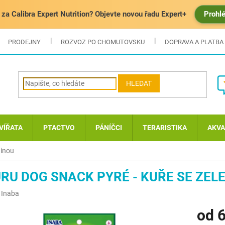
za Calibra Expert Nutrition? Objevte novou řadu Expert+
Prohl
PRODEJNY
ROZVOZ PO CHOMUTOVSKU
DOPRAVA A PLATBA
HLEDAT
VÍŘATA
PTACTVO
PÁNÍČCI
TERARISTIKA
AKVA
ninou
RU DOG SNACK PYRÉ - KUŘE SE ZEL
:
Inaba
od
6