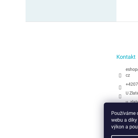
Z
á
p
a
t
Kontakt
í
eshop
cz
+4207
U Zlat
u_zlat
@uzlat
Používáme c
webu a díky
výkon a pou