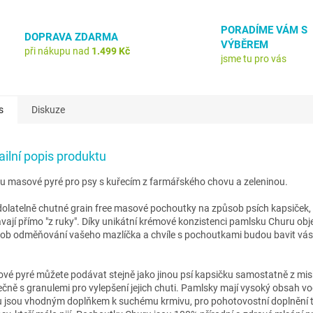
PORADÍME VÁM S
DOPRAVA ZDARMA
VÝBĚREM
při nákupu nad
1.499 Kč
jsme tu pro vás
s
Diskuze
ailní popis produktu
u masové pyré pro psy s kuřecím z farmářského chovu a zeleninou.
olatelně chutné grain free masové pochoutky na způsob psích kapsiček, 
vají přímo "z ruky". Díky unikátní krémové konzistenci pamlsku Churu obj
ob odměňování vašeho mazlíčka a chvíle s pochoutkami budou bavit vás
vé pyré můžete podávat stejně jako jinou psí kapsičku samostatně z mi
ečně s granulemi pro vylepšení jejich chuti. Pamlsky mají vysoký obsah vo
 jsou vhodným doplňkem k suchému krmivu, pro pohotovostní doplnění t