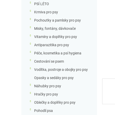
n
PSÍ LÉTO
n
Krmiva pro psy
í
p
Pochoutky a pamlsky pro psy
a
Misky, fontány, dávkovače
n
e
Vitamíny a doplňky pro psy
l
Antiparazitika pro psy
Péče, kosmetika a psí hygiena
Cestování se psem
Vodítka, postroje a obojky pro psy
Opasky a sedáky pro psy
Náhubky pro psy
Hračky pro psy
Oblečky a doplňky pro psy
Pohodlí psa