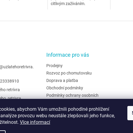
citlivým zažíváním.
Informace pro vás
Prodejny
@
uzlatehoretrivra.
Rozvoz po chomutovsku
Doprava a platba
23338910
Obchodní podmínky
ého retrívra
Podmínky ochrany osobních
eho_retrivra
údajů
ehoretrivra
Hodnocení obchodu
ookies, abychom Vám umožnili pohodlné prohlížení
 analýze provozu webu neustále zlepšovali jeho funkce,
Moje objednávka
žitelnost.
Více informací