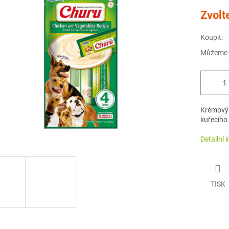
Měrná
Zvolt
cena:
Koupit:
Můžeme d
Krémový 
kuřecího
Detailní 
TISK