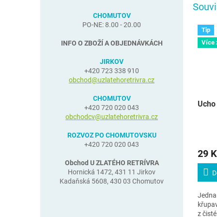
Souvi
CHOMUTOV
PO-NE: 8.00 - 20.00
Tip
Více
INFO O ZBOŽÍ A OBJEDNÁVKÁCH
JIRKOV
+420 723 338 910
obchod@uzlatehoretrivra.cz
CHOMUTOV
Ucho 
+420 720 020 043
obchodcv@uzlatehoretrivra.cz
ROZVOZ PO CHOMUTOVSKU
+420 720 020 043
29 K
Obchod U ZLATÉHO RETRÍVRA
Hornická 1472, 431 11 Jirkov
D
Kadaňská 5608, 430 03 Chomutov
Jedna 
křupa
z čist