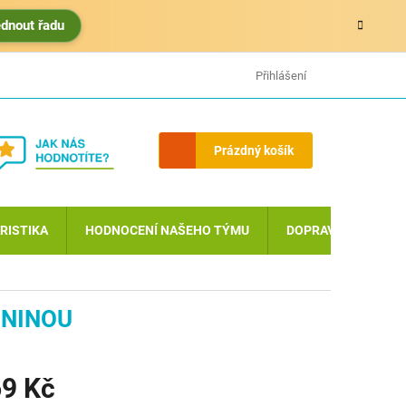
édnout řadu
HODNOCENÍ OBCHODU
MOJE OBJEDNÁVKA
Přihlášení
Nákupní
Prázdný košík
košík
RISTIKA
HODNOCENÍ NAŠEHO TÝMU
DOPRAVA A PLATBA
ENINOU
9 Kč