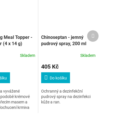
Další
g Meal Topper -
Chinoseptan - jemný
produkt
r (4 x 14 g)
pudrový spray, 200 ml
Skladem
Skladem
405 Kč
šíku
Do košíku
 a vyvážené
Ochranný a dezinfekční
 podobě krémové
pudrový spray na dezinfekci
kuřecím masem a
kůže a ran.
dochucení krmiva
pamlsek či krmivo.