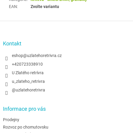
EAN
:
Zvolte variantu
Z
á
p
a
Kontakt
t
í
eshop
@
uzlatehoretrivra.cz
+420723338910
U Zlatého retrívra
u_zlateho_retrivra
@uzlatehoretrivra
Informace pro vás
Prodejny
Rozvoz po chomutovsku