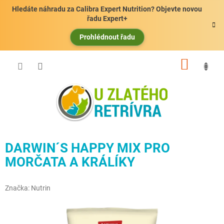
Přejít
Hledáte náhradu za Calibra Expert Nutrition? Objevte novou
na
řadu Expert+
obsah
Prohlédnout řadu
NÁKUP
KOŠÍK
DARWIN´S HAPPY MIX PRO
MORČATA A KRÁLÍKY
Značka:
Nutrin