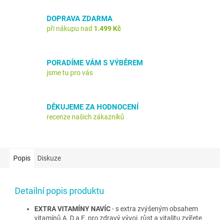
DOPRAVA ZDARMA
při nákupu nad
1.499 Kč
PORADÍME VÁM S VÝBĚREM
jsme tu pro vás
DĚKUJEME ZA HODNOCENÍ
recenze našich zákazníků
Popis
Diskuze
Detailní popis produktu
EXTRA VITAMÍNY NAVÍC
- s extra zvýšeným obsahem
vitamínů A, D a E, pro zdravý vývoj, růst a vitalitu zvířete.