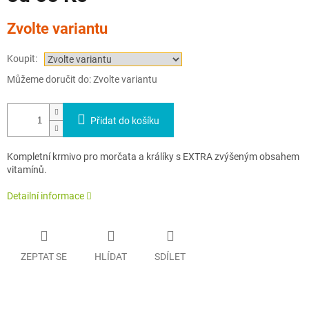
Měrná
Zvolte variantu
cena:
Koupit:
Můžeme doručit do:
Zvolte variantu
Přidat do košíku
Kompletní krmivo pro morčata a králíky s EXTRA zvýšeným obsahem
vitamínů.
Detailní informace
ZEPTAT SE
HLÍDAT
SDÍLET