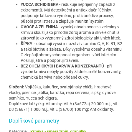
YUCCA SCHIDIGERA
- redukuje nepříjemný zápach z
exkrementů. Má detoxikační a antioxidační účinky,
podporuje látkovou výměnu, protizánětlivé procesy,
působí proti stresu a zlepšuje imunitní systém.
OVOCE A ZELENINA
- vysoký obsah ovoce a zeleniny v
krmivu slouží jako přírodní zdroj aroma a skvělé chuti a
zároveň jako významný zdroj biologicky aktivních látek.
ŠÍPKY
- obsahují vyšší množství vitamínu C, A, K, B1, B2
a také biotinu a železa. Díky vysokému obsahu vitamínu
C zlepšují obranyschopnost organismu vůči infekcím.
Posilují játra a podporují trávení.
BEZ CHEMICKÝCH BARVIV A KONZERVANTŮ
- při
výrobě krmiva nebyly použity žádné umělé konzervanty,
chemická barviva nebo přidané cukry.
Složení:
Vojtěška, kukuřice, svatojánský chléb, hrachové
vločky, pšenice, jablka, karotka, řepa červená, šípky, dýňové
semínko, Yucca schidigera.
Doplňkové látky/kg: Vitamíny: Vit A (3a672a) 20 000 m.j., vit
D3 (3a671) 1 000 m.j., vit E (3a700) 100 mg; Antioxidanty.
Doplňkové parametry
Kategorie
:
Krmiva - směsi zrnin, granulky