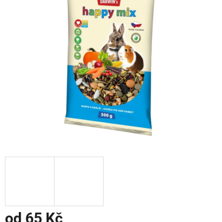
od
65 Kč