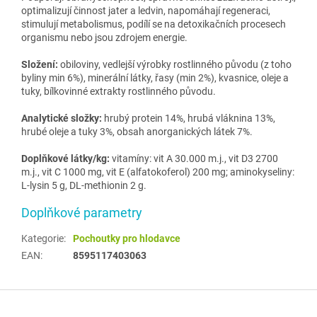
optimalizují činnost jater a ledvin, napomáhají regeneraci,
stimulují metabolismus, podílí se na detoxikačních procesech
organismu nebo jsou zdrojem energie.
Složení:
obiloviny, vedlejší výrobky rostlinného původu (z toho
byliny min 6%), minerální látky, řasy (min 2%), kvasnice, oleje a
tuky, bílkovinné extrakty rostlinného původu.
Analytické složky:
hrubý protein 14%, hrubá vláknina 13%,
hrubé oleje a tuky 3%, obsah anorganických látek 7%.
Doplňkové látky/kg:
vitamíny: vit A 30.000 m.j., vit D3 2700
m.j., vit C 1000 mg, vit E (alfatokoferol) 200 mg; aminokyseliny:
L-lysin 5 g, DL-methionin 2 g.
Doplňkové parametry
Kategorie
:
Pochoutky pro hlodavce
EAN
:
8595117403063
Z
á