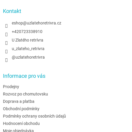
p
a
Kontakt
t
í
eshop
@
uzlatehoretrivra.cz
+420723338910
U Zlatého retrívra
u_zlateho_retrivra
@uzlatehoretrivra
Informace pro vás
Prodejny
Rozvoz po chomutovsku
Doprava a platba
Obchodní podmínky
Podmínky ochrany osobních údajů
Hodnocení obchodu
Moje objednávka