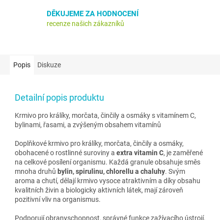
DĚKUJEME ZA HODNOCENÍ
recenze našich zákazníků
Popis
Diskuze
Detailní popis produktu
Krmivo pro králíky, morčata, činčily a osmáky s vitamínem C,
bylinami, řasami, a zvýšeným obsahem vitamínů
Doplňkové krmivo pro králíky, morčata, činčily a osmáky,
obohacené o rostlinné suroviny a
extra vitamin C
, je zaměřené
na celkové posílení organismu. Každá granule obsahuje směs
mnoha druhů
bylin, spirulinu, chlorellu a chaluhy
. Svým
aroma a chutí, dělají krmivo vysoce atraktivním a díky obsahu
kvalitních živin a biologicky aktivních látek, mají zároveň
pozitivní vliv na organismus.
Podporují obranyschopnost, správné funkce zažívacího ústrojí,