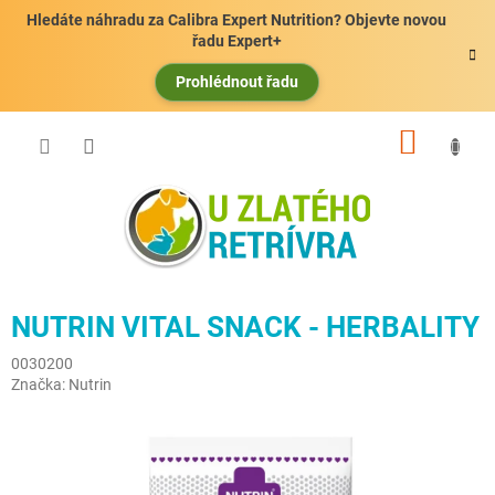
Přejít
Hledáte náhradu za Calibra Expert Nutrition? Objevte novou
na
řadu Expert+
obsah
Prohlédnout řadu
NÁKUP
KOŠÍK
NUTRIN VITAL SNACK - HERBALITY
0030200
Značka:
Nutrin