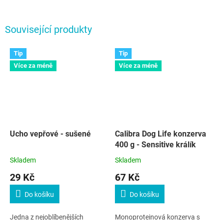
Související produkty
Tip
Tip
Více za méně
Více za méně
Ucho vepřové - sušené
Calibra Dog Life konzerva
400 g - Sensitive králík
Skladem
Skladem
29 Kč
67 Kč
Do košíku
Do košíku
Jedna z nejoblíbenějších
Monoproteinová konzerva s