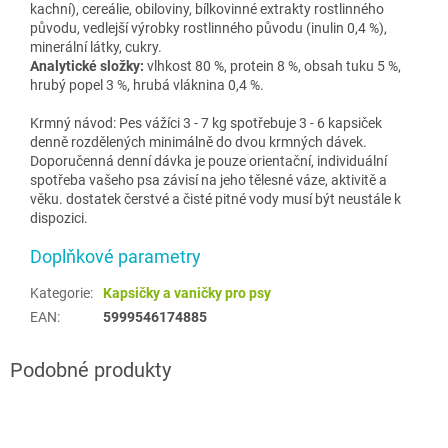
kachní), cereálie, obiloviny, bílkovinné extrakty rostlinného
původu, vedlejší výrobky rostlinného původu (inulin 0,4 %),
minerální látky, cukry.
Analytické složky:
vlhkost 80 %, protein 8 %, obsah tuku 5 %,
hrubý popel 3 %, hrubá vláknina 0,4 %.
Krmný návod: Pes vážíci 3 - 7 kg spotřebuje 3 - 6 kapsiček
denně rozdělených minimálně do dvou krmných dávek.
Doporučenná denní dávka je pouze orientační, individuální
spotřeba vašeho psa závisí na jeho tělesné váze, aktivitě a
věku. dostatek čerstvé a čisté pitné vody musí být neustále k
dispozici.
Doplňkové parametry
Kategorie
:
Kapsičky a vaničky pro psy
EAN
:
5999546174885