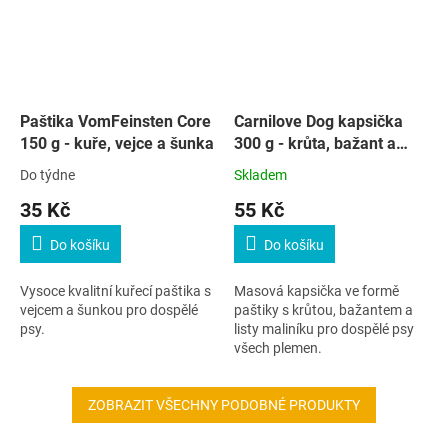
Paštika VomFeinsten Core
Carnilove Dog kapsička
150 g - kuře, vejce a šunka
300 g - krůta, bažant a
listy maliníku
Do týdne
Skladem
35 Kč
55 Kč
Do košíku
Do košíku
Vysoce kvalitní kuřecí paštika s
Masová kapsička ve formě
vejcem a šunkou pro dospělé
paštiky s krůtou, bažantem a
psy.
listy maliníku pro dospělé psy
všech plemen.
ZOBRAZIT VŠECHNY PODOBNÉ PRODUKTY