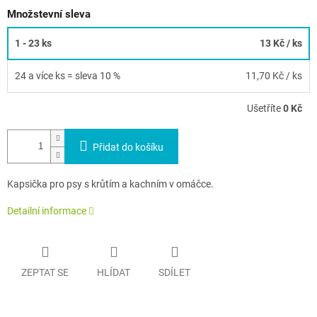
Množstevní sleva
1 - 23 ks
13 Kč
/ ks
24 a více ks = sleva 10 %
11,70 Kč
/ ks
Ušetříte
0 Kč
Přidat do košíku
Kapsička pro psy s krůtím a kachním v omáčce.
Detailní informace
ZEPTAT SE
HLÍDAT
SDÍLET