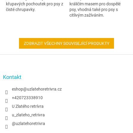
křupavých pochoutek pro psy z
králičím masem pro dospělé
čisté chrupavky.
psy, vhodná také pro psy s
citlivým zažíváním.
ZOBRAZIT VŠECHNY SOUVISEJÍCÍ PRODUKTY
Z
á
p
a
Kontakt
t
í
eshop
@
uzlatehoretrivra.cz
+420723338910
U Zlatého retrívra
u_zlateho_retrivra
@uzlatehoretrivra