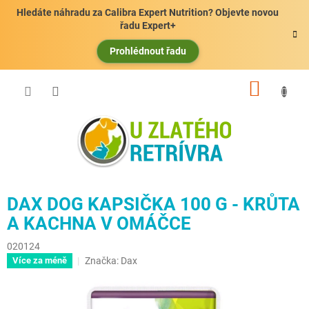
Přejít
Hledáte náhradu za Calibra Expert Nutrition? Objevte novou
na
řadu Expert+
obsah
Prohlédnout řadu
NÁKUP
KOŠÍK
DAX DOG KAPSIČKA 100 G - KRŮTA
A KACHNA V OMÁČCE
020124
Značka:
Dax
Více za méně