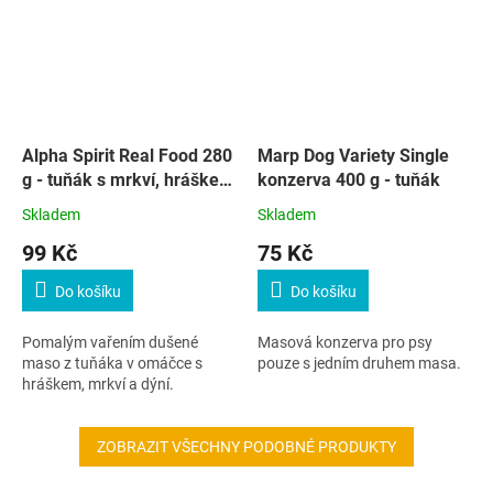
Alpha Spirit Real Food 280
Marp Dog Variety Single
g - tuňák s mrkví, hráškem
konzerva 400 g - tuňák
a dýní
Skladem
Skladem
99 Kč
75 Kč
Do košíku
Do košíku
Pomalým vařením dušené
Masová konzerva pro psy
maso z tuňáka v omáčce s
pouze s jedním druhem masa.
hráškem, mrkví a dýní.
ZOBRAZIT VŠECHNY PODOBNÉ PRODUKTY