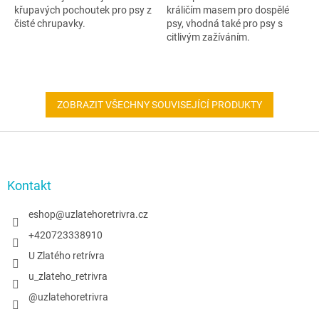
křupavých pochoutek pro psy z
králičím masem pro dospělé
čisté chrupavky.
psy, vhodná také pro psy s
citlivým zažíváním.
ZOBRAZIT VŠECHNY SOUVISEJÍCÍ PRODUKTY
Z
á
p
a
Kontakt
t
í
eshop
@
uzlatehoretrivra.cz
+420723338910
U Zlatého retrívra
u_zlateho_retrivra
@uzlatehoretrivra