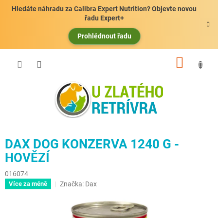
Přejít
Hledáte náhradu za Calibra Expert Nutrition? Objevte novou
na
řadu Expert+
obsah
Prohlédnout řadu
NÁKUP
KOŠÍK
DAX DOG KONZERVA 1240 G -
HOVĚZÍ
016074
Značka:
Dax
Více za méně