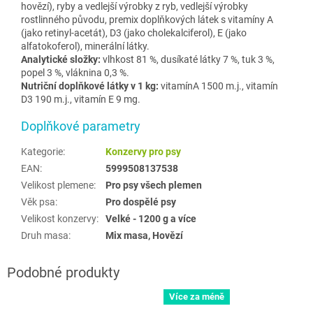
hovězí), ryby a vedlejší výrobky z ryb, vedlejší výrobky
rostlinného původu, premix doplňkových látek s vitamíny A
(jako retinyl-acetát), D3 (jako cholekalciferol), E (jako
alfatokoferol), minerální látky.
Analytické složky:
vlhkost 81 %, dusíkaté látky 7 %, tuk 3 %,
popel 3 %, vláknina 0,3 %.
Nutriční doplňkové látky v 1 kg:
vitamínA 1500 m.j., vitamín
D3 190 m.j., vitamín E 9 mg.
Doplňkové parametry
Kategorie
:
Konzervy pro psy
EAN
:
5999508137538
Velikost plemene
:
Pro psy všech plemen
Věk psa
:
Pro dospělé psy
Velikost konzervy
:
Velké - 1200 g a více
Druh masa
:
Mix masa, Hovězí
Více za méně