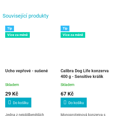
Související produkty
Tip
Tip
Více za méně
Více za méně
Ucho vepřové - sušené
Calibra Dog Life konzerva
400 g - Sensitive králík
Skladem
Skladem
29 Kč
67 Kč
Do košíku
Do košíku
Jedna z nejoblíbenějších
Monoproteinová konzerva s