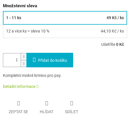
Množstevní sleva
1 - 11 ks
49 Kč
/ ks
12 a více ks = sleva 10 %
44,10 Kč
/ ks
Ušetříte
0 Kč
Přidat do košíku
Kompletní mokré krmivo pro psy.
Detailní informace
ZEPTAT SE
HLÍDAT
SDÍLET