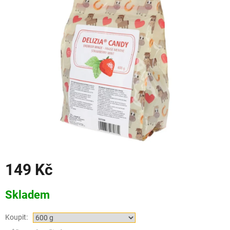
149 Kč
Měrná
Skladem
cena:
Koupit: