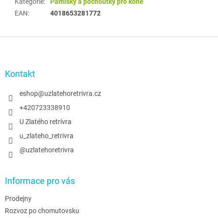
Kategorie
:
Pamlsky a pochoutky pro koně
EAN
:
4018653281772
Z
á
p
a
Kontakt
t
í
eshop
@
uzlatehoretrivra.cz
+420723338910
U Zlatého retrívra
u_zlateho_retrivra
@uzlatehoretrivra
Informace pro vás
Prodejny
Rozvoz po chomutovsku