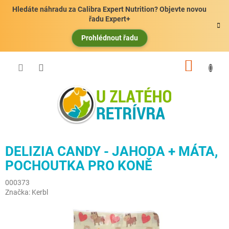
Přejít
Hledáte náhradu za Calibra Expert Nutrition? Objevte novou
na
řadu Expert+
obsah
Prohlédnout řadu
NÁKUP
KOŠÍK
DELIZIA CANDY - JAHODA + MÁTA,
POCHOUTKA PRO KONĚ
000373
Značka:
Kerbl