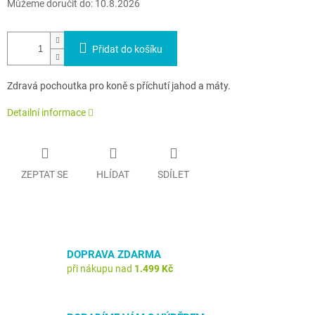
Můžeme doručit do:
10.8.2026
Přidat do košíku
Zdravá pochoutka pro koně s příchutí jahod a máty.
Detailní informace
ZEPTAT SE
HLÍDAT
SDÍLET
DOPRAVA ZDARMA
při nákupu nad
1.499 Kč