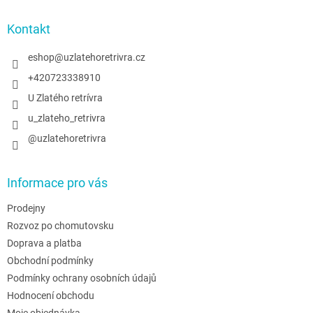
p
a
Kontakt
t
í
eshop
@
uzlatehoretrivra.cz
+420723338910
U Zlatého retrívra
u_zlateho_retrivra
@uzlatehoretrivra
Informace pro vás
Prodejny
Rozvoz po chomutovsku
Doprava a platba
Obchodní podmínky
Podmínky ochrany osobních údajů
Hodnocení obchodu
Moje objednávka