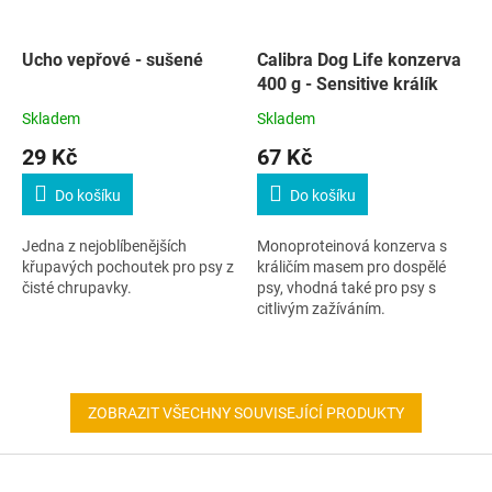
Ucho vepřové - sušené
Calibra Dog Life konzerva
400 g - Sensitive králík
Skladem
Skladem
29 Kč
67 Kč
Do košíku
Do košíku
Jedna z nejoblíbenějších
Monoproteinová konzerva s
křupavých pochoutek pro psy z
králičím masem pro dospělé
čisté chrupavky.
psy, vhodná také pro psy s
citlivým zažíváním.
ZOBRAZIT VŠECHNY SOUVISEJÍCÍ PRODUKTY
Z
á