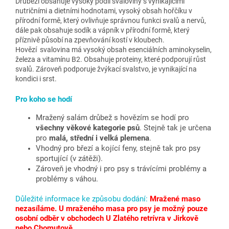
Drůbeží obsahuje vysoký podíl svaloviny s vynikajícími
nutričními a dietními hodnotami, vysoký obsah hořčíku v
přírodní formě, který ovlivňuje správnou funkci svalů a nervů,
dále pak obsahuje sodík a vápník v přírodní formě, který
příznivě působí na zpevňování kostí v kloubech.
Hovězí svalovina má vysoký obsah esenciálních aminokyselin,
železa a vitamínu B2. Obsahuje proteiny, které podporují růst
svalů. Zároveň podporuje žvýkací svalstvo, je vynikající na
kondici i srst.
Pro koho se hodí
Mražený salám drůbež s hovězím se hodí pro
všechny věkové kategorie psů
. Stejně tak je určena
pro
malá, střední i velká plemena
.
Vhodný pro březí a kojící feny, stejně tak pro psy
sportující (v zátěži).
Zároveň je vhodný i pro psy s trávícími problémy a
problémy s váhou.
Důležité informace ke způsobu dodání:
Mražené maso
nezasíláme. U mraženého masa pro psy je možný pouze
osobní odběr v obchodech U Zlatého retrívra v Jirkově
nebo Chomutově.