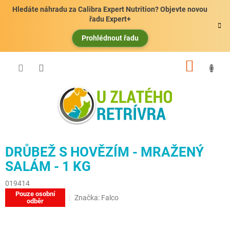
Přejít
Hledáte náhradu za Calibra Expert Nutrition? Objevte novou
na
řadu Expert+
obsah
Prohlédnout řadu
NÁKUP
KOŠÍK
DRŮBEŽ S HOVĚZÍM - MRAŽENÝ
SALÁM - 1 KG
019414
Pouze osobní
Značka:
Falco
odběr