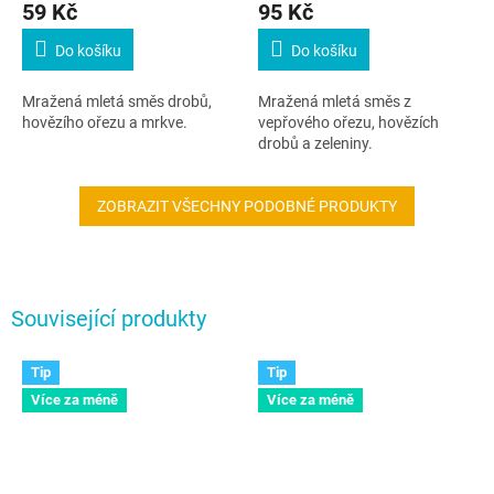
59 Kč
95 Kč
Do košíku
Do košíku
Mražená mletá směs drobů,
Mražená mletá směs z
hovězího ořezu a mrkve.
vepřového ořezu, hovězích
drobů a zeleniny.
ZOBRAZIT VŠECHNY PODOBNÉ PRODUKTY
Související produkty
Tip
Tip
Více za méně
Více za méně