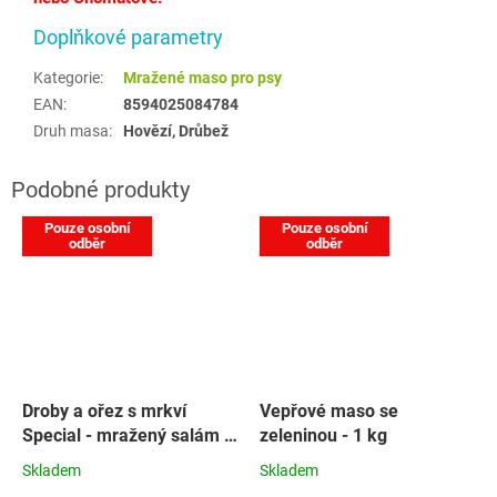
Doplňkové parametry
Kategorie
:
Mražené maso pro psy
EAN
:
8594025084784
Druh masa
:
Hovězí, Drůbež
Pouze osobní
Pouze osobní
odběr
odběr
Droby a ořez s mrkví
Vepřové maso se
Special - mražený salám -
zeleninou - 1 kg
1 kg
Skladem
Skladem