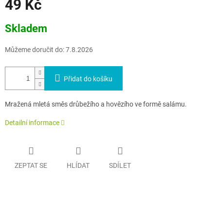
49 Kč
Měrná
Skladem
cena:
Můžeme doručit do:
7.8.2026
Přidat do košíku
Mražená mletá směs drůbežího a hovězího ve formě salámu.
Detailní informace
ZEPTAT SE
HLÍDAT
SDÍLET