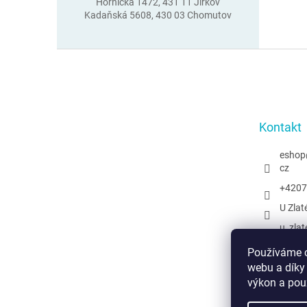
Hornická 1472, 431 11 Jirkov
Kadaňská 5608, 430 03 Chomutov
Z
á
p
a
t
Kontakt
í
eshop
cz
+4207
U Zlat
u_zlat
@uzlat
Používáme c
webu a díky
výkon a pou