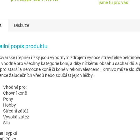
jsme tu pro vás
s
Diskuze
ailní popis produktu
ovarské (řepné) řízky jsou výborným zdrojem vysoce stravitelné pektinové
 vhodné pro všechny kategorie koní, a díky nízkému obsahu sacharidů a 
 pro starší a nemocné koně či koně v rekonvalescenci. Krmivo může slouži
ence žaludečních vředů nebo součást jejich léčby.
Vhodné pro:
Chovní koně
Pony
Hobby
Střední zátěž
Vysoká zátěž
Síla
a:
sypká
ní:
20 kg