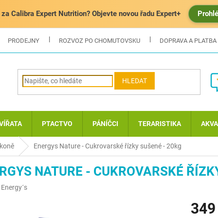
za Calibra Expert Nutrition? Objevte novou řadu Expert+
Prohl
PRODEJNY
ROZVOZ PO CHOMUTOVSKU
DOPRAVA A PLATBA
HLEDAT
VÍŘATA
PTACTVO
PÁNÍČCI
TERARISTIKA
AKVA
 koně
Energys Nature - Cukrovarské řízky sušené - 20kg
RGYS NATURE - CUKROVARSKÉ ŘÍZKY
:
Energy´s
349