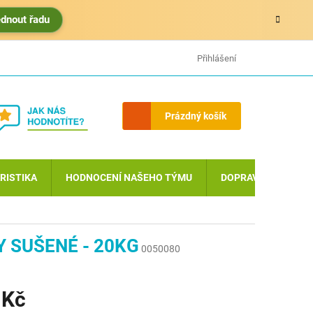
édnout řadu
HODNOCENÍ OBCHODU
MOJE OBJEDNÁVKA
Přihlášení
Nákupní
Prázdný košík
košík
RISTIKA
HODNOCENÍ NAŠEHO TÝMU
DOPRAVA A PLATBA
 SUŠENÉ - 20KG
0050080
 Kč