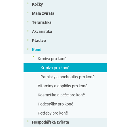
n
Kočky
n
Malá zvířata
í
p
Teraristika
a
Akvaristika
n
e
Ptactvo
l
Koně
Krmiva pro koně
Krmiva pro koně
Pamlsky a pochoutky pro koně
Vitamíny a doplňky pro koně
Kosmetika a péče pro koně
Podestýlky pro koně
Potřeby pro koně
Hospodářská zvířata