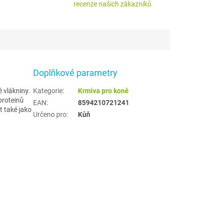
recenze našich zákazníků
Doplňkové parametry
 vlákniny.
Kategorie
:
Krmiva pro koně
proteinů
EAN
:
8594210721241
t také jako
Určeno pro
:
Kůň