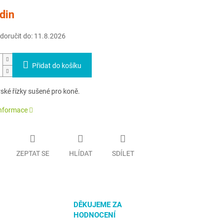
din
oručit do:
11.8.2026
Přidat do košíku
ské řízky sušené pro koně.
informace
ZEPTAT SE
HLÍDAT
SDÍLET
DĚKUJEME ZA
HODNOCENÍ