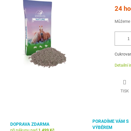
Měrná
24 ho
cena:
Můžeme d
Cukrovar
Detailní 
TISK
PORADÍME VÁM S
DOPRAVA ZDARMA
VÝBĚREM
při nákupu nad
1.499 Kč