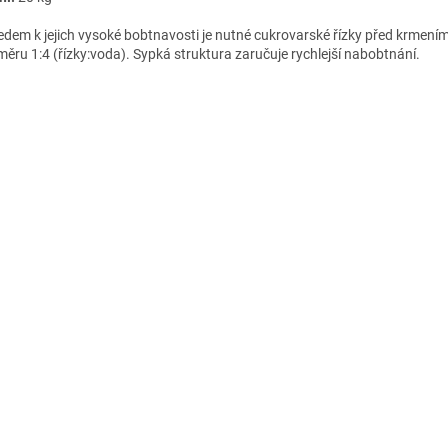
edem k jejich vysoké bobtnavosti je nutné cukrovarské řízky před krmen
měru 1:4 (řízky:voda). Sypká struktura zaručuje rychlejší nabobtnání.