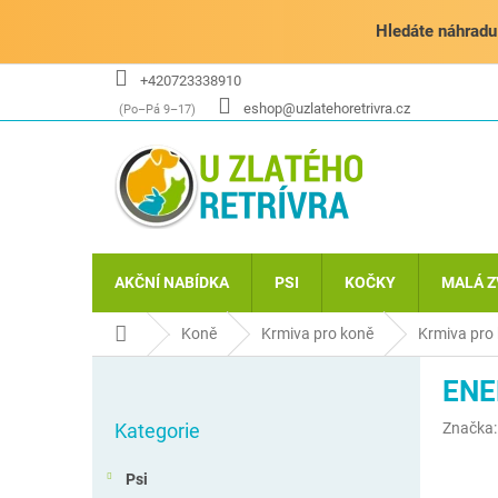
Přejít
na
Hledáte náhradu 
obsah
+420723338910
eshop@uzlatehoretrivra.cz
AKČNÍ NABÍDKA
PSI
KOČKY
MALÁ Z
Domů
Koně
Krmiva pro koně
Krmiva pro
P
ENE
o
Přeskočit
s
Kategorie
Značka
kategorie
t
r
Psi
a