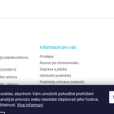
Informace pro vás
Prodejny
@
uzlatehoretrivra.
Rozvoz po chomutovsku
Doprava a platba
23338910
Obchodní podmínky
ého retrívra
Podmínky ochrany osobních
eho_retrivra
údajů
ehoretrivra
Hodnocení obchodu
ookies, abychom Vám umožnili pohodlné prohlížení
 analýze provozu webu neustále zlepšovali jeho funkce,
Moje objednávka
žitelnost.
Více informací