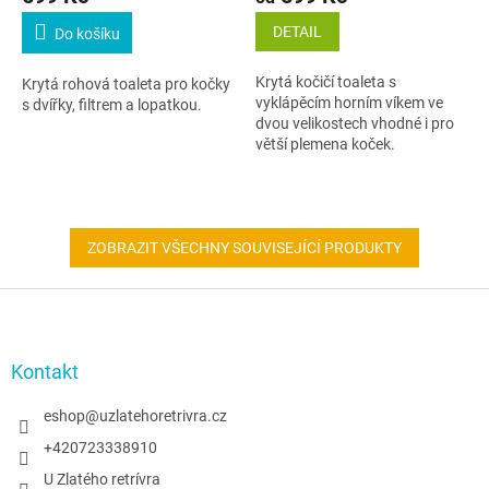
DETAIL
Do košíku
Krytá kočičí toaleta s
Krytá rohová toaleta pro kočky
vyklápěcím horním víkem ve
s dvířky, filtrem a lopatkou.
dvou velikostech vhodné i pro
větší plemena koček.
ZOBRAZIT VŠECHNY SOUVISEJÍCÍ PRODUKTY
Z
á
p
a
Kontakt
t
í
eshop
@
uzlatehoretrivra.cz
+420723338910
U Zlatého retrívra