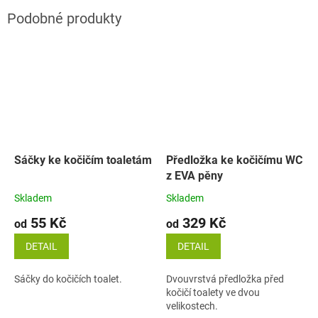
Sáčky ke kočičím toaletám
Předložka ke kočičímu WC
z EVA pěny
Skladem
Skladem
55 Kč
329 Kč
od
od
DETAIL
DETAIL
Sáčky do kočičích toalet.
Dvouvrstvá předložka před
kočičí toalety ve dvou
velikostech.