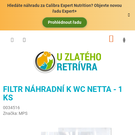
Přejít
Hledáte náhradu za Calibra Expert Nutrition? Objevte novou
na
řadu Expert+
obsah
Prohlédnout řadu
NÁKUP
KOŠÍK
FILTR NÁHRADNÍ K WC NETTA - 1
KS
0034516
Značka:
MPS