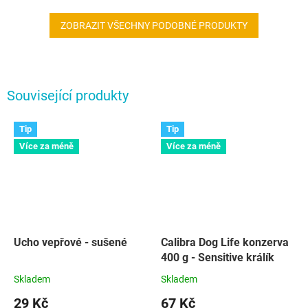
kuřecím a čerstvým masem a
sníženým...
ZOBRAZIT VŠECHNY PODOBNÉ PRODUKTY
Související produkty
Tip
Tip
Více za méně
Více za méně
Ucho vepřové - sušené
Calibra Dog Life konzerva
400 g - Sensitive králík
Skladem
Skladem
29 Kč
67 Kč