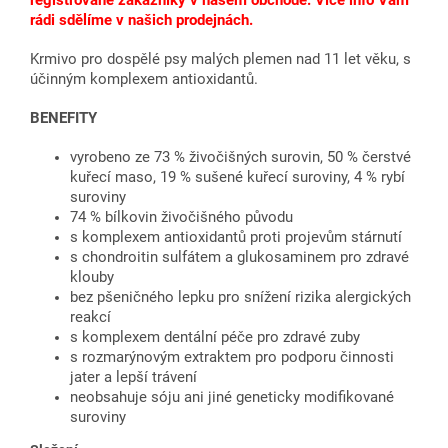
rádi sdělíme v našich prodejnách.
Krmivo pro dospělé psy malých plemen nad 11 let věku, s
účinným komplexem antioxidantů.
BENEFITY
vyrobeno ze 73 % živočišných surovin, 50 % čerstvé
kuřecí maso, 19 % sušené kuřecí suroviny, 4 % rybí
suroviny
74 % bílkovin živočišného původu
s komplexem antioxidantů proti projevům stárnutí
s chondroitin sulfátem a glukosaminem pro zdravé
klouby
bez pšeničného lepku pro snížení rizika alergických
reakcí
s komplexem dentální péče pro zdravé zuby
s rozmarýnovým extraktem pro podporu činnosti
jater a lepší trávení
neobsahuje sóju ani jiné geneticky modifikované
suroviny