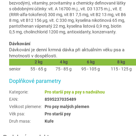
bezvodým), vitamíny, provitamíny a chemicky definované látky
s obdobnými účinky: vit. A 16700 m.j., vit. D3 1375 m.j., vit. E
(RRR-alfa-tokoferol) 300 mg, vit B1 7,5 mg, vit B2 13 mg, vit B6
8 mg, vit B12 156 µg, vit. C 330 mg, kyselina nikotinová 65 mg,
pantothenan vápenatý 22 mg, kyselina listová 0,9 mg, biotin
0,5 mg, cholinchlorid 1200 mg, antioxidanty, konzervanty.
Dávkování
Dávkování je denní krmná dávka při aktuálním věku psa a
hmotnosti v dospělosti.
2 kg
4 kg
6 kg
8 kg
senior
55 - 65 g
75 - 85 g
95 - 105 g
115 - 125 g
Doplňkové parametry
Kategorie
:
Pro starší psy a psy s nadváhou
EAN
:
8595237035489
Velikost plemene
:
Pro psy malých plemen
Věk psa
:
Pro starší psy
Druh masa
:
Kuře