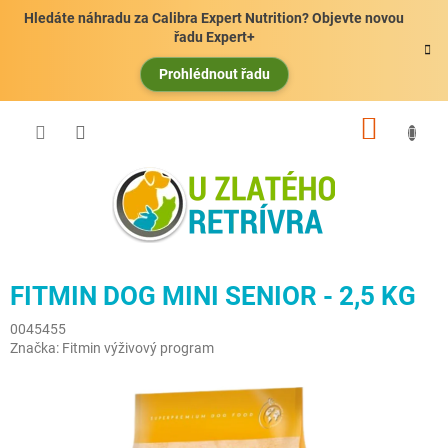
Přejít
Hledáte náhradu za Calibra Expert Nutrition? Objevte novou
na
řadu Expert+
obsah
Prohlédnout řadu
NÁKUP
KOŠÍK
FITMIN DOG MINI SENIOR - 2,5 KG
0045455
Značka:
Fitmin výživový program