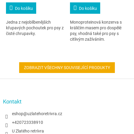
Do košíku
Do košíku
Jedna z nejoblíbenějších
Monoproteinová konzerva s
křupavých pochoutek pro psy z
králičím masem pro dospělé
čisté chrupavky.
psy, vhodná také pro psy s
citlivým zažíváním.
ZOBRAZIT VŠECHNY SOUVISEJÍCÍ PRODUKTY
Z
á
p
a
Kontakt
t
í
eshop
@
uzlatehoretrivra.cz
+420723338910
U Zlatého retrívra