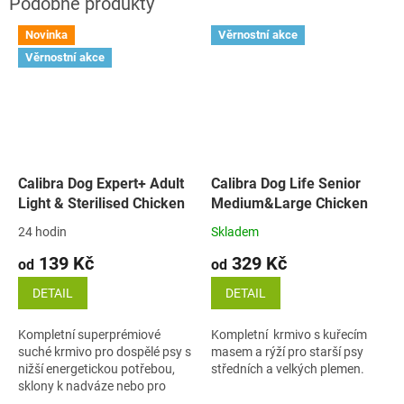
Novinka
Věrnostní akce
Věrnostní akce
Calibra Dog Expert+ Adult
Calibra Dog Life Senior
Light & Sterilised Chicken
Medium&Large Chicken
24 hodin
Skladem
139 Kč
329 Kč
od
od
DETAIL
DETAIL
Kompletní superprémiové
Kompletní krmivo s kuřecím
suché krmivo pro dospělé psy s
masem a rýží pro starší psy
nižší energetickou potřebou,
středních a velkých plemen.
sklony k nadváze nebo pro
kastrované psy. Receptura s