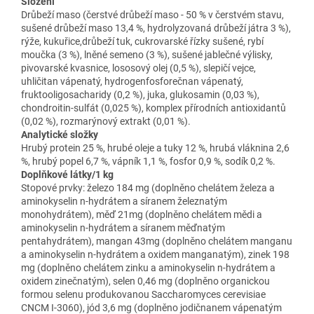
Složení
Drůbeží maso (čerstvé drůbeží maso - 50 % v čerstvém stavu,
sušené drůbeží maso 13,4 %, hydrolyzovaná drůbeží játra 3 %),
rýže, kukuřice,drůbeží tuk, cukrovarské řízky sušené, rybí
moučka (3 %), lněné semeno (3 %), sušené jablečné výlisky,
pivovarské kvasnice, lososový olej (0,5 %), slepičí vejce,
uhličitan vápenatý, hydrogenfosforečnan vápenatý,
fruktooligosacharidy (0,2 %), juka, glukosamin (0,03 %),
chondroitin-sulfát (0,025 %), komplex přírodních antioxidantů
(0,02 %), rozmarýnový extrakt (0,01 %).
Analytické složky
Hrubý protein 25 %, hrubé oleje a tuky 12 %, hrubá vláknina 2,6
%, hrubý popel 6,7 %, vápník 1,1 %, fosfor 0,9 %, sodík 0,2 %.
Doplňkové látky/1 kg
Stopové prvky: železo 184 mg (doplněno chelátem železa a
aminokyselin n-hydrátem a síranem železnatým
monohydrátem), měď 21mg (doplněno chelátem mědi a
aminokyselin n-hydrátem a síranem měďnatým
pentahydrátem), mangan 43mg (doplněno chelátem manganu
a aminokyselin n-hydrátem a oxidem manganatým), zinek 198
mg (doplněno chelátem zinku a aminokyselin n-hydrátem a
oxidem zinečnatým), selen 0,46 mg (doplněno organickou
formou selenu produkovanou Saccharomyces cerevisiae
CNCM I-3060), jód 3,6 mg (doplněno jodičnanem vápenatým