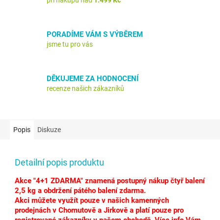
při nákupu nad
1.499 Kč
PORADÍME VÁM S VÝBĚREM
jsme tu pro vás
DĚKUJEME ZA HODNOCENÍ
recenze našich zákazníků
Popis
Diskuze
Detailní popis produktu
Akce "4+1 ZDARMA" znamená postupný nákup čtyř balení
2,5 kg a obdržení pátého balení zdarma.
Akci můžete využít pouze v našich kamenných
prodejnách v Chomutově a Jirkově a platí pouze pro
registrované zákazníky v našem obchodě. Více info Vám