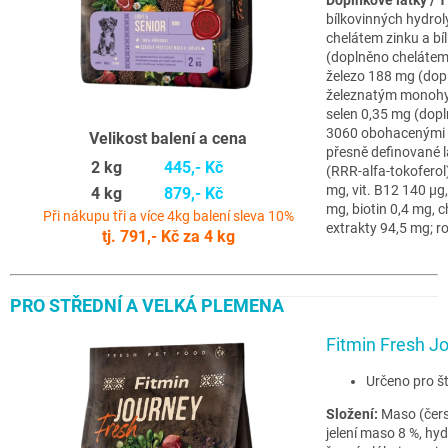
bílkovinných hydro
chelátem zinku a b
(doplněno chelátem
železo 188 mg (dop
železnatým monohy
selen 0,35 mg (dop
3060 obohacenými s
Velikost balení a cena
přesně definované l
2 kg
445,- Kč
(RRR-alfa-tokoferol)
mg, vit. B12 140 µg
4 kg
879,- Kč
mg, biotin 0,4 mg, c
Při nákupu tři a více 4kg balení sleva 10%
extrakty 94,5 mg; 
tj. 791,- Kč za 4 kg
PRO STŘEDNÍ A VELKÁ PLEMENA
Fitmin Fresh 
Určeno pro št
Složení:
Maso (čers
jelení maso 8 %, hyd