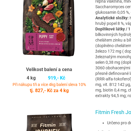
řepná vláknina, mine
Saccharomyces cerevi
glukosamin 0,05 %, 
Analytické složky:
H
hrubý popel 8 %, váp
Doplňkové látky / 1
bílkovinných hydro
chelátem zinku a b
(doplněno chelátem
železo 172 mg ( dop
železnatým monohy
selen 0,38 mg (dop
3060 obohacenými s
Velikost balení a cena
přesně definované l
4 kg
919,- Kč
(RRR-alfa-tokoferol)
Při nákupu tři a více 4kg balení sleva 10%
mg, vit. B12 142 µg
tj. 827,- Kč za 4 kg
mg, biotin 0,4 mg, c
extrakty 94,5 mg; 
Fitmin Fresh 
Určeno pro d