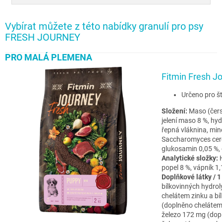
Vybírat můžete z této nabídky granulí pro psy
FRESH JOURNEY
PRO MALÁ PLEMENA
Fitmin Fresh 
Určeno pro št
Složení:
Maso (čers
jelení maso 8 %, hyd
řepná vláknina, mine
Saccharomyces cerevi
glukosamin 0,05 %, 
Analytické složky:
popel 8 %, vápník 1,
Doplňkové látky / 1
bílkovinných hydro
chelátem zinku a b
(doplněno chelátem
železo 172 mg (dop