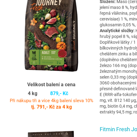
Složení:
Maso (čers
jelení maso 8 %, hyd
řepná vláknina, psy
cerevisiae) 1 %, mine
glukosamin 0,05 %, 
Analytické složky:
hrubý popel 8 %, váp
Doplňkové látky / 
bílkovinných hydro
chelátem zinku a b
(doplněno chelátem
železo 166 mg (dop
železnatým monohy
selen 0,33 mg (dop
3060 obohacenými s
Velikost balení a cena
přesně definované l
4 kg
879,- Kč
E (RRR-alfa-tokofero
Při nákupu tři a více 4kg balení sleva 10%
mg, vit. B12 140 µg
mg, biotin 0,4 mg, c
tj. 791,- Kč za 4 kg
extrakty 94,5 mg; 
Fitmin Fresh 