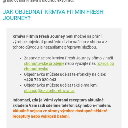
granulovaná krmiva s dlouhou exspirací.
JAK OBJEDNAT KRMIVA FITMIN FRESH
JOURNEY?
Krmiva Fitmin Fresh Journey
není možné na přání
výrobce objednat prostřednictvím našeho e-shopu a z
tohoto důvodu je nezasíláme přepravní službou.
Zastavte se pro krmiva Fresh Journey přímo v naší
chomutovské prodejně
nebo využijte náš
rozvoz po
chomutovsku
Objednávku můžete udělat telefonicky na čísle:
+420 720 020 043
Objednávku můžete udělat také e-mailem:
obchod@uzlatehoretrivra.cz
Informaci, zda je Vámi vybraná receptura aktuálně
skladem Vám rádi sdělíme telefonicky nebo e-mailem.
Aktuálně nejsou ze strany výrobce dostupné některé
receptury nebo velikosti balení.