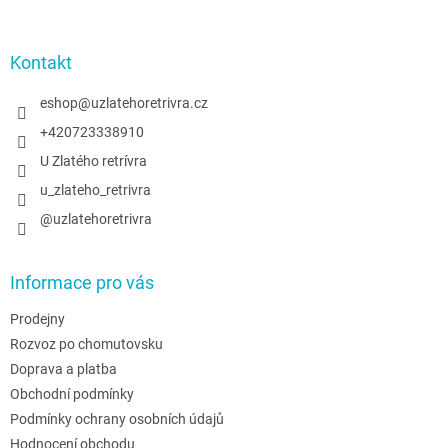
á
p
a
Kontakt
t
í
eshop
@
uzlatehoretrivra.cz
+420723338910
U Zlatého retrívra
u_zlateho_retrivra
@uzlatehoretrivra
Informace pro vás
Prodejny
Rozvoz po chomutovsku
Doprava a platba
Obchodní podmínky
Podmínky ochrany osobních údajů
Hodnocení obchodu