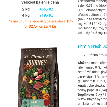
železnatým monohy
Velikost balení a cena
selen 0,38 mg (dop
2 kg
465,- Kč
3060 obohacenými s
přesně definované l
4 kg
919,- Kč
(RRR-alfa-tokoferol)
Při nákupu tři a více 4kg balení sleva 10%
mg, vit. B12 142 µg
tj. 827,- Kč za 4 kg
mg, biotin 0,4 mg, c
extrakty 94,5 mg; 
Fitmin Fresh J
Určeno pro d
Složení:
maso (čers
jelení maso 8 %, hyd
řepná vláknina, psy
cerevisiae) 1 %, mine
glukosamin 0,05 %, 
Analytické složky:
h
hrubý popel 8 %, váp
Doplňkové látky / 1
bílkovinných hydro
chelátem zinku a b