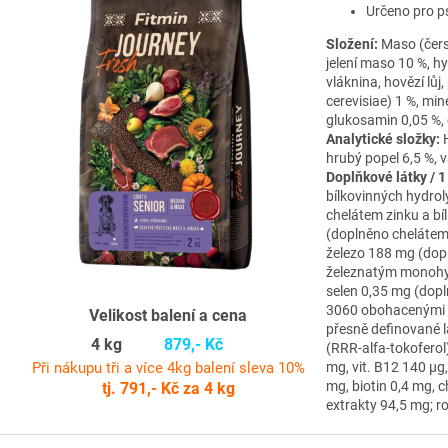
Určeno pro p
Složení:
Maso (čers
jelení maso 10 %, h
vláknina, hovězí lů
cerevisiae) 1 %, mine
glukosamin 0,05 %, 
Analytické složky:
hrubý popel 6,5 %, v
Doplňkové látky / 1
bílkovinných hydro
chelátem zinku a b
(doplněno chelátem
železo 188 mg (dop
železnatým monohy
selen 0,35 mg (dop
3060 obohacenými s
Velikost balení a cena
přesně definované l
4 kg
879,- Kč
(RRR-alfa-tokoferol)
Při nákupu tři a více 4kg balení sleva 10%
mg, vit. B12 140 µg
mg, biotin 0,4 mg, c
tj. 791,- Kč za 4 kg
extrakty 94,5 mg; 
Z