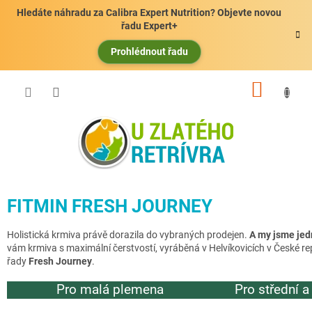
Přejít
Hledáte náhradu za Calibra Expert Nutrition? Objevte novou
na
řadu Expert+
obsah
Prohlédnout řadu
NÁKUP
KOŠÍK
FITMIN FRESH JOURNEY
Holistická krmiva právě dorazila do vybraných prodejen.
A my jsme jed
vám krmiva s maximální čerstvostí, vyráběná v Helvíkovicích v České rep
řady
Fresh Journey
.
Pro malá plemena
Pro střední 