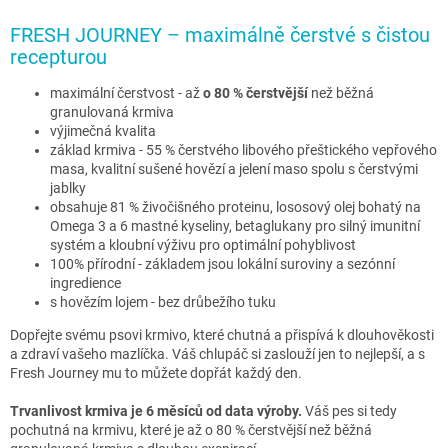
FRESH JOURNEY – maximálně čerstvé s čistou
recepturou
maximální čerstvost - až
o 80 % čerstvější
než běžná
granulovaná krmiva
výjimečná kvalita
základ krmiva - 55 % čerstvého libového přeštického vepřového
masa, kvalitní sušené hovězí a jelení maso spolu s čerstvými
jablky
obsahuje 81 % živočišného proteinu, lososový olej bohatý na
Omega 3 a 6 mastné kyseliny, betaglukany pro silný imunitní
systém a kloubní výživu pro optimální pohyblivost
100% přírodní - základem jsou lokální suroviny a sezónní
ingredience
s hovězím lojem - bez drůbežího tuku
Dopřejte svému psovi krmivo, které chutná a přispívá k dlouhověkosti
a zdraví vašeho mazlíčka. Váš chlupáč si zaslouží jen to nejlepší, a s
Fresh Journey mu to můžete dopřát každý den.
Trvanlivost krmiva je 6 měsíců od data výroby.
Váš pes si tedy
pochutná na krmivu, které je až o 80 % čerstvější než běžná