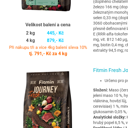
(doplněno chelátem
železo 166 mg (dop
železnatým monohy
selen 0,33 mg (dop
3060 obohacenými s
Velikost balení a cena
přesně definované l
2 kg
445,- Kč
E (RRR-alfa-tokofero
mg, vit. B12 140 µg
4 kg
879,- Kč
mg, biotin 0,4 mg, c
Při nákupu tři a více 4kg balení sleva 10%
extrakty 94,5 mg; 
tj. 791,- Kč za 4 kg
Fitmin Fresh J
Určeno pro p
Složení:
Maso (čers
jelení maso 10 %, h
vláknina, hovězí lů
cerevisiae) 1 %, mine
glukosamin 0,05 %, 
Analytické složky:
H
hrubý popel 6,5 %, v
Doplňkové látky / 1