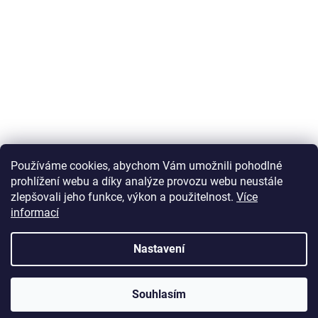
Používáme cookies, abychom Vám umožnili pohodlné
prohlížení webu a díky analýze provozu webu neustále
zlepšovali jeho funkce, výkon a použitelnost.
Více
informací
Vytvořil Shoptet
Nastavení
Copyright 2026
U Zlatého retrívra.cz
. Všechna práva vyhrazena.
Souhlasím
Upravit nastavení cookies