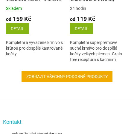
Skladem
24 hodin
159 Kč
119 Kč
od
od
DETAIL
DETAIL
Kompletní a vyvážené krmivo s
Kompletní superprémiové
krůtou pro dospělé kastrované
suché krmivo pro dospělé
kočky.
kočky velkých plemen. Grain
free receptura s kachním
masem byla vyvinuta s
ohledem na specifické potřeby
ZOBRAZIT VŠECHNY PODOBNÉ PRODUKTY
velkých koček, zejména...
Z
á
p
a
Kontakt
t
eshop
@
uzlatehoretrivra.cz