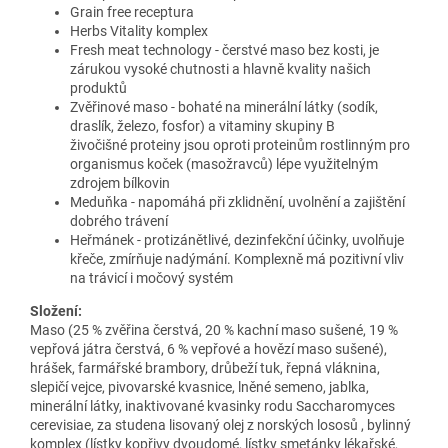
Grain free receptura
Herbs Vitality komplex
Fresh meat technology - čerstvé maso bez kosti, je
zárukou vysoké chutnosti a hlavně kvality našich
produktů
Zvěřinové maso - bohaté na minerální látky (sodík,
draslík, železo, fosfor) a vitaminy skupiny B
živočišné proteiny jsou oproti proteinům rostlinným pro
organismus koček (masožravců) lépe využitelným
zdrojem bílkovin
Meduňka - napomáhá při zklidnění, uvolnění a zajištění
dobrého trávení
Heřmánek - protizánětlivé, dezinfekční účinky, uvolňuje
křeče, zmírňuje nadýmání. Komplexně má pozitivní vliv
na trávicí i močový systém
Složení:
Maso (25 % zvěřina čerstvá, 20 % kachní maso sušené, 19 %
vepřová játra čerstvá, 6 % vepřové a hovězí maso sušené),
hrášek, farmářské brambory, drůbeží tuk, řepná vláknina,
slepičí vejce, pivovarské kvasnice, lněné semeno, jablka,
minerální látky, inaktivované kvasinky rodu Saccharomyces
cerevisiae, za studena lisovaný olej z norských lososů , bylinný
komplex (lístky kopřivy dvoudomé, lístky smetánky lékařské,