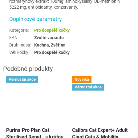
rozmarýnový extrakt 100mg; aminokyseliny: DL-methionin
5222 mg, antioxidanty, konzervanty.
Doplňkové parametry
Kategorie
:
Pro dospělé kočky
EAN
:
Zvolte variantu
Druh masa
:
Kachna, Zvěřina
Věk kočky
:
Pro dospělé kočky
Věrnostní akce
Novinka
Věrnostní akce
Purina Pro Plan Cat
Calibra Cat Expert+ Adult
Sterilised Renal - s krůtou
Giant Cats & Mobility