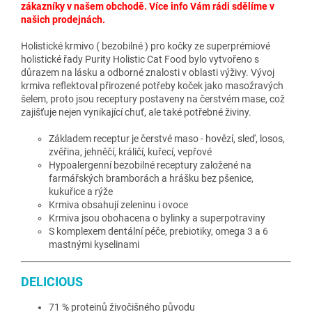
zákazníky v našem obchodě. Více info Vám rádi sdělíme v
našich prodejnách.
Holistické krmivo ( bezobilné ) pro kočky ze superprémiové
holistické řady Purity Holistic Cat Food bylo vytvořeno s
důrazem na lásku a odborné znalosti v oblasti výživy. Vývoj
krmiva reflektoval přirozené potřeby koček jako masožravých
šelem, proto jsou receptury postaveny na čerstvém mase, což
zajišťuje nejen vynikající chuť, ale také potřebné živiny.
Základem receptur je čerstvé maso - hovězí, sleď, losos,
zvěřina, jehněčí, králičí, kuřecí, vepřové
Hypoalergenní bezobilné receptury založené na
farmářských bramborách a hrášku bez pšenice,
kukuřice a rýže
Krmiva obsahují zeleninu i ovoce
Krmiva jsou obohacena o bylinky a superpotraviny
S komplexem dentální péče, prebiotiky, omega 3 a 6
mastnými kyselinami
DELICIOUS
71 % proteinů živočišného původu