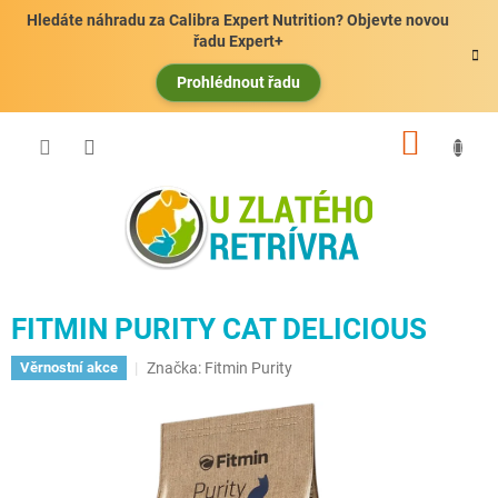
Přejít
Hledáte náhradu za Calibra Expert Nutrition? Objevte novou
na
řadu Expert+
obsah
Prohlédnout řadu
NÁKUP
KOŠÍK
FITMIN PURITY CAT DELICIOUS
Značka:
Fitmin Purity
Věrnostní akce