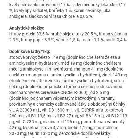
květy heřmánku pravého 0,17 %, lístky meduňky lékařské 0,17
%, květy lípy srdčité), borůvky 1 %, kořen čekanky, juka
shidigera, sladkovodní řasa Chlorella 0,05 %.
Analytické složky:
Hrubý protein 33,5 %, hrubé oleje a tuky 20,5 %, hrubá vláknina
2,3 %, hrubý popel 8,3 %, vápník 1,5 %, fosfor 1,1 %, sodík 0,4 %.
Doplňkové látky/1kg:
stopové prvky: železo 149 mg (doplněno chelátem železa a
aminokyselin n-hydrátem), měď 19 mg (doplněno chelátem
mědi a aminokyselin n-hydrátem), mangan 41 mg (doplněno
chelátem manganu a aminokyselin n-hydrátem), zinek 143 mg
(doplněno chelátem zinku a aminokyselin n-hydrátem), selen
0,4 mg (doplněno organickou formou selenu produkovanou
Saccharomyces cerevisiae CNCM I-3060), jód 2,6 mg
(doplněno jodičnanem vápenatým bezvodým); vitamíny,
provitamíny a chemicky definované látky s obdobnými účinky:
vit. A 23000 m.j., vit. D3 1600 m.j., vit. E (RRR-alfa-tokoferol)
260 mg, vit B1 13,5 mg, vit B2 27 mg, vit B6 15 mg, vit B12 113
µg, vit. C 235 mg, niacinamid 126 mg, pantothenan vápenatý
42 mg, kyselina listová 4,7 mg, biotin 1,1 mg, cholinchlorid
2070 mg, taurin 1320 mg; senzorické doplňkové látky: