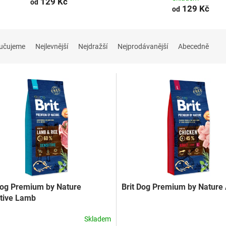
129 Kč
od
129 Kč
od
učujeme
Nejlevnější
Nejdražší
Nejprodávanější
Abecedně
Dog Premium by Nature
Brit Dog Premium by Nature 
tive Lamb
Skladem