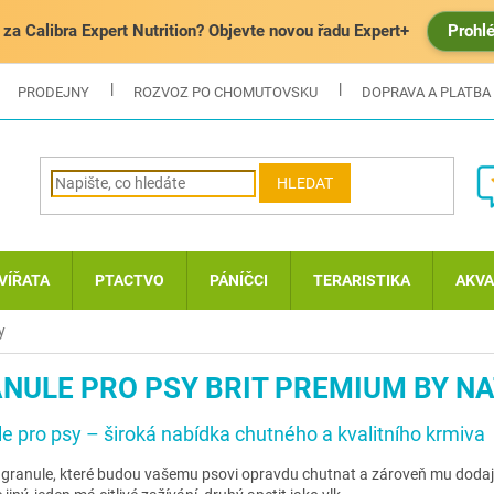
za Calibra Expert Nutrition? Objevte novou řadu Expert+
Prohl
PRODEJNY
ROZVOZ PO CHOMUTOVSKU
DOPRAVA A PLATBA
HLEDAT
VÍŘATA
PTACTVO
PÁNÍČCI
TERARISTIKA
AKVA
y
NULE PRO PSY BRIT PREMIUM BY N
e pro psy – široká nabídka chutného a kvalitního krmiva
 granule, které budou vašemu psovi opravdu chutnat a zároveň mu dodají 