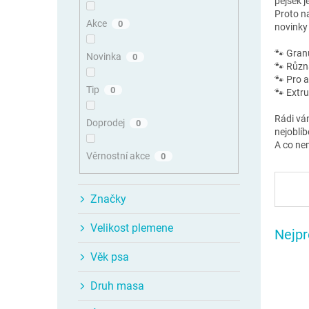
pejsek j
n
Proto na
n
Akce
0
novinky 
í
p
🐾 Granu
Novinka
0
🐾 Různá
a
🐾 Pro a
n
Tip
0
🐾 Extr
e
l
Rádi vá
Doprodej
0
nejoblíb
A co ne
Věrnostní akce
0
Značky
Velikost plemene
Nejpr
Věk psa
Druh masa