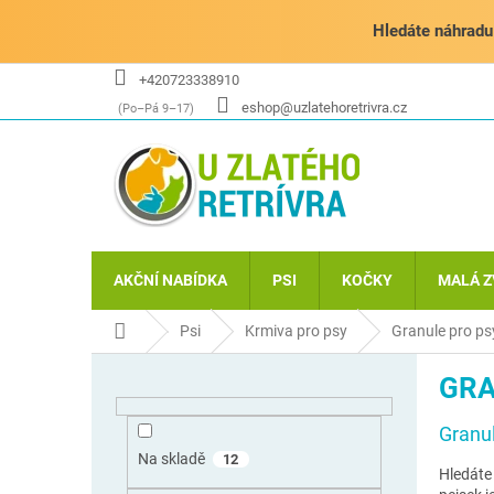
Přejít
na
Hledáte náhradu 
obsah
+420723338910
eshop@uzlatehoretrivra.cz
AKČNÍ NABÍDKA
PSI
KOČKY
MALÁ Z
Domů
Psi
Krmiva pro psy
Granule pro ps
P
GRA
o
s
Granul
t
r
Na skladě
12
Hledáte
a