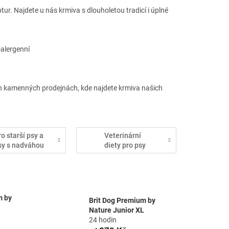
ur. Najdete u nás krmiva s dlouholetou tradicí i úplné
oalergenní
h kamenných prodejnách, kde najdete krmiva našich
ro starší psy a
Veterinární
sy s nadváhou
diety pro psy
m by
Brit Dog Premium by
Nature Junior XL
24 hodin