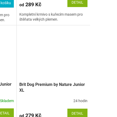
DETAIL
 košíku
289 Kč
od
Kompletní krmivo s kuřecím masem pro
em pro
štěňata velkých plemen.
men.
Junior
Brit Dog Premium by Nature Junior
XL
Skladem
24 hodin
ETAIL
DETAIL
279 Kč
od