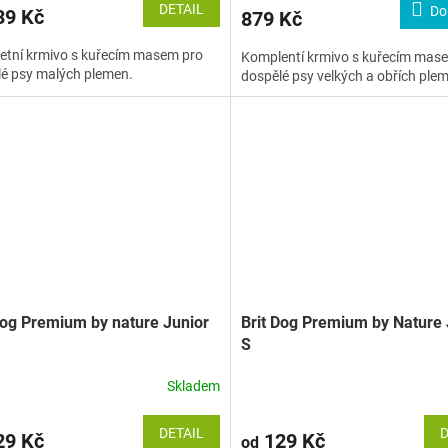
DETAIL
Do
9 Kč
879 Kč
etní krmivo s kuřecím masem pro
Komplentí krmivo s kuřecím mas
é psy malých plemen.
dospělé psy velkých a obřích ple
Dog Premium by nature Junior
Brit Dog Premium by Nature 
S
Skladem
DETAIL
D
9 Kč
129 Kč
od