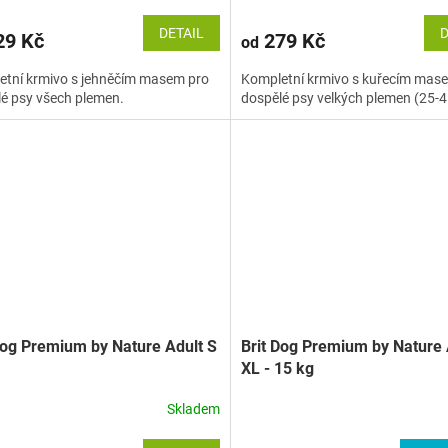
DETAIL
D
9 Kč
279 Kč
od
etní krmivo s jehněčím masem pro
Kompletní krmivo s kuřecím mas
é psy všech plemen.
dospělé psy velkých plemen (25-4
Dog Premium by Nature Adult S
Brit Dog Premium by Nature 
XL - 15 kg
Skladem