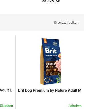
279 Kč
od
13
položek celkem
Adult L
Brit Dog Premium by Nature Adult M
Skladem
Skladem