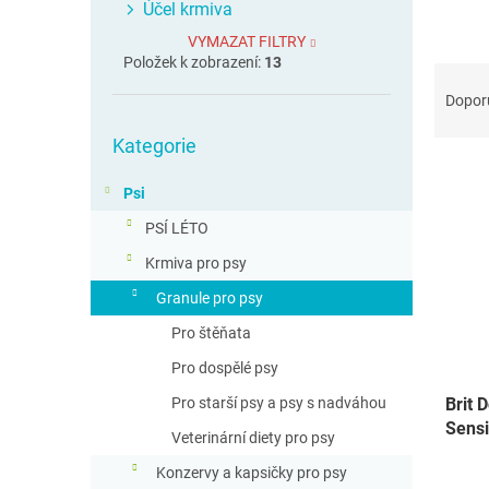
Účel krmiva
VYMAZAT FILTRY
Položek k zobrazení:
13
Ř
a
Dopor
z
Přeskočit
e
Kategorie
kategorie
V
n
ý
í
Psi
p
p
PSÍ LÉTO
i
r
s
o
Krmiva pro psy
p
d
Granule pro psy
r
u
o
Pro štěňata
k
d
t
Pro dospělé psy
u
ů
Pro starší psy a psy s nadváhou
Brit 
k
Sensi
t
Veterinární diety pro psy
ů
Konzervy a kapsičky pro psy