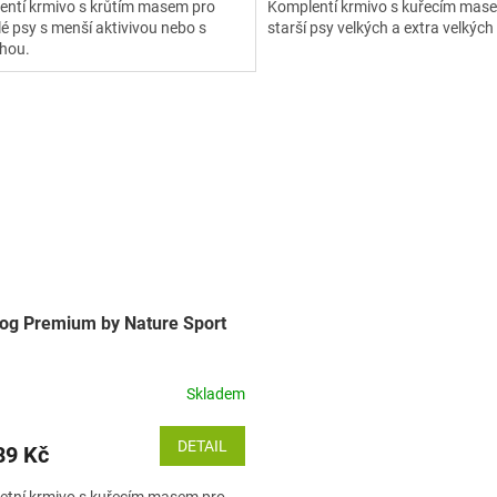
entí krmivo s krůtím masem pro
Komplentí krmivo s kuřecím mas
é psy s menší aktivivou nebo s
starší psy velkých a extra velkýc
hou.
Dog Premium by Nature Sport
Skladem
DETAIL
9 Kč