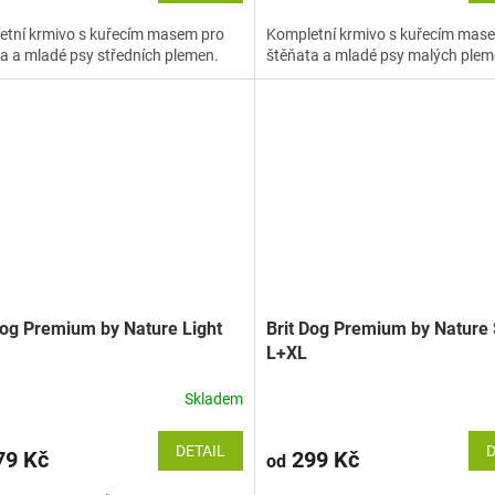
etní krmivo s kuřecím masem pro
Kompletní krmivo s kuřecím mas
a a mladé psy středních plemen.
štěňata a mladé psy malých plem
Dog Premium by Nature Light
Brit Dog Premium by Nature 
L+XL
Skladem
DETAIL
D
9 Kč
299 Kč
od