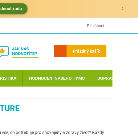
édnout řadu
HODNOCENÍ OBCHODU
MOJE OBJEDNÁVKA
Přihlášení
Nákupní
Prázdný košík
košík
RISTIKA
HODNOCENÍ NAŠEHO TÝMU
DOPRAVA A PLATBA
ATURE
vše, co potřebuje pro spokojený a zdravý život? Každý