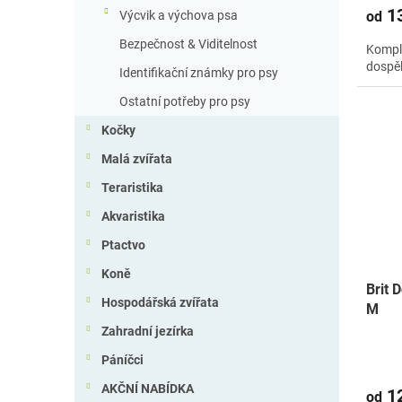
13
od
Výcvik a výchova psa
Bezpečnost & Viditelnost
Kompl
dospěl
Identifikační známky pro psy
Ostatní potřeby pro psy
Kočky
Malá zvířata
Teraristika
Akvaristika
Ptactvo
Koně
Brit 
Hospodářská zvířata
M
Zahradní jezírka
Páníčci
AKČNÍ NABÍDKA
12
od