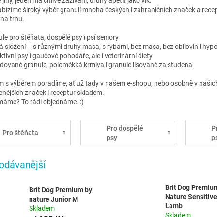
e jiný, jeden má citlivé zažívání, druhý apetit jako vlk.
bízíme široký výběr granulí mnoha českých i zahraničních značek a recept
na trhu.
le pro štěňata, dospělé psy i psí seniory
 složení – s různými druhy masa, s rybami, bez masa, bez obilovin i hyp
ktivní psy i gaučové pohodáře, ale i veterinární diety
udované granule, poloměkká krmiva i granule lisované za studena
m s výběrem poradíme, ať už tady v našem e-shopu, nebo osobně v našic
enějších značek i receptur skladem.
máme? To rádi objednáme. :)
Pro dospělé
P
Pro štěňata
psy
p
odávanější
Brit Dog Premiu
Brit Dog Premium by
Nature Sensitive
nature Junior M
Lamb
Skladem
Skladem