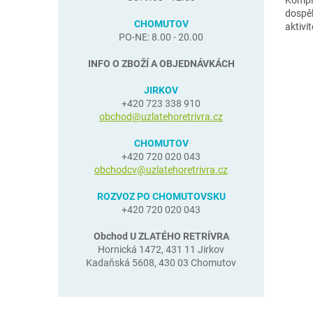
Kompl
dospěl
CHOMUTOV
aktivi
PO-NE: 8.00 - 20.00
INFO O ZBOŽÍ A OBJEDNÁVKÁCH
JIRKOV
+420 723 338 910
obchod@uzlatehoretrivra.cz
CHOMUTOV
+420 720 020 043
obchodcv@uzlatehoretrivra.cz
ROZVOZ PO CHOMUTOVSKU
+420 720 020 043
Obchod U ZLATÉHO RETRÍVRA
Hornická 1472, 431 11 Jirkov
Kadaňská 5608, 430 03 Chomutov