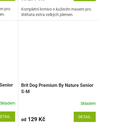
em pro
Kompletní krmivo s kužecím masem pro
en.
štěňata extra velkých plemen.
Senior
Brit Dog Premium By Nature Senior
S-M
Skladem
Skladem
ETAIL
DETAIL
129 Kč
od