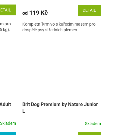
ETAIL
DETAIL
119 Kč
od
em pro
Kompletní krmivo s kuřecím masem pro
5 kg).
dospělé psy středních plemen.
Adult
Brit Dog Premium by Nature Junior
L
Skladem
Skladem