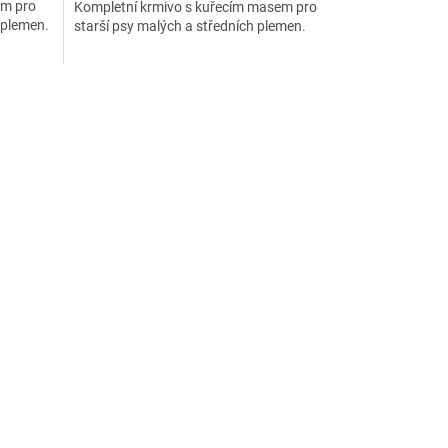
em pro
Kompletní krmivo s kuřecím masem pro
h plemen.
starší psy malých a středních plemen.