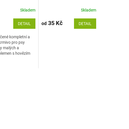
edium
Skladem
Skladem
35 Kč
od
DETAIL
DETAIL
čené kompletní a
rmivo pro psy
y malých a
plemen s hovězím
eleninou.