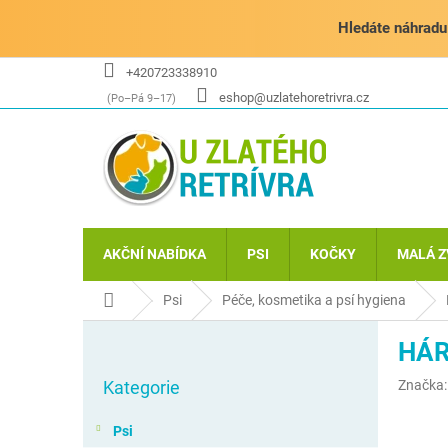
Přejít
na
Hledáte náhradu 
obsah
+420723338910
eshop@uzlatehoretrivra.cz
AKČNÍ NABÍDKA
PSI
KOČKY
MALÁ Z
Domů
Psi
Péče, kosmetika a psí hygiena
P
HÁR
o
Přeskočit
s
Kategorie
Značka
kategorie
t
r
Psi
a