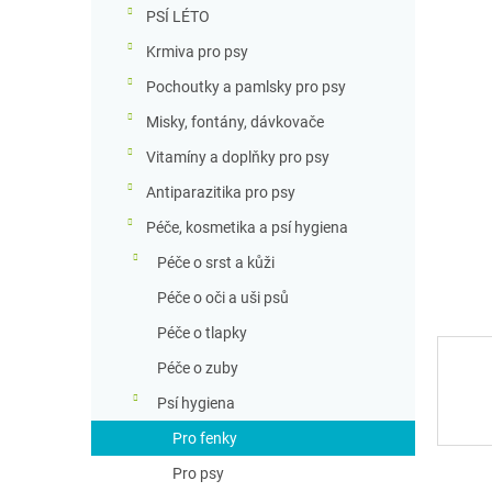
n
PSÍ LÉTO
n
Krmiva pro psy
í
p
Pochoutky a pamlsky pro psy
a
Misky, fontány, dávkovače
n
e
Vitamíny a doplňky pro psy
l
Antiparazitika pro psy
Péče, kosmetika a psí hygiena
Péče o srst a kůži
Péče o oči a uši psů
Péče o tlapky
Péče o zuby
Psí hygiena
Pro fenky
Pro psy