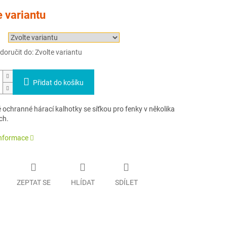
e variantu
oručit do:
Zvolte variantu
Přidat do košíku
 ochranné hárací kalhotky se síťkou pro fenky v několika
ch.
informace
ZEPTAT SE
HLÍDAT
SDÍLET