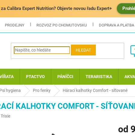
za Calibra Expert Nutrition? Objevte novou řadu Expert+
Prohl
PRODEJNY
ROZVOZ PO CHOMUTOVSKU
DOPRAVA A PLATBA
HLEDAT
VÍŘATA
PTACTVO
PÁNÍČCI
TERARISTIKA
AKVA
Psí hygiena
Pro fenky
Hárací kalhotky Comfort - síťované
ACÍ KALHOTKY COMFORT - SÍŤOVAN
:
Trixie
od
9