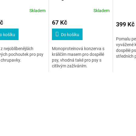
Small/M
Skladem
Skladem
č
67 Kč
399 Kč
o košíku
Do košíku
Pomalu pe
vyvážené k
z nejoblíbenějších
Monoproteinová konzerva s
dospělé ps
vých pochoutek pro psy
králičím masem pro dospělé
středních 
é chrupavky.
psy, vhodná také pro psy s
masem a z
citlivým zažíváním.