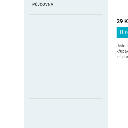
PŮJČOVNA
29 K
D
Jedna 
křupa
z čist