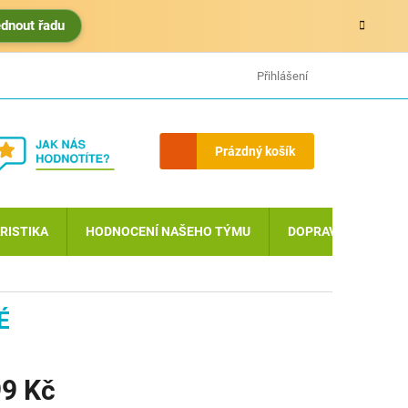
édnout řadu
HODNOCENÍ OBCHODU
MOJE OBJEDNÁVKA
Přihlášení
Nákupní
Prázdný košík
košík
RISTIKA
HODNOCENÍ NAŠEHO TÝMU
DOPRAVA A PLATBA
É
9 Kč