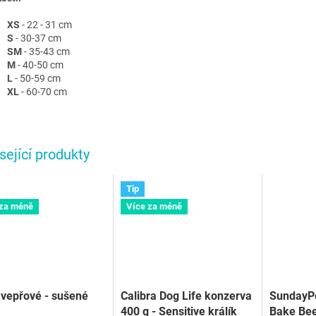
XS
- 22 - 31 cm
S
- 30-37 cm
SM
- 35-43 cm
M
- 40-50 cm
L
- 50-59 cm
XL
- 60-70 cm
sející produkty
Tip
 za méně
Více za méně
vepřové - sušené
Calibra Dog Life konzerva
SundayPe
400 g - Sensitive králík
Bake Bee