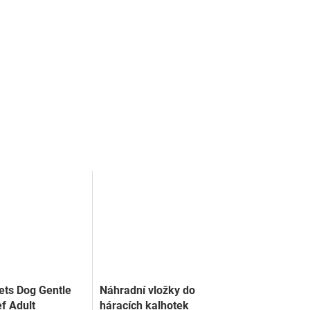
ts Dog Gentle
Náhradní vložky do
f Adult
háracích kalhotek