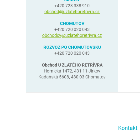
+420 723 338 910
obchod@uzlatehoretrivra.cz
CHOMUTOV
+420 720 020 043
obchodcv@uzlatehoretrivra.cz
ROZVOZ PO CHOMUTOVSKU
+420 720 020 043
Obchod U ZLATÉHO RETRÍVRA
Hornická 1472, 431 11 Jirkov
Kadaňská 5608, 430 03 Chomutov
Z
á
p
a
t
Kontakt
í