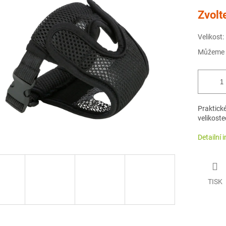
Měrná
Zvolt
cena:
Velikost:
Můžeme d
Praktické
velikoste
Detailní 
TISK