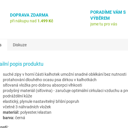
PORADÍME VÁM S
DOPRAVA ZDARMA
VÝBĚREM
při nákupu nad
1.499 Kč
jsme tu pro vás
s
Diskuze
ailní popis produktu
suché zipy v horní části kalhotek umožní snadné oblékání bez nutnosti
protahování dlouhého ocasu psa dírkou v kalhotkách
síťovaná vložka pro dobrou absorpci vlhkosti
prodyšný materiál (síťovina) - zaručuje optimální cirkulaci vzduchu a pr
podráždění kůže
elastický, plynule nastavitelný břišní popruh
včetně 3 náhradních vložek
materiál:
polyester/elastan
barva:
černá
osti: