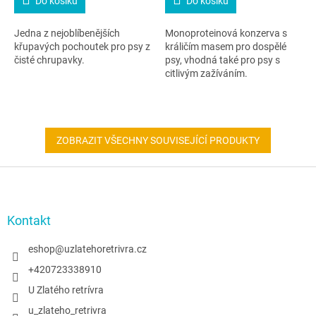
Do košíku
Do košíku
Jedna z nejoblíbenějších
Monoproteinová konzerva s
křupavých pochoutek pro psy z
králičím masem pro dospělé
čisté chrupavky.
psy, vhodná také pro psy s
citlivým zažíváním.
ZOBRAZIT VŠECHNY SOUVISEJÍCÍ PRODUKTY
Z
á
p
a
Kontakt
t
í
eshop
@
uzlatehoretrivra.cz
+420723338910
U Zlatého retrívra
u_zlateho_retrivra