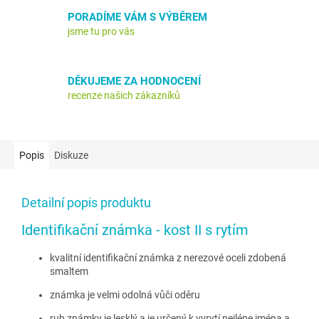
PORADÍME VÁM S VÝBĚREM
jsme tu pro vás
DĚKUJEME ZA HODNOCENÍ
recenze našich zákazníků
Popis
Diskuze
Detailní popis produktu
Identifikační známka - kost II s rytím
kvalitní identifikační známka z nerezové oceli zdobená
smaltem
známka je velmi odolná vůči oděru
rub známky je lesklý a je určený k vyrytí nejlépe jména a