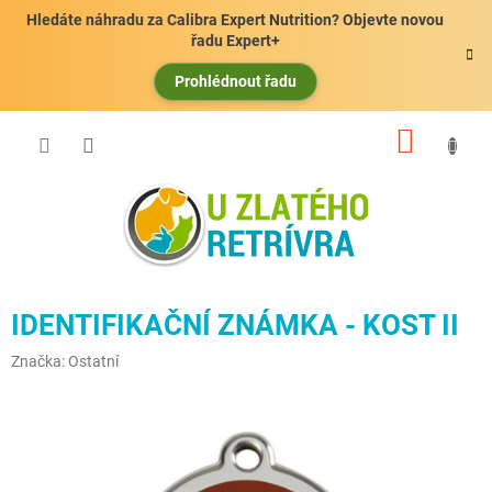
Přejít
Hledáte náhradu za Calibra Expert Nutrition? Objevte novou
na
řadu Expert+
obsah
Prohlédnout řadu
NÁKUP
KOŠÍK
IDENTIFIKAČNÍ ZNÁMKA - KOST II
Značka:
Ostatní