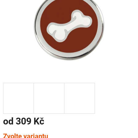
od
309 Kč
Měrná
Zvolte variantu
cena: