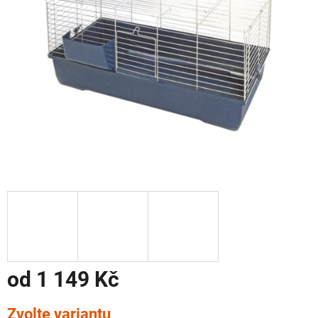
od
1 149 Kč
Měrná
Zvolte variantu
cena: