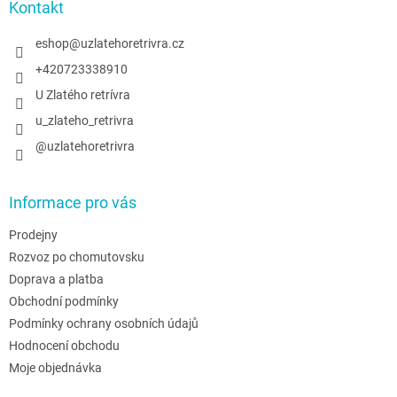
a
Kontakt
t
í
eshop
@
uzlatehoretrivra.cz
+420723338910
U Zlatého retrívra
u_zlateho_retrivra
@uzlatehoretrivra
Informace pro vás
Prodejny
Rozvoz po chomutovsku
Doprava a platba
Obchodní podmínky
Podmínky ochrany osobních údajů
Hodnocení obchodu
Moje objednávka