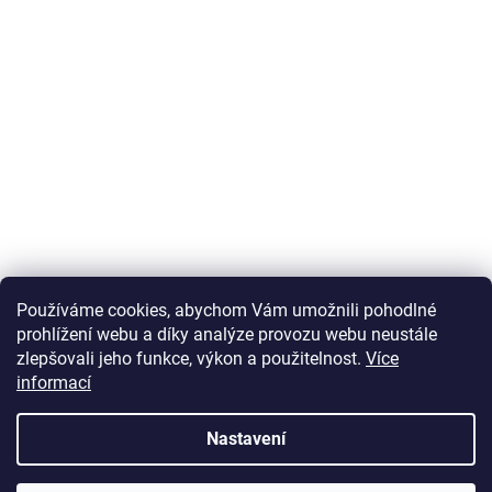
Používáme cookies, abychom Vám umožnili pohodlné
prohlížení webu a díky analýze provozu webu neustále
zlepšovali jeho funkce, výkon a použitelnost.
Více
informací
Vytvořil Shoptet
Nastavení
Copyright 2026
U Zlatého retrívra.cz
. Všechna práva vyhrazena.