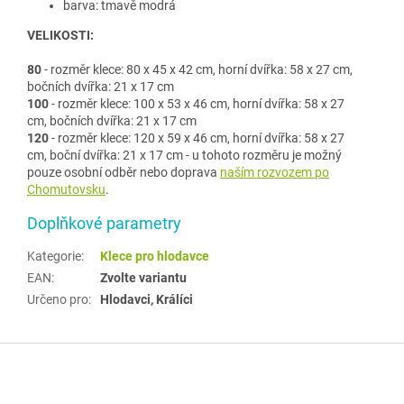
barva: tmavě modrá
VELIKOSTI:
80
- rozměr klece: 80 x 45 x 42 cm, horní dvířka: 58 x 27 cm,
bočních dvířka: 21 x 17 cm
100
- rozměr klece: 100 x 53 x 46 cm, horní dvířka: 58 x 27
cm, bočních dvířka: 21 x 17 cm
120
- rozměr klece: 120 x 59 x 46 cm,
horní dvířka: 58 x 27
cm,
boční dvířka: 21 x 17 cm - u tohoto rozměru je možný
pouze osobní odběr nebo doprava
naším rozvozem po
Chomutovsku
.
Doplňkové parametry
Kategorie
:
Klece pro hlodavce
EAN
:
Zvolte variantu
Určeno pro
:
Hlodavci, Králíci
Z
á
p