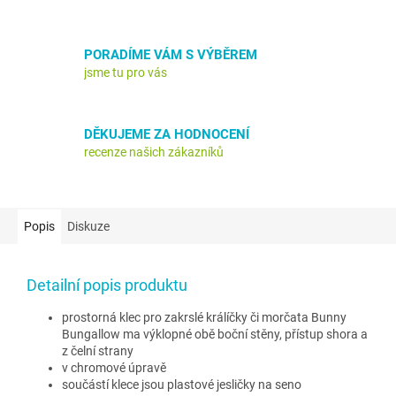
PORADÍME VÁM S VÝBĚREM
jsme tu pro vás
DĚKUJEME ZA HODNOCENÍ
recenze našich zákazníků
Popis
Diskuze
Detailní popis produktu
prostorná klec pro zakrslé králíčky či morčata Bunny
Bungallow ma výklopné obě boční stěny, přístup shora a
z čelní strany
v chromové úpravě
součástí klece jsou plastové jesličky na seno