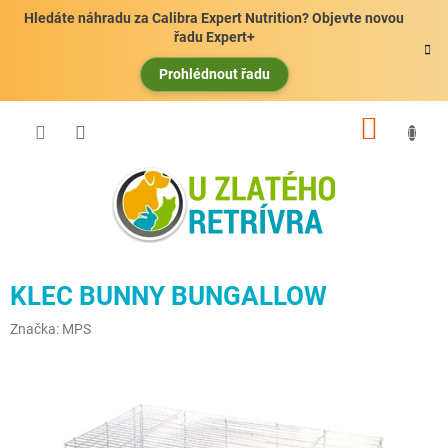
Přejít
Hledáte náhradu za Calibra Expert Nutrition? Objevte novou
na
řadu Expert+
obsah
Prohlédnout řadu
NÁKUP
KOŠÍK
KLEC BUNNY BUNGALLOW
Značka:
MPS