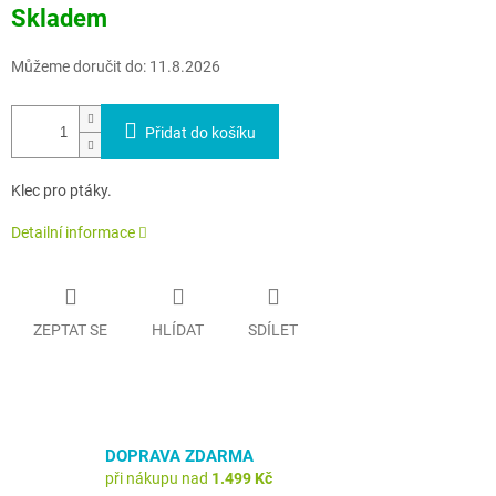
Měrná
Skladem
cena:
Můžeme doručit do:
11.8.2026
Přidat do košíku
Klec pro ptáky.
Detailní informace
ZEPTAT SE
HLÍDAT
SDÍLET
DOPRAVA ZDARMA
při nákupu nad
1.499 Kč