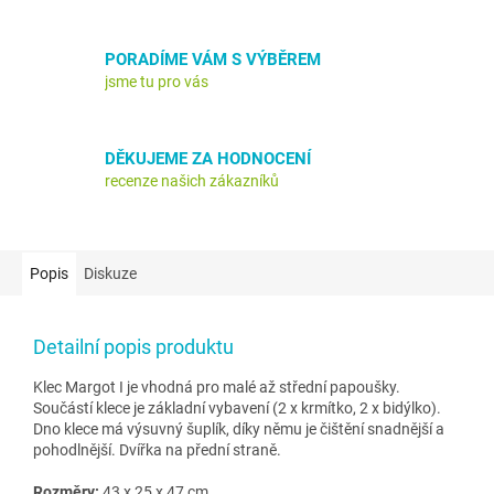
PORADÍME VÁM S VÝBĚREM
jsme tu pro vás
DĚKUJEME ZA HODNOCENÍ
recenze našich zákazníků
Popis
Diskuze
Detailní popis produktu
Klec Margot I je vhodná pro malé až střední papoušky.
Součástí klece je základní vybavení (2 x krmítko, 2 x bidýlko).
Dno klece má výsuvný šuplík, díky němu je čištění snadnější a
pohodlnější. Dvířka na přední straně.
Rozměry:
43 x 25 x 47 cm