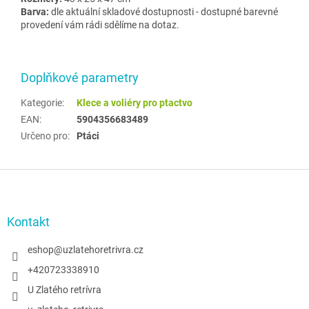
Barva:
dle aktuální skladové dostupnosti - dostupné barevné
provedení vám rádi sdělíme na dotaz.
Doplňkové parametry
Kategorie
:
Klece a voliéry pro ptactvo
EAN
:
5904356683489
Určeno pro
:
Ptáci
Z
á
p
a
Kontakt
t
í
eshop
@
uzlatehoretrivra.cz
+420723338910
U Zlatého retrívra