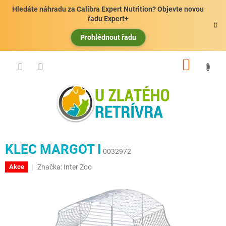
Přejít
Hledáte náhradu za Calibra Expert Nutrition? Objevte novou
na
řadu Expert+
obsah
Prohlédnout řadu
NÁKUP
KOŠÍK
KLEC MARGOT I
0032972
Značka:
Inter Zoo
Akce