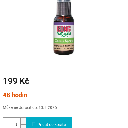
199 Kč
Měrná
48 hodin
cena:
Můžeme doručit do:
13.8.2026
Přidat do košíku