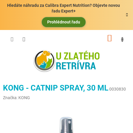
Přejít
Hledáte náhradu za Calibra Expert Nutrition? Objevte novou
na
řadu Expert+
obsah
Prohlédnout řadu
NÁKUP
KOŠÍK
KONG - CATNIP SPRAY, 30 ML
0030830
Značka:
KONG