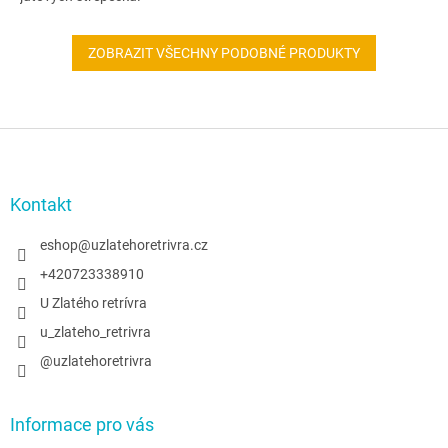
ZOBRAZIT VŠECHNY PODOBNÉ PRODUKTY
Z
á
p
a
Kontakt
t
í
eshop
@
uzlatehoretrivra.cz
+420723338910
U Zlatého retrívra
u_zlateho_retrivra
@uzlatehoretrivra
Informace pro vás