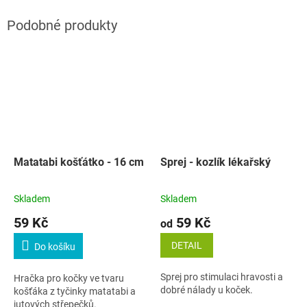
Matatabi košťátko - 16 cm
Sprej - kozlík lékařský
Skladem
Skladem
59 Kč
59 Kč
od
DETAIL
Do košíku
Sprej pro stimulaci hravosti a
Hračka pro kočky ve tvaru
dobré nálady u koček.
košťáka z tyčinky matatabi a
jutových střepečků.