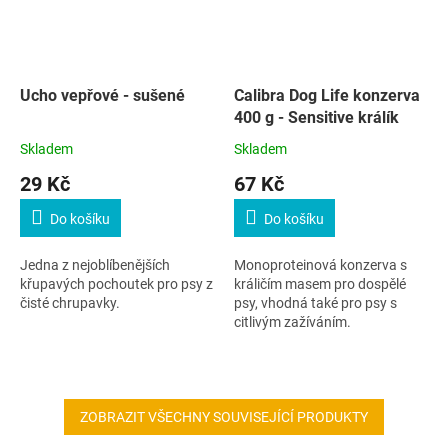
Ucho vepřové - sušené
Calibra Dog Life konzerva
400 g - Sensitive králík
Skladem
Skladem
29 Kč
67 Kč
Do košíku
Do košíku
Jedna z nejoblíbenějších
Monoproteinová konzerva s
křupavých pochoutek pro psy z
králičím masem pro dospělé
čisté chrupavky.
psy, vhodná také pro psy s
citlivým zažíváním.
ZOBRAZIT VŠECHNY SOUVISEJÍCÍ PRODUKTY