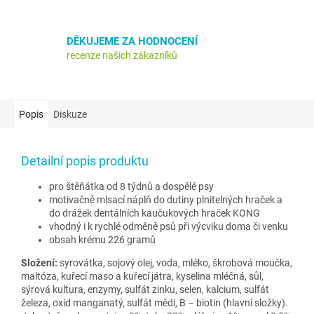
DĚKUJEME ZA HODNOCENÍ
recenze našich zákazníků
Popis
Diskuze
Detailní popis produktu
pro štěňátka od 8 týdnů a dospělé psy
motivačně mlsací náplň do dutiny plnitelných hraček a
do drážek dentálních kaučukových hraček KONG
vhodný i k rychlé odměně psů při výcviku doma či venku
obsah krému 226 gramů
Složení:
syrovátka, sojový olej, voda, mléko, škrobová moučka,
maltóza, kuřecí maso a kuřecí játra, kyselina mléčná, sůl,
sýrová kultura, enzymy, sulfát zinku, selen, kalcium, sulfát
železa, oxid manganatý, sulfát mědi, B – biotin (hlavní složky).