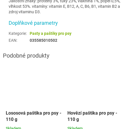
Jakostní znaky: proteiny 3%, tuky 23%, vláknina 1%, popel 0,5%,
vlhkost 53%. vitamíny: vitamin E, B12, A, C, B6, B1, vitamin B2 a
zdroj vitaminu D3.
Doplňkové parametry
Kategorie
:
Pasty a paštiky pro psy
EAN
:
035585010502
Lososová paštika pro psy -
Hovězí paštika pro psy -
110 g
110 g
Skladem
Skladem