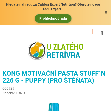
Přejít
Hledáte náhradu za Calibra Expert Nutrition? Objevte novou
na
řadu Expert+
obsah
Prohlédnout řadu
NÁKUP
KOŠÍK
KONG MOTIVAČNÍ PASTA STUFF´N
226 G - PUPPY (PRO ŠTĚŇATA)
006929
Značka:
KONG