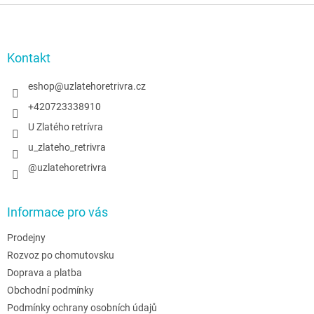
Z
á
p
a
Kontakt
t
í
eshop
@
uzlatehoretrivra.cz
+420723338910
U Zlatého retrívra
u_zlateho_retrivra
@uzlatehoretrivra
Informace pro vás
Prodejny
Rozvoz po chomutovsku
Doprava a platba
Obchodní podmínky
Podmínky ochrany osobních údajů