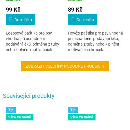
99 Kč
89 Kč
Do košíku
Do košíku
Lososová paštika pro psy
Hovězí paštika pro psy vhodná
vhodná při usnadnění
při usnadnění podávání léků,
podávání léků, odměna z tuby
odměna z tuby nebo k plnění
nebo k plnění motivačních
motivačních hraček.
hraček.
ZOBRAZIT VŠECHNY PODOBNÉ PRODUKTY
Související produkty
Tip
Tip
Více za méně
Více za méně