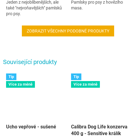
Jeden z nejoblíbenějších, ale
Pamlsky pro psy z hovězího
také "nejvoňavějších" pamlsků
masa.
pro psy.
ZOBRAZIT VŠECHNY PODOBNÉ PRODUKTY
Související produkty
Tip
Tip
Více za méně
Více za méně
Ucho vepřové - sušené
Calibra Dog Life konzerva
400 g - Sensitive králík