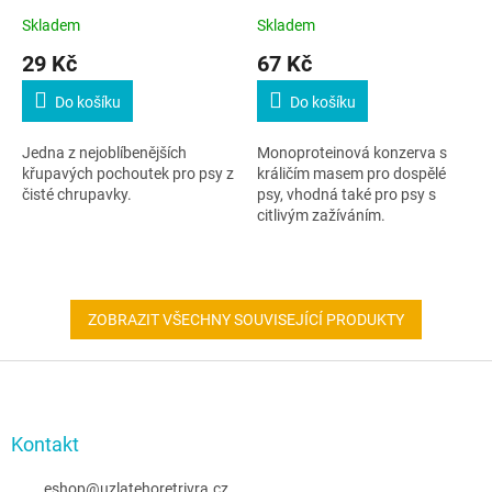
Skladem
Skladem
29 Kč
67 Kč
Do košíku
Do košíku
Jedna z nejoblíbenějších
Monoproteinová konzerva s
křupavých pochoutek pro psy z
králičím masem pro dospělé
čisté chrupavky.
psy, vhodná také pro psy s
citlivým zažíváním.
ZOBRAZIT VŠECHNY SOUVISEJÍCÍ PRODUKTY
Z
á
p
a
Kontakt
t
í
eshop
@
uzlatehoretrivra.cz