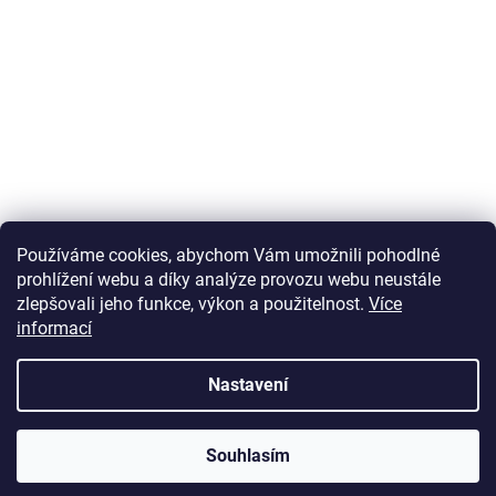
Používáme cookies, abychom Vám umožnili pohodlné
prohlížení webu a díky analýze provozu webu neustále
zlepšovali jeho funkce, výkon a použitelnost.
Více
informací
Vytvořil Shoptet
Nastavení
Copyright 2026
U Zlatého retrívra.cz
. Všechna práva vyhrazena.
Souhlasím
Upravit nastavení cookies