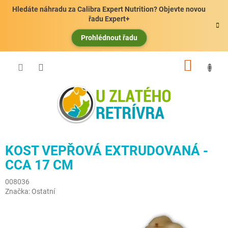
Přejít
Hledáte náhradu za Calibra Expert Nutrition? Objevte novou
na
řadu Expert+
obsah
Prohlédnout řadu
NÁKUP
KOŠÍK
KOST VEPŘOVÁ EXTRUDOVANÁ -
CCA 17 CM
008036
Značka:
Ostatní