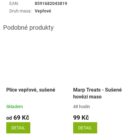
EAN
:
8591682043819
Druh masa
:
Vepřové
Plíce vepřové, sušené
Marp Treats - Sušené
hovězí maso
Skladem
48 hodin
69 Kč
99 Kč
od
DETAIL
DETAIL