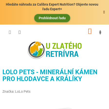
Přejít
Hledáte náhradu za Calibra Expert Nutrition? Objevte novou
na
řadu Expert+
obsah
Prohlédnout řadu
NÁKUP
KOŠÍK
LOLO PETS - MINERÁLNÍ KÁMEN
PRO HLODAVCE A KRÁLÍKY
Značka:
LoLo Pets