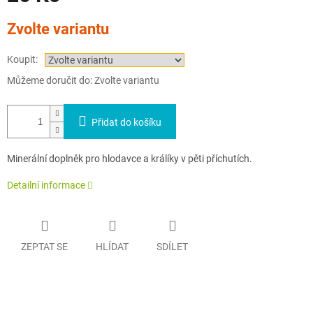
Měrná
Zvolte variantu
cena:
Koupit:
Můžeme doručit do:
Zvolte variantu
Přidat do košíku
Minerální doplněk pro hlodavce a králíky v pěti příchutích.
Detailní informace
ZEPTAT SE
HLÍDAT
SDÍLET