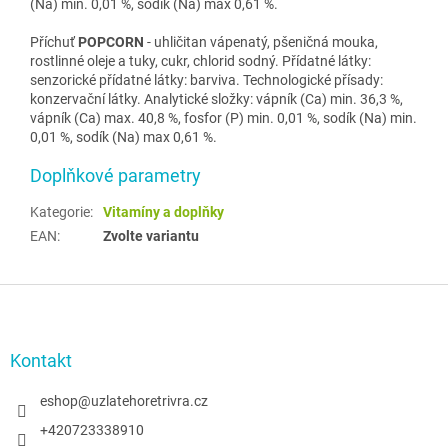
(Na) min. 0,01 %, sodík (Na) max 0,61 %.
Příchuť
POPCORN
- uhličitan vápenatý, pšeničná mouka,
rostlinné oleje a tuky, cukr, chlorid sodný. Přídatné látky:
senzorické přídatné látky: barviva. Technologické přísady:
konzervační látky. Analytické složky: vápník (Ca) min. 36,3 %,
vápník (Ca) max. 40,8 %, fosfor (P) min. 0,01 %, sodík (Na) min.
0,01 %, sodík (Na) max 0,61 %.
Doplňkové parametry
Kategorie
:
Vitamíny a doplňky
EAN
:
Zvolte variantu
Z
á
p
a
Kontakt
t
í
eshop
@
uzlatehoretrivra.cz
+420723338910