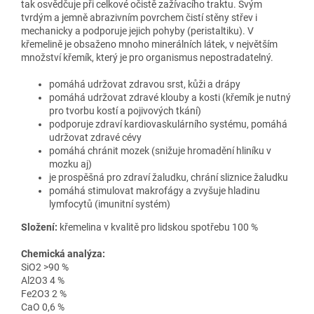
tak osvědčuje při celkové očistě zažívacího traktu. Svým
tvrdým a jemně abrazivním povrchem čistí stěny střev i
mechanicky a podporuje jejich pohyby (peristaltiku). V
křemelině je obsaženo mnoho minerálních látek, v největším
množství křemík, který je pro organismus nepostradatelný.
pomáhá udržovat zdravou srst, kůži a drápy
pomáhá udržovat zdravé klouby a kosti (křemík je nutný
pro tvorbu kostí a pojivových tkání)
podporuje zdraví kardiovaskulárního systému, pomáhá
udržovat zdravé cévy
pomáhá chránit mozek (snižuje hromadění hliníku v
mozku aj)
je prospěšná pro zdraví žaludku, chrání sliznice žaludku
pomáhá stimulovat makrofágy a zvyšuje hladinu
lymfocytů (imunitní systém)
Složení:
křemelina v kvalitě pro lidskou spotřebu 100 %
Chemická analýza:
SiO2 >90 %
Al2O3 4 %
Fe2O3 2 %
CaO 0,6 %