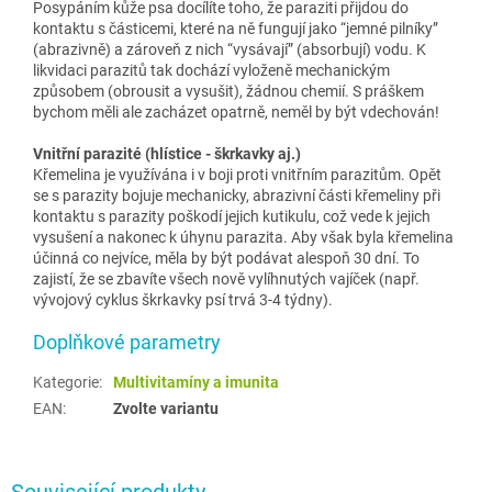
Posypáním kůže psa docílíte toho, že paraziti přijdou do
kontaktu s částicemi, které na ně fungují jako “jemné pilníky”
(abrazivně) a zároveň z nich “vysávají” (absorbují) vodu. K
likvidaci parazitů tak dochází vyloženě mechanickým
způsobem (obrousit a vysušit), žádnou chemií. S práškem
bychom měli ale zacházet opatrně, neměl by být vdechován!
Vnitřní parazité (hlístice - škrkavky aj.)
Křemelina je využívána i v boji proti vnitřním parazitům. Opět
se s parazity bojuje mechanicky, abrazivní části křemeliny při
kontaktu s parazity poškodí jejich kutikulu, což vede k jejich
vysušení a nakonec k úhynu parazita. Aby však byla křemelina
účinná co nejvíce, měla by být podávat alespoň 30 dní. To
zajistí, že se zbavíte všech nově vylíhnutých vajíček (např.
vývojový cyklus škrkavky psí trvá 3-4 týdny).
Doplňkové parametry
Kategorie
:
Multivitamíny a imunita
EAN
:
Zvolte variantu
Související produkty