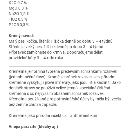
K2O 0,7 %
MgO 0,3 %
Na2O 1,5 %
TiO2 0,3 %
P2O5 0,3 %
Krmný návod:
Malý pes, kočka, štěně: 1 lžička denně po dobu 3 – 4 týdnů
Střední a velký pes: 1 lžíce denně po dobu 3 – 4 týdnů
Přípravek zamíchejte do krmiva. Doporučujeme dělat
pravidelné kúry 3 – 4 x do roka.
Křemelina je hornina tvořená především schránkami rozsivek
(jednobuněčné řasy). Kromě schránek rozsivek se v přírodní
křemelině vyskytují i jílové minerály, jako jsou ilit a kaolinit. Jako
doplněk stravy se používá velice jemná, speciálně čištěná
křemelina s co nejvyšším obsahem schránek rozsivek.
Křemelina používaná pro potravinářské účely by měla být zcela
bez zemité chuti a zápachu.
Křemelina jako přírodní insekticid i anthelmintikum:
Vnější parazité (blechy aj.)