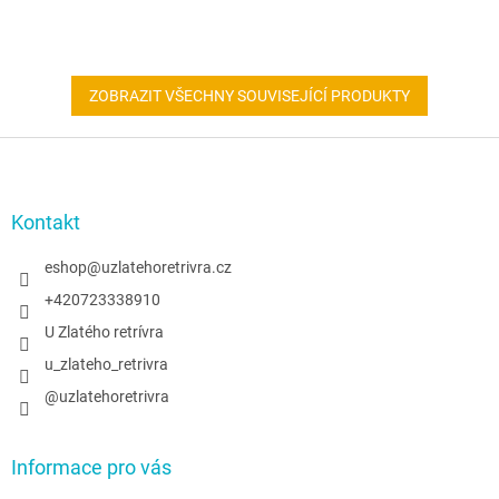
ZOBRAZIT VŠECHNY SOUVISEJÍCÍ PRODUKTY
Z
á
p
a
Kontakt
t
í
eshop
@
uzlatehoretrivra.cz
+420723338910
U Zlatého retrívra
u_zlateho_retrivra
@uzlatehoretrivra
Informace pro vás