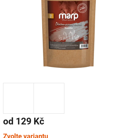
od
129 Kč
Měrná
Zvolte variantu
cena: