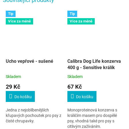
Tip
Tip
Více za méně
Více za méně
Ucho vepřové - sušené
Calibra Dog Life konzerva
400 g - Sensitive králík
Skladem
Skladem
29 Kč
67 Kč
Do košíku
Do košíku
Jedna z nejoblíbenějších
Monoproteinová konzerva s
křupavých pochoutek pro psy z
králičím masem pro dospělé
čisté chrupavky.
psy, vhodná také pro psy s
citlivým zažíváním.