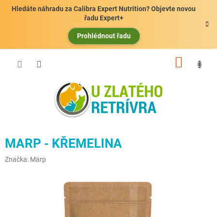
Přejít
Hledáte náhradu za Calibra Expert Nutrition? Objevte novou
na
řadu Expert+
obsah
Prohlédnout řadu
NÁKUP
KOŠÍK
MARP - KŘEMELINA
Značka:
Marp