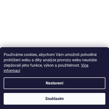
Používáme cookies, abychom Vám umožnili pohodlné
prohlížení webu a díky analýze provozu webu neustále
zlepšovali jeho funkce, výkon a použitelnost.
Více
informací
Vytvořil Shoptet
Nastavení
Copyright 2026
U Zlatého retrívra.cz
. Všechna práva vyhrazena.
Souhlasím
Upravit nastavení cookies