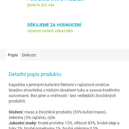
jsme tu pro vás
DĚKUJEME ZA HODNOCENÍ
recenze našich zákazníků
Popis
Diskuze
Detailní popis produktu
Kapsička s jemnými kuřecími filetami v rajčatové omáčce.
Snadno stravitelná s nízkým obsahem tuku a vysoce kvalitními
surovinami. Bez jater a vnitřností - bez vedlejších živočišných
produktů.
Složení:
maso a živočišné produkty (53% kuřecí maso),
zelenina (3% rajčata), rýže.
Jakostní znaky:
hrubé proteiny 13%, vlhkost 83%, hrubé oleje a
tuky 2%, hrubé popeloviny 1%, hrubá vláknina 0,5%.