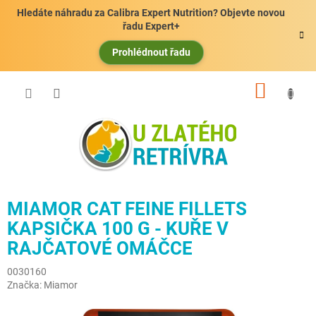
Přejít
Hledáte náhradu za Calibra Expert Nutrition? Objevte novou
na
řadu Expert+
obsah
Prohlédnout řadu
NÁKUP
KOŠÍK
MIAMOR CAT FEINE FILLETS
KAPSIČKA 100 G - KUŘE V
RAJČATOVÉ OMÁČCE
0030160
Značka:
Miamor