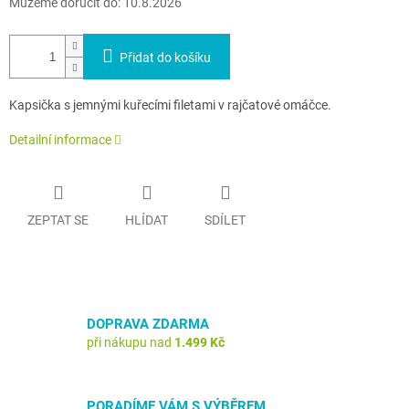
Můžeme doručit do:
10.8.2026
Přidat do košíku
Kapsička s jemnými kuřecími filetami v rajčatové omáčce.
Detailní informace
ZEPTAT SE
HLÍDAT
SDÍLET
DOPRAVA ZDARMA
při nákupu nad
1.499 Kč
PORADÍME VÁM S VÝBĚREM