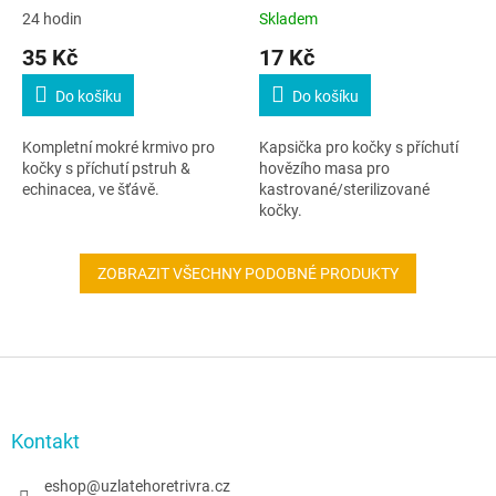
echinacea
24 hodin
Skladem
35 Kč
17 Kč
Do košíku
Do košíku
Kompletní mokré krmivo pro
Kapsička pro kočky s příchutí
kočky s příchutí pstruh &
hovězího masa pro
echinacea, ve šťávě.
kastrované/sterilizované
kočky.
ZOBRAZIT VŠECHNY PODOBNÉ PRODUKTY
Z
á
p
a
Kontakt
t
í
eshop
@
uzlatehoretrivra.cz