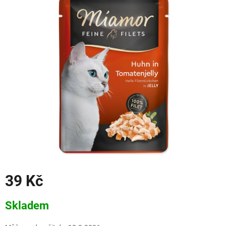
39 Kč
Měrná
Skladem
cena: