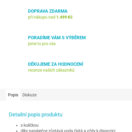
DOPRAVA ZDARMA
při nákupu nad
1.499 Kč
PORADÍME VÁM S VÝBĚREM
jsme tu pro vás
DĚKUJEME ZA HODNOCENÍ
recenze našich zákazníků
Popis
Diskuze
Detailní popis produktu
s kuličkou
díky napáječce zůstává voda čistá a vždy k dispozici