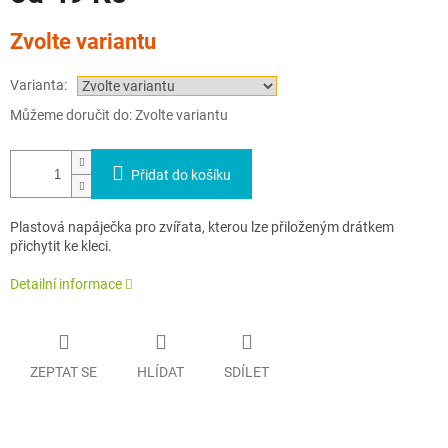
Měrná
Zvolte variantu
cena:
Varianta:
Můžeme doručit do:
Zvolte variantu
Přidat do košíku
Plastová napáječka pro zvířata, kterou lze přiloženým drátkem
přichytit ke kleci.
Detailní informace
ZEPTAT SE
HLÍDAT
SDÍLET