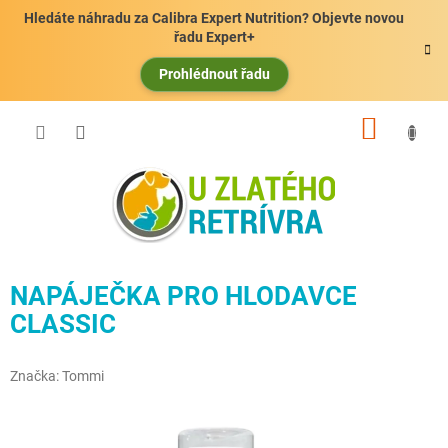
Přejít
Hledáte náhradu za Calibra Expert Nutrition? Objevte novou
na
řadu Expert+
obsah
Prohlédnout řadu
NÁKUP
KOŠÍK
NAPÁJEČKA PRO HLODAVCE
CLASSIC
Značka:
Tommi