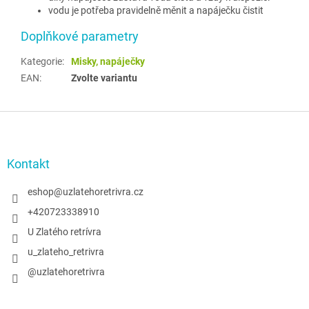
vodu je potřeba pravidelně měnit a napáječku čistit
Doplňkové parametry
Kategorie
:
Misky, napáječky
EAN
:
Zvolte variantu
Z
á
p
a
Kontakt
t
í
eshop
@
uzlatehoretrivra.cz
+420723338910
U Zlatého retrívra
u_zlateho_retrivra
@uzlatehoretrivra