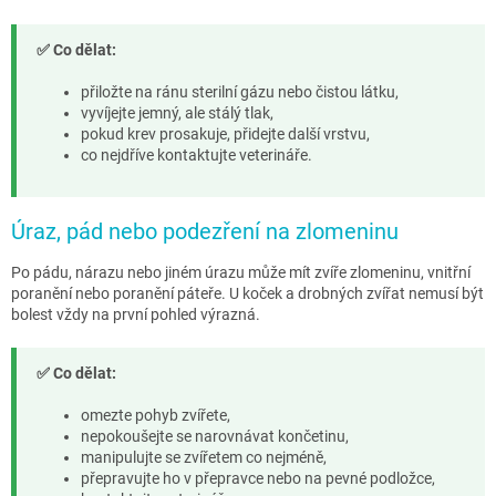
✅ Co dělat:
přiložte na ránu sterilní gázu nebo čistou látku,
vyvíjejte jemný, ale stálý tlak,
pokud krev prosakuje, přidejte další vrstvu,
co nejdříve kontaktujte veterináře.
Úraz, pád nebo podezření na zlomeninu
Po pádu, nárazu nebo jiném úrazu může mít zvíře zlomeninu, vnitřní
poranění nebo poranění páteře. U koček a drobných zvířat nemusí být
bolest vždy na první pohled výrazná.
✅ Co dělat:
omezte pohyb zvířete,
nepokoušejte se narovnávat končetinu,
manipulujte se zvířetem co nejméně,
přepravujte ho v přepravce nebo na pevné podložce,