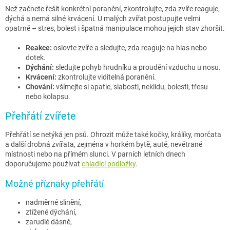
Než začnete řešit konkrétní poranění, zkontrolujte, zda zvíře reaguje,
dýchá a nemá silné krvácení. U malých zvířat postupujte velmi
opatrně – stres, bolest i špatná manipulace mohou jejich stav zhoršit.
Reakce:
oslovte zvíře a sledujte, zda reaguje na hlas nebo
dotek.
Dýchání:
sledujte pohyb hrudníku a proudění vzduchu u nosu.
Krvácení:
zkontrolujte viditelná poranění.
Chování:
všímejte si apatie, slabosti, neklidu, bolesti, třesu
nebo kolapsu.
Přehřátí zvířete
Přehřátí se netýká jen psů. Ohrozit může také kočky, králíky, morčata
a další drobná zvířata, zejména v horkém bytě, autě, nevětrané
místnosti nebo na přímém slunci. V parních letních dnech
doporučujeme používat
chladící podložky
.
Možné příznaky přehřátí
nadměrné slinění,
ztížené dýchání,
zarudlé dásně,