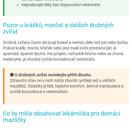
nepodávejte léky bez doporučení veterináře.
Pozor u králíků, morčat a dalších drobných
zvířat
Drobná zvířata často skrývají bolest a nemoc déle než psi nebo kočky.
Pokud králík, morče, křeček nebo jiné malé zvíře přestane jíst, je
apatické, špatně dýchá, má průjem, nafouklé břicho nebo se chová
neobvykle, je vhodné rychle kontaktovat veterináře.
🟠 U drobných zvířat nečekejte příliš dlouho.
Zdravotní stav se u nich může zhoršit rychleji než u větších
mazlíčků. Důležitý je klid, teplotní komfort, šetrná manipulace a
rychlá konzultace s veterinářem.
Co by měla obsahovat lékárnička pro domácí
mazlíčky