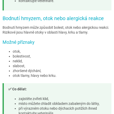
kontaktujte veterináře.
Bodnutí hmyzem, otok nebo alergická reakce
Bodnutí hmyzem může způsobit bolest, otok nebo alergickou reakci.
Rizikové jsou hlavně otoky v oblasti hlavy, krku a tlamy.
Možné příznaky
otok,
bolestivost,
neklid,
slabost,
zhoršené dýchání,
otok tlamy, hlavy nebo krku.
✅ Co dělat:
zajistěte zvířeti klid,
místo můžete chladit obkladem zabaleným do látky,
při výrazném otoku nebo dýchacích potížích ihned
kontaktujte veterináře,