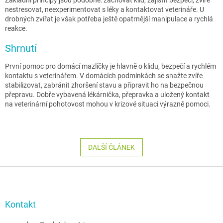
nestresovat, neexperimentovat s léky a kontaktovat veterináře. U
drobných zvířat je však potřeba ještě opatrnější manipulace a rychlá
reakce.
Shrnutí
První pomoc pro domácí mazlíčky je hlavně o klidu, bezpečí a rychlém
kontaktu s veterinářem. V domácích podmínkách se snažte zvíře
stabilizovat, zabránit zhoršení stavu a připravit ho na bezpečnou
přepravu. Dobře vybavená lékárnička, přepravka a uložený kontakt
na veterinární pohotovost mohou v krizové situaci výrazně pomoci.
DALŠÍ ČLÁNEK
Z
á
p
a
Kontakt
t