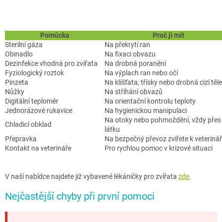
Pomůcka
Proč ji mít
Sterilní gáza
Na překrytí ran
Obinadlo
Na fixaci obvazu
Dezinfekce vhodná pro zvířata
Na drobná poranění
Fyziologický roztok
Na výplach ran nebo očí
Pinzeta
Na klíšťata, třísky nebo drobná cizí těl
Nůžky
Na stříhání obvazů
Digitální teploměr
Na orientační kontrolu teploty
Jednorázové rukavice
Na hygienickou manipulaci
Na otoky nebo pohmoždění, vždy přes
Chladicí obklad
látku
Přepravka
Na bezpečný převoz zvířete k veterinář
Kontakt na veterináře
Pro rychlou pomoc v krizové situaci
V naší nabídce najdete již vybavené lékáničky pro zvířata
zde
.
Nejčastější chyby při první pomoci