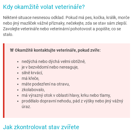
Kdy okamžitě volat veterináře?
Některé situace nesnesou odklad. Pokud má pes, kočka, králík, morče
nebo jiný mazlíček vážné příznaky, nečekejte, zda se stav sám zlepší.
Zavolejte veterináře nebo veterinární pohotovost a popište, co se
stalo.
🚨 Okamžitě kontaktujte veterináře, pokud zvíře:
nedýchá nebo dýchá velmi obtížně,
je v bezvědomí nebo nereaguje,
silně krvácí,
má křeče,
máte podezření na otravu,
zkolabovalo,
má výrazný otok v oblasti hlavy, krku nebo tlamy,
prodělalo dopravní nehodu, pád z výšky nebo jiný vážný
úraz.
Jak zkontrolovat stav zvířete