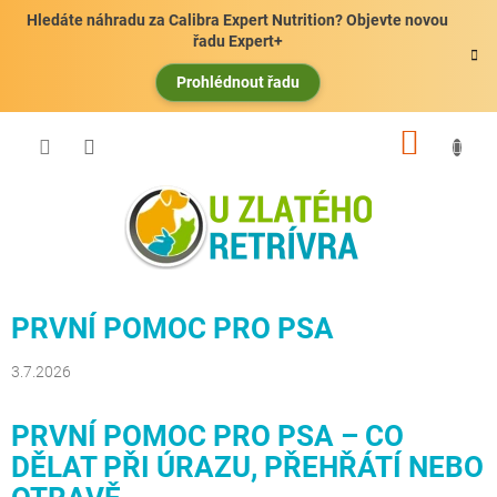
Přejít
Hledáte náhradu za Calibra Expert Nutrition? Objevte novou
na
řadu Expert+
obsah
Prohlédnout řadu
NÁKUP
KOŠÍK
PRVNÍ POMOC PRO PSA
3.7.2026
PRVNÍ POMOC PRO PSA – CO
DĚLAT PŘI ÚRAZU, PŘEHŘÁTÍ NEBO