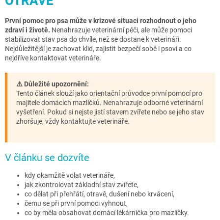
OTRAVĚ
První pomoc pro psa může v krizové situaci rozhodnout o jeho
zdraví i životě.
Nenahrazuje veterinární péči, ale může pomoci
stabilizovat stav psa do chvíle, než se dostane k veterináři.
Nejdůležitější je zachovat klid, zajistit bezpečí sobě i psovi a co
nejdříve kontaktovat veterináře.
⚠️ Důležité upozornění:
Tento článek slouží jako orientační průvodce první pomocí pro
majitele domácích mazlíčků. Nenahrazuje odborné veterinární
vyšetření. Pokud si nejste jistí stavem zvířete nebo se jeho stav
zhoršuje, vždy kontaktujte veterináře.
V článku se dozvíte
kdy okamžitě volat veterináře,
jak zkontrolovat základní stav zvířete,
co dělat při přehřátí, otravě, dušení nebo krvácení,
čemu se při první pomoci vyhnout,
co by měla obsahovat domácí lékárnička pro mazlíčky.