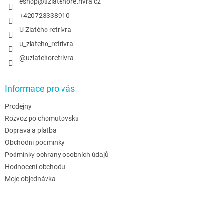
í
eshop
@
uzlatehoretrivra.cz
+420723338910
U Zlatého retrívra
u_zlateho_retrivra
@uzlatehoretrivra
Informace pro vás
Prodejny
Rozvoz po chomutovsku
Doprava a platba
Obchodní podmínky
Podmínky ochrany osobních údajů
Hodnocení obchodu
Moje objednávka