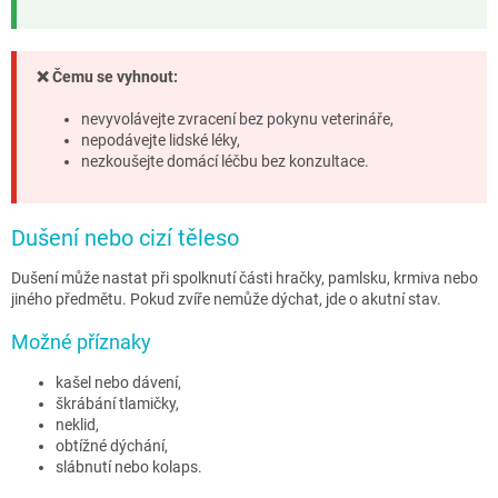
❌ Čemu se vyhnout:
nevyvolávejte zvracení bez pokynu veterináře,
nepodávejte lidské léky,
nezkoušejte domácí léčbu bez konzultace.
Dušení nebo cizí těleso
Dušení může nastat při spolknutí části hračky, pamlsku, krmiva nebo
jiného předmětu. Pokud zvíře nemůže dýchat, jde o akutní stav.
Možné příznaky
kašel nebo dávení,
škrábání tlamičky,
neklid,
obtížné dýchání,
slábnutí nebo kolaps.