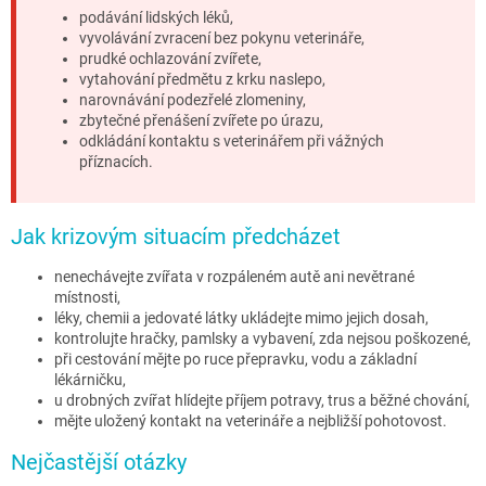
podávání lidských léků,
vyvolávání zvracení bez pokynu veterináře,
prudké ochlazování zvířete,
vytahování předmětu z krku naslepo,
narovnávání podezřelé zlomeniny,
zbytečné přenášení zvířete po úrazu,
odkládání kontaktu s veterinářem při vážných
příznacích.
Jak krizovým situacím předcházet
nenechávejte zvířata v rozpáleném autě ani nevětrané
místnosti,
léky, chemii a jedovaté látky ukládejte mimo jejich dosah,
kontrolujte hračky, pamlsky a vybavení, zda nejsou poškozené,
při cestování mějte po ruce přepravku, vodu a základní
lékárničku,
u drobných zvířat hlídejte příjem potravy, trus a běžné chování,
mějte uložený kontakt na veterináře a nejbližší pohotovost.
Nejčastější otázky