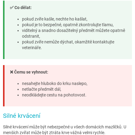
✅ Co dělat:
pokud zvíře kašle, nechte ho kašlat,
pokud je to bezpečné, opatrně zkontrolujte tlamu,
viditelný a snadno dosažitelný předmět můžete opatrně
odstranit,
pokud zvíře nemůže dýchat, okamžitě kontaktujte
veterináře.
❌ Čemu se vyhnout:
nesahejte hluboko do krku naslepo,
netlačte předmět dál,
neodkládejte cestu na pohotovost.
Silné krvácení
Silné krvácení může být nebezpečné u všech domácích mazlíčků. U
menších zvířat může být ztráta krve vážná velmi rychle.