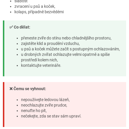
slabost
zvracení u psů a koček,
kolaps, případně bezvědémi
✅ Co dělat:
přeneste zvíře do stínu nebo chladnějšího prostoru,
zajistěte klid a proudění vzduchu,
u psů a koček můžete začít s postupným ochlazováním,
u drobných zvířat ochlazujte velmi opatrně a spíše
prostředí kolem nich,
kontaktujte veterináře.
❌ Čemu se vyhnout:
nepoužívejte ledovou lázeň,
neochlazujte zvíře prudce,
nenuťte ho pít,
nečekejte, zda se stav sám upraví.