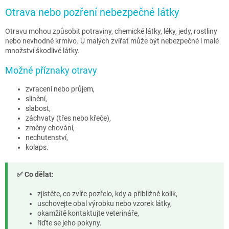
Otrava nebo pozření nebezpečné látky
Otravu mohou způsobit potraviny, chemické látky, léky, jedy, rostliny
nebo nevhodné krmivo. U malých zvířat může být nebezpečné i malé
množství škodlivé látky.
Možné příznaky otravy
zvracení nebo průjem,
slinění,
slabost,
záchvaty (třes nebo křeče),
změny chování,
nechutenství,
kolaps.
✅ Co dělat:
zjistěte, co zvíře pozřelo, kdy a přibližně kolik,
uschovejte obal výrobku nebo vzorek látky,
okamžitě kontaktujte veterináře,
řiďte se jeho pokyny.