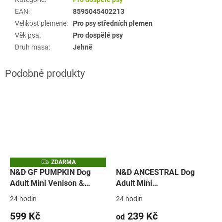
EAN
:
8595045402213
Velikost plemene
:
Pro psy středních plemen
Věk psa
:
Pro dospělé psy
Druh masa
:
Jehně
Z
ZDARMA
D
N&D GF PUMPKIN Dog
N&D ANCESTRAL Dog
A
Adult Mini Venison &
Adult Mini
R
M
Apple (zvěřina, dýně a
Lamb&Blueberry (jehně a
A
24 hodin
24 hodin
jablko)
borůvky)
599 Kč
239 Kč
od