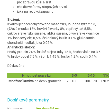
pro zdravou kůži a srst
chelátové formy stopových prvků
juka na redukci zápachu
Složení:
Kvalitní jehněčí dehydrované maso 28%, loupaná rýže 27 %,
rýžová mouka 15%, hovězí škvarky 8%, vepřový tuk 5,5%,
cukrovarské řízky sušené, jablka sušená, pivovarské kvasnice
1%, lososový olej 0,5 %, čekankový inulín 0,1 %, glukosamin,
chondroitin-sulfát, juka 0,02 %.
Analytické složky:
Hrubý protein 24 %, hrubé oleje a tuky 12 %, hrubá vláknina 3,6
%, hrubý popel 7,5 %, vápník 1,45 %, fosfor 1,2 %, sodík 0,4 %.
Dávkování:
Hmotnost psa v kg
3-5
6-10
11-
Množství krmiva
na den v gramech
70-100
100-170
170-
Doplňkové parametry
Kategorie
:
Pro dospělé psy