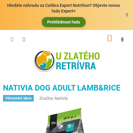
Přejít
Hledáte náhradu za Calibra Expert Nutrition? Objevte novou
na
řadu Expert+
obsah
Prohlédnout řadu
NÁKUP
KOŠÍK
NATIVIA DOG ADULT LAMB&RICE
Značka:
Nativia
Věrnostní akce