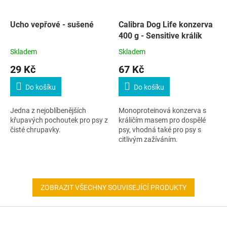
Ucho vepřové - sušené
Calibra Dog Life konzerva
400 g - Sensitive králík
Skladem
Skladem
29 Kč
67 Kč
Do košíku
Do košíku
Jedna z nejoblíbenějších
Monoproteinová konzerva s
křupavých pochoutek pro psy z
králičím masem pro dospělé
čisté chrupavky.
psy, vhodná také pro psy s
citlivým zažíváním.
ZOBRAZIT VŠECHNY SOUVISEJÍCÍ PRODUKTY
Z
á