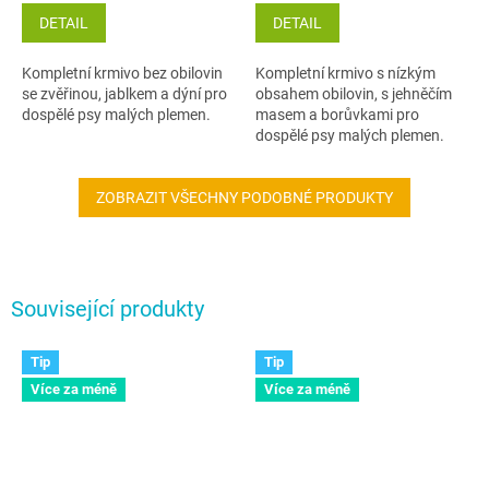
DETAIL
DETAIL
Kompletní krmivo bez obilovin
Kompletní krmivo s nízkým
se zvěřinou, jablkem a dýní pro
obsahem obilovin, s jehněčím
dospělé psy malých plemen.
masem a borůvkami pro
dospělé psy malých plemen.
ZOBRAZIT VŠECHNY PODOBNÉ PRODUKTY
Související produkty
Tip
Tip
Více za méně
Více za méně