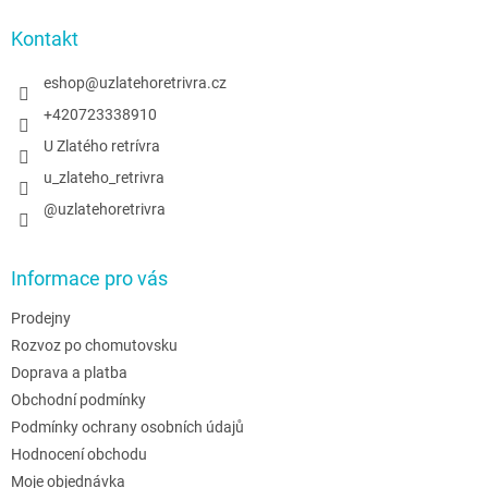
p
a
Kontakt
t
í
eshop
@
uzlatehoretrivra.cz
+420723338910
U Zlatého retrívra
u_zlateho_retrivra
@uzlatehoretrivra
Informace pro vás
Prodejny
Rozvoz po chomutovsku
Doprava a platba
Obchodní podmínky
Podmínky ochrany osobních údajů
Hodnocení obchodu
Moje objednávka