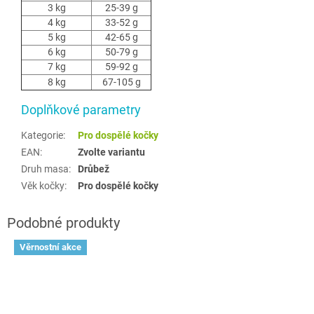
3 kg
25-39 g
4 kg
33-52 g
5 kg
42-65 g
6 kg
50-79 g
7 kg
59-92 g
8 kg
67-105 g
Doplňkové parametry
Kategorie
:
Pro dospělé kočky
EAN
:
Zvolte variantu
Druh masa
:
Drůbež
Věk kočky
:
Pro dospělé kočky
Věrnostní akce