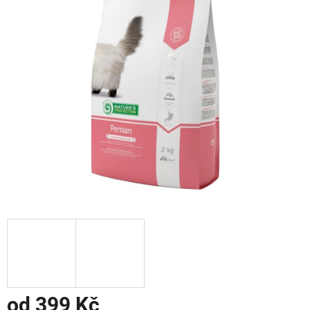
od
399 Kč