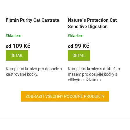
Fitmin Purity Cat Castrate
Nature´s Protection Cat
Sensitive Digestion
Skladem
Skladem
109 Kč
99 Kč
od
od
DETAIL
DETAIL
Kompletní krmivo pro dospělé a
Kompletní krmivo s drůbežím
kastrované kočky.
masem pro dospělé kočky s
citlivým zažíváním.
ZOBRAZIT VŠECHNY PODOBNÉ PRODUKTY
Z
á