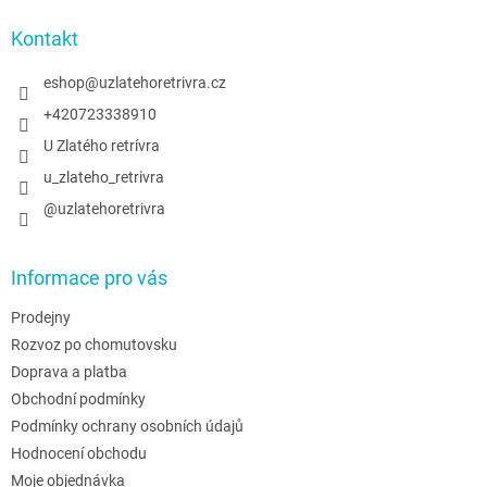
p
a
Kontakt
t
í
eshop
@
uzlatehoretrivra.cz
+420723338910
U Zlatého retrívra
u_zlateho_retrivra
@uzlatehoretrivra
Informace pro vás
Prodejny
Rozvoz po chomutovsku
Doprava a platba
Obchodní podmínky
Podmínky ochrany osobních údajů
Hodnocení obchodu
Moje objednávka