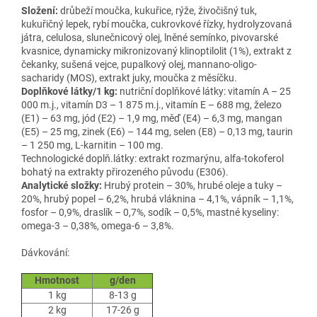
Složení:
drůbeží moučka, kukuřice, rýže, živočišný tuk,
kukuřičný lepek, rybí moučka, cukrovkové řízky, hydrolyzovaná
játra, celulosa, slunečnicový olej, lněné semínko, pivovarské
kvasnice, dynamicky mikronizovaný klinoptilolit (1%), extrakt z
čekanky, sušená vejce, pupalkový olej, mannano-oligo-
sacharidy (MOS), extrakt juky, moučka z měsíčku.
Doplňkové látky/1 kg:
nutriční doplňkové látky: vitamín A – 25
000 m.j., vitamín D3 – 1 875 m.j., vitamín E – 688 mg, železo
(E1) – 63 mg, jód (E2) – 1,9 mg, měď (E4) – 6,3 mg, mangan
(E5) – 25 mg, zinek (E6) – 144 mg, selen (E8) – 0,13 mg, taurin
– 1 250 mg, L-karnitin – 100 mg.
Technologické doplň.látky: extrakt rozmarýnu, alfa-tokoferol
bohatý na extrakty přirozeného původu (E306).
Analytické složky:
Hrubý protein – 30%, hrubé oleje a tuky –
20%, hrubý popel – 6,2%, hrubá vláknina – 4,1%, vápník – 1,1%,
fosfor – 0,9%, draslík – 0,7%, sodík – 0,5%, mastné kyseliny:
omega-3 – 0,38%, omega-6 – 3,8%.
Dávkování:
Hmotnost
g/den
1 kg
8-13 g
2 kg
17-26 g