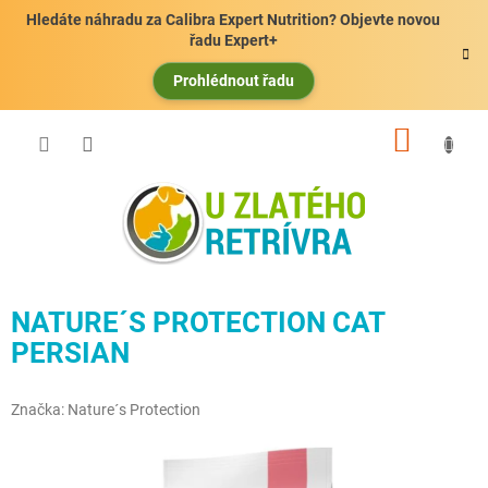
Přejít
Hledáte náhradu za Calibra Expert Nutrition? Objevte novou
na
řadu Expert+
obsah
Prohlédnout řadu
NÁKUP
KOŠÍK
NATURE´S PROTECTION CAT
PERSIAN
Značka:
Nature´s Protection