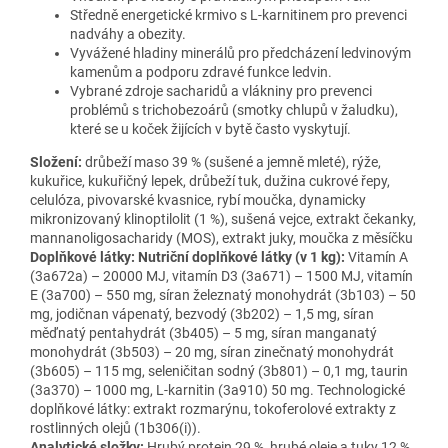
Středně energetické krmivo s L-karnitinem pro prevenci
nadváhy a obezity.
Vyvážené hladiny minerálů pro předcházení ledvinovým
kamenům a podporu zdravé funkce ledvin.
Vybrané zdroje sacharidů a vlákniny pro prevenci
problémů s trichobezoárů (smotky chlupů v žaludku),
které se u koček žijících v bytě často vyskytují.
Složení:
drůbeží maso 39 % (sušené a jemně mleté), rýže,
kukuřice, kukuřičný lepek, drůbeží tuk, dužina cukrové řepy,
celulóza, pivovarské kvasnice, rybí moučka, dynamicky
mikronizovaný klinoptilolit (1 %), sušená vejce, extrakt čekanky,
mannanoligosacharidy (MOS), extrakt juky, moučka z měsíčku
Doplňkové látky: Nutriční doplňkové látky (v 1 kg):
Vitamín A
(3a672a) – 20000 MJ, vitamín D3 (3a671) – 1500 MJ, vitamín
E (3a700) – 550 mg, síran železnatý monohydrát (3b103) – 50
mg, jodičnan vápenatý, bezvodý (3b202) – 1,5 mg, síran
měďnatý pentahydrát (3b405) – 5 mg, síran manganatý
monohydrát (3b503) – 20 mg, síran zinečnatý monohydrát
(3b605) – 115 mg, seleničitan sodný (3b801) – 0,1 mg, taurin
(3a370) – 1000 mg, L-karnitin (3a910) 50 mg. Technologické
doplňkové látky: extrakt rozmarýnu, tokoferolové extrakty z
rostlinných olejů (1b306(i)).
Analytické složky:
Hrubý protein 29 %, hrubé oleje a tuky 12 %,