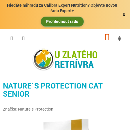
Přejít
Hledáte náhradu za Calibra Expert Nutrition? Objevte novou
na
řadu Expert+
obsah
Prohlédnout řadu
NÁKUP
KOŠÍK
NATURE´S PROTECTION CAT
SENIOR
Značka:
Nature´s Protection