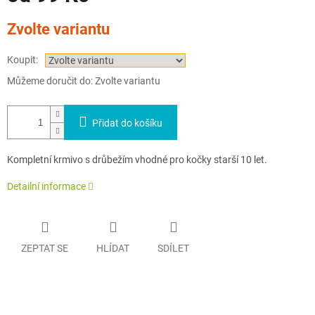
Měrná
Zvolte variantu
cena:
Koupit:
Můžeme doručit do:
Zvolte variantu
Přidat do košíku
Kompletní krmivo s drůbežím vhodné pro kočky starší 10 let.
Detailní informace
ZEPTAT SE
HLÍDAT
SDÍLET