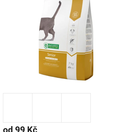
od
99 Kč