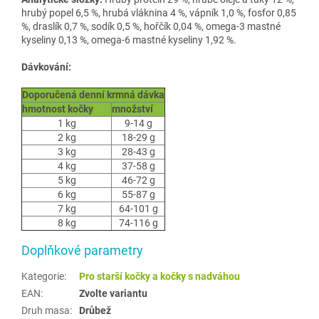
hrubý popel 6,5 %, hrubá vláknina 4 %, vápník 1,0 %, fosfor 0,85
%, draslík 0,7 %, sodík 0,5 %, hořčík 0,04 %, omega-3 mastné
kyseliny 0,13 %, omega-6 mastné kyseliny 1,92 %.
Dávkování:
Doporučená denní krmná dávka
hmotnost kočky
množství
1 kg
9-14 g
2 kg
18-29 g
3 kg
28-43 g
4 kg
37-58 g
5 kg
46-72 g
6 kg
55-87 g
7 kg
64-101 g
8 kg
74-116 g
Doplňkové parametry
Kategorie
:
Pro starší kočky a kočky s nadváhou
EAN
:
Zvolte variantu
Druh masa
:
Drůbež