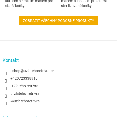
kuřecím a králičím masem pro
masem a lososem pro starší
starší kočky.
sterilizované kočky.
ZOBRAZIT VŠECHNY PODOBNÉ PRODUKTY
Z
á
p
a
Kontakt
t
í
eshop
@
uzlatehoretrivra.cz
+420723338910
U Zlatého retrívra
u_zlateho_retrivra
@uzlatehoretrivra