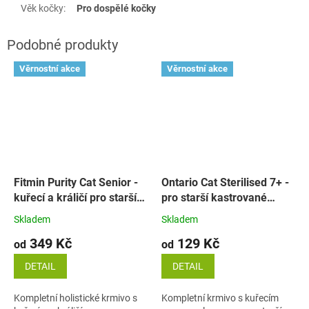
Věk kočky
:
Pro dospělé kočky
Věrnostní akce
Věrnostní akce
Fitmin Purity Cat Senior -
Ontario Cat Sterilised 7+ -
kuřecí a králičí pro starší
pro starší kastrované
kočky
kočky
Skladem
Skladem
349 Kč
129 Kč
od
od
DETAIL
DETAIL
Kompletní holistické krmivo s
Kompletní krmivo s kuřecím