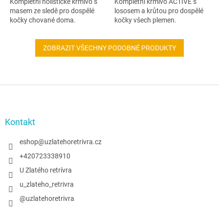
Kompletní holistické krmivo s
Kompletní krmivo ACTIVE s
masem ze sledě pro dospělé
lososem a krůtou pro dospělé
kočky chované doma.
kočky všech plemen.
ZOBRAZIT VŠECHNY PODOBNÉ PRODUKTY
Z
á
p
a
Kontakt
t
í
eshop
@
uzlatehoretrivra.cz
+420723338910
U Zlatého retrívra
u_zlateho_retrivra
@uzlatehoretrivra