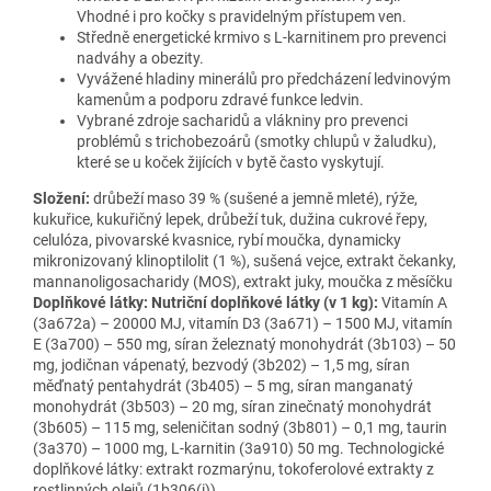
Vhodné i pro kočky s pravidelným přístupem ven.
Středně energetické krmivo s L-karnitinem pro prevenci
nadváhy a obezity.
Vyvážené hladiny minerálů pro předcházení ledvinovým
kamenům a podporu zdravé funkce ledvin.
Vybrané zdroje sacharidů a vlákniny pro prevenci
problémů s trichobezoárů (smotky chlupů v žaludku),
které se u koček žijících v bytě často vyskytují.
Složení:
drůbeží maso 39 % (sušené a jemně mleté), rýže,
kukuřice, kukuřičný lepek, drůbeží tuk, dužina cukrové řepy,
celulóza, pivovarské kvasnice, rybí moučka, dynamicky
mikronizovaný klinoptilolit (1 %), sušená vejce, extrakt čekanky,
mannanoligosacharidy (MOS), extrakt juky, moučka z měsíčku
Doplňkové látky: Nutriční doplňkové látky (v 1 kg):
Vitamín A
(3a672a) – 20000 MJ, vitamín D3 (3a671) – 1500 MJ, vitamín
E (3a700) – 550 mg, síran železnatý monohydrát (3b103) – 50
mg, jodičnan vápenatý, bezvodý (3b202) – 1,5 mg, síran
měďnatý pentahydrát (3b405) – 5 mg, síran manganatý
monohydrát (3b503) – 20 mg, síran zinečnatý monohydrát
(3b605) – 115 mg, seleničitan sodný (3b801) – 0,1 mg, taurin
(3a370) – 1000 mg, L-karnitin (3a910) 50 mg. Technologické
doplňkové látky: extrakt rozmarýnu, tokoferolové extrakty z
rostlinných olejů (1b306(i)).