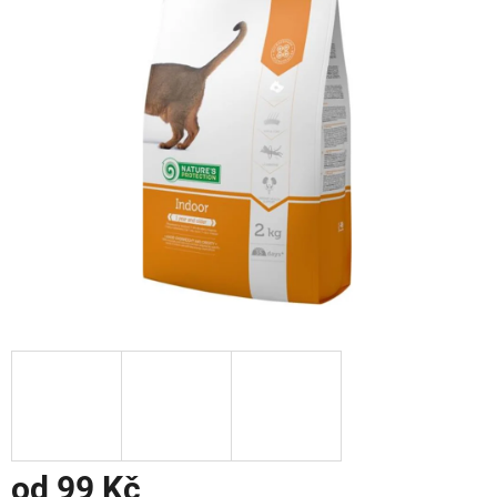
od
99 Kč