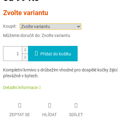
Měrná
Zvolte variantu
cena:
Koupit:
Můžeme doručit do:
Zvolte variantu
Přidat do košíku
Kompletní krmivo s drůbežím vhodné pro dospělé kočky žijící
převážně v bytech.
Detailní informace
ZEPTAT SE
HLÍDAT
SDÍLET