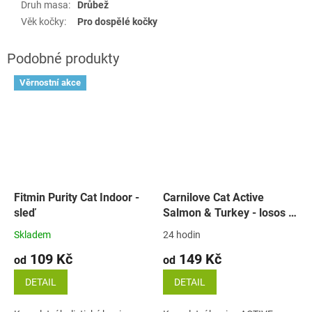
Druh masa
:
Drůbež
Věk kočky
:
Pro dospělé kočky
Věrnostní akce
Fitmin Purity Cat Indoor -
Carnilove Cat Active
sleď
Salmon & Turkey - losos a
krůta
Skladem
24 hodin
109 Kč
149 Kč
od
od
DETAIL
DETAIL