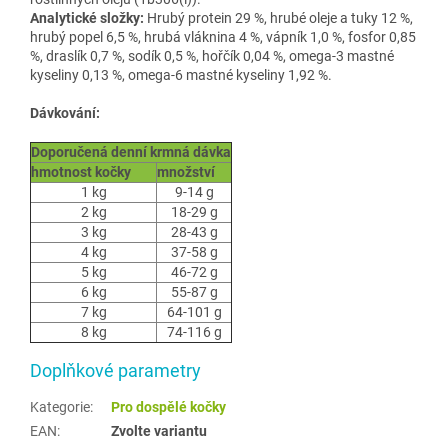
Analytické složky:
Hrubý protein 29 %, hrubé oleje a tuky 12 %,
hrubý popel 6,5 %, hrubá vláknina 4 %, vápník 1,0 %, fosfor 0,85
%, draslík 0,7 %, sodík 0,5 %, hořčík 0,04 %, omega-3 mastné
kyseliny 0,13 %, omega-6 mastné kyseliny 1,92 %.
Dávkování:
Doporučená denní krmná dávka
hmotnost kočky
množství
1 kg
9-14 g
2 kg
18-29 g
3 kg
28-43 g
4 kg
37-58 g
5 kg
46-72 g
6 kg
55-87 g
7 kg
64-101 g
8 kg
74-116 g
Doplňkové parametry
Kategorie
:
Pro dospělé kočky
EAN
:
Zvolte variantu