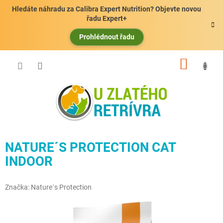
Přejít
Hledáte náhradu za Calibra Expert Nutrition? Objevte novou
na
řadu Expert+
obsah
Prohlédnout řadu
NÁKUP
KOŠÍK
NATURE´S PROTECTION CAT
INDOOR
Značka:
Nature´s Protection